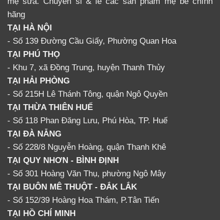
mẹ sữa. Chuyên sỉ & lẻ các sản phẩm mẹ bé chính
hãng
BỘ PHỤ KIỆN THAY THẾ DÙNG
TẠI HÀ NỘI
CHO MÁY HÚT SỮA MẸ REAL
- Số 139 Đường Cầu Giấy, Phường Quan Hoa
BUBEE BAO GỒM
TẠI PHÚ THỌ
- Khu 7, xã Đồng Trung, huyện Thanh Thủy
TẠI HẢI PHÒNG
Tên phụ kiện
Công năng
- Số 215H Lê Thánh Tông, quận Ngô Quyền
Bình trữ sữa Real
Trữ sữa trong và sau khi hút, rất tiện
TẠI THỪA THIÊN HUẾ
Bubee
lợi
- Số 118 Phan Đăng Lưu, Phú Hòa, TP. Huế
Van 1 chiều Real
Ổn định lực, dẫn sữa nhẹ nhàng từ
TẠI ĐÀ NẴNG
Bubee
cổ vào bình
- Số 228/8 Nguyễn Hoàng, quận Thanh Khê
Màn hút Real
Tạo lực hút mạnh mẽ, có thể ví như
TẠI QUY NHƠN - BÌNH ĐỊNH
Bubee
cơ bắp của cánh tay
- Số 301 Hoàng Văn Thụ, phường Ngô Mây
Ống hơi Real
TẠI BUÔN MÊ THUỘT - ĐẮK LẮK
Dẫn hơi trong quá trình hút
Bubee
- Số 152/39 Hoàng Hoa Thám, P.Tân Tiến
Dây sạc usb Real
Kết nối với củ sạc và dòng điện,
TẠI HỒ CHÍ MINH