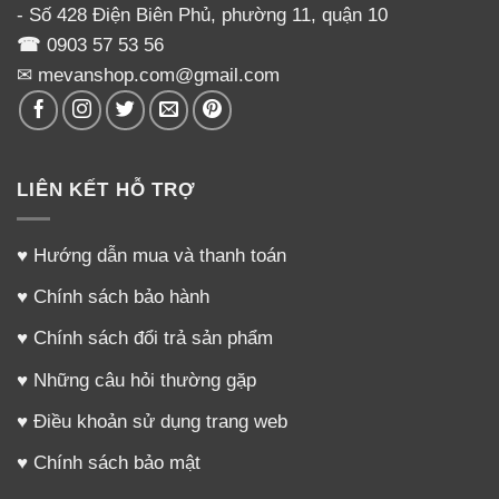
Bubee
dùng khi hút sữa
- Số 428 Điện Biên Phủ, phường 11, quận 10
☎
0903 57 53 56
✉ mevanshop.com@gmail.com
VÌ SAO PHẢI THƯỜNG XUYÊN THAY PHỤ
KIỆN CHO MÁY HÚT SỮA MÀ NHẤT LÀ REAL
BUBEE?
LIÊN KẾT HỖ TRỢ
♥
Hướng dẫn mua và thanh toán
♥
Chính sách bảo hành
♥
Chính sách đổi trả sản phẩm
♥
Những câu hỏi thường gặp
♥
Điều khoản sử dụng trang web
♥
Chính sách bảo mật