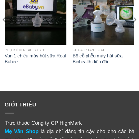
dụng.
PHỤ KIỆN REAL BUBEE
CHUA-PHAN-LOAI
Van 1 chiều máy hút sữa Real
Bộ cỗ phễu máy hút sữa
Bubee
Biohealth điện đôi
GIỚI THIỆU
Đừng để phụ kiện máy hút sữa trở nên quá bẩn chỉ vì
mẹ không biết cách vệ sinh
Trực thuộc Công ty CP HighMark
Mẹ Vân Shop
là địa chỉ đáng tin cậy cho cho các bà