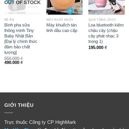
OUT OF STOCK
BÉ ĂN
MÁY ĐUỔI MUỖI
QUÀ TẶNG 20/10
Bình pha sữa
Máy khuếch tán
Loa bluetooth kiêm
thông minh Tiny
tinh dầu cao cấp
chậu cây (chậu
Baby Nhật Bản
cây phát nhạc 3
[Đại lý chính thức
trong 1)
đảm bảo chất
195.000
₫
lượng]
550.000
₫
490.000
₫
GIỚI THIỆU
Trực thuộc Công ty CP HighMark