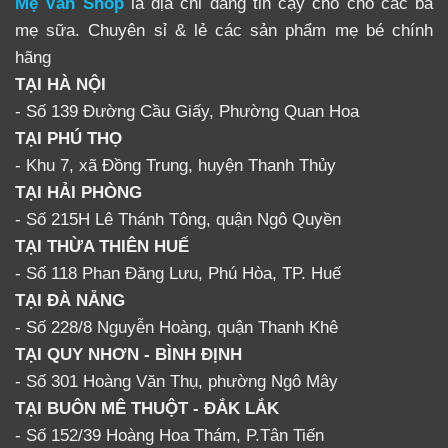
Mẹ Vân Shop
là địa chỉ đáng tin cậy cho cho các bà
mẹ sữa. Chuyên sỉ & lẻ các sản phẩm mẹ bé chính
hãng
TẠI HÀ NỘI
- Số 139 Đường Cầu Giấy, Phường Quan Hoa
TẠI PHÚ THỌ
- Khu 7, xã Đồng Trung, huyện Thanh Thủy
TẠI HẢI PHÒNG
- Số 215H Lê Thánh Tông, quận Ngô Quyền
TẠI THỪA THIÊN HUẾ
- Số 118 Phan Đăng Lưu, Phú Hòa, TP. Huế
TẠI ĐÀ NẴNG
- Số 228/8 Nguyễn Hoàng, quận Thanh Khê
TẠI QUY NHƠN - BÌNH ĐỊNH
- Số 301 Hoàng Văn Thụ, phường Ngô Mây
TẠI BUÔN MÊ THUỘT - ĐẮK LẮK
- Số 152/39 Hoàng Hoa Thám, P.Tân Tiến