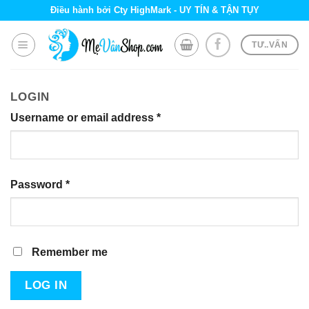
Skip
Điều hành bởi Cty HighMark - UY TÍN & TẬN TỤY
to
content
TƯ..VẤN
LOGIN
Username or email address
*
Password
*
Remember me
LOG IN