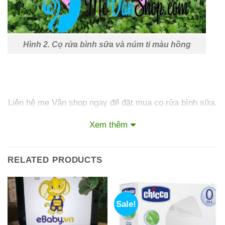
Hình 2. Cọ rửa bình sữa và núm ti màu hồng
Liên hệ mẹ Vân shop ngay để đặt mua cọ rửa bình sữa.
Xin cảm ơn!!
Xem thêm
Comments
RELATED PRODUCTS
Lời nhắn
Sale!