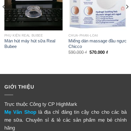
PHỤ KIỆN REAL BUBEE
CHUA-PHAN-LOAI
Màn hút máy hút sữa Real
Miếng dán massage đầu ngực
Bubee
Chicco
590.000
₫
570.000
₫
GIỚI THIỆU
Trực thuộc Công ty CP HighMark
Mẹ Vân Shop
là địa chỉ đáng tin cậy cho cho các bà
mẹ sữa. Chuyên sỉ & lẻ các sản phẩm mẹ bé chính
hãng