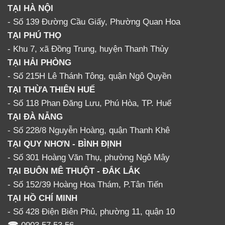
TẠI HÀ NỘI
- Số 139 Đường Cầu Giấy, Phường Quan Hoa
TẠI PHÚ THỌ
- Khu 7, xã Đồng Trung, huyện Thanh Thủy
TẠI HẢI PHÒNG
- Số 215H Lê Thánh Tông, quận Ngô Quyền
TẠI THỪA THIÊN HUẾ
- Số 118 Phan Đăng Lưu, Phú Hòa, TP. Huế
TẠI ĐÀ NẴNG
- Số 228/8 Nguyễn Hoàng, quận Thanh Khê
TẠI QUY NHƠN - BÌNH ĐỊNH
- Số 301 Hoàng Văn Thụ, phường Ngô Mây
TẠI BUÔN MÊ THUỘT - ĐẮK LẮK
- Số 152/39 Hoàng Hoa Thám, P.Tân Tiến
TẠI HỒ CHÍ MINH
- Số 428 Điện Biên Phủ, phường 11, quận 10