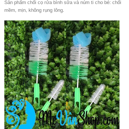
Sản phẩm chổi cọ rửa bình sữa và núm ti cho bé: chổi
mềm, mịn, không rụng lông.