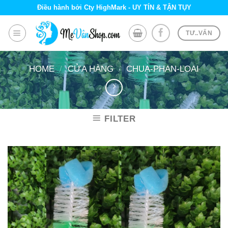
Skip
Điều hành bởi Cty HighMark - UY TÍN & TẬN TỤY
to
content
TƯ..VẤN
HOME
/
CỬA HÀNG
/
CHUA-PHAN-LOAI
FILTER