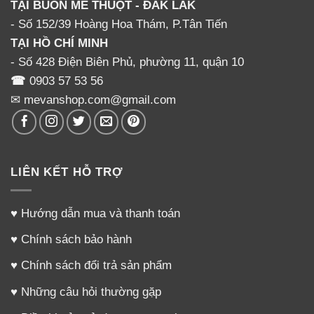
TẠI BUÔN MÊ THUỘT - ĐẮK LẮK
- Số 152/39 Hoàng Hoa Thám, P.Tân Tiến
TẠI HỒ CHÍ MINH
Trong thành phần của 1 viên Pregnacare Breastfeeding
- Số 428 Điện Biên Phủ, phường 11, quận 10
màu vàng có chứa đầy đủ các dưỡng chất sau: 600mcg
☎
0903 57 53 56
Omega-3 Fish Oil cung cấp 300mg DHA (
✉ mevanshop.com@gmail.com
Docosahexaenoic Axid) và 60mg EPA
(Eicosapentaenoic Axid)
Hướng dẫn uống Pregnacare Breast Feeding hiệu
LIÊN KẾT HỖ TRỢ
quả cho mẹ sau sinh
♥
Hướng dẫn mua và thanh toán
♥
Chính sách bảo hành
♥
Chính sách đổi trả sản phẩm
♥
Những câu hỏi thường gặp