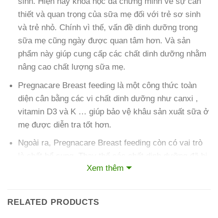
sinh. Hiện nay khoa học đã chứng minh về sự cần
thiết và quan trọng của sữa mẹ đối với trẻ sơ sinh
và trẻ nhỏ. Chính vì thế, vấn đề dinh dưỡng trong
sữa mẹ cũng ngày được quan tâm hơn. Và sản
phẩm này giúp cung cấp các chất dinh dưỡng nhằm
nâng cao chất lượng sữa mẹ.
Pregnacare Breast feeding là một công thức toàn
diện cân bằng các vi chất dinh dưỡng như canxi ,
vitamin D3 và K … giúp bảo vệ khâu sản xuất sữa ở
mẹ được diễn tra tốt hơn.
Ngoài ra, Pregnacare Breast feeding còn có vai trò
là chất bổ sung. Thay thế các chất dinh dưỡng đã bị
Xem thêm
cạn kiệt trong quá trình sinh con và nuôi con ở mẹ.
Thời gian phục hồi sau khi sinh là khoảng 6 – 9
tháng hoặc ngay cả khi mẹ không cho con bú.
RELATED PRODUCTS
Pregnacare Breast feeding còn bổ sung accs chất