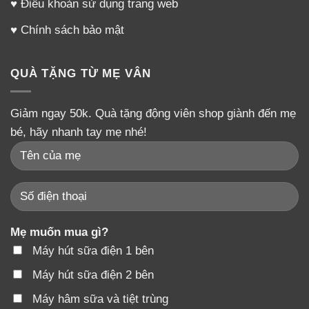
♥
Điều khoản sử dụng trang web
♥
Chính sách bảo mật
QUÀ TẶNG TỪ MẸ VÂN
Giảm ngay 50k. Quà tặng động viên shop giành đến mẹ
Cũng như tất cả các sản phẩm Pregnacare
bé, hãy nhanh tay mẹ nhé!
Breastfeeding khác thì sản phẩm Pregnacare
Breastfeeding của Anh các mẹ cũng nên sử dụng mỗi
ngày.
– Mỗi ngày nên uống: 2 viên nâu + 1 viên vàng Omega3
Mẹ muốn mua gì?
– Duy trì uống thường xuyên và đều đặn để đem lại kết
Máy hút sữa điện 1 bên
quả tốt nhất.
Máy hút sữa điện 2 bên
Lưu ý:
Pregnacare Breast feeding không phải là thuốc
Máy hâm sữa và tiệt trùng