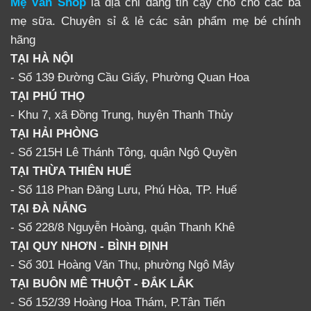
Mẹ Vân Shop
là địa chỉ đáng tin cậy cho cho các bà
thuốc lợi sữa Mộc Tiên ra đời bao gồm hơn 10 vị thuốc quí,
mẹ sữa. Chuyên sỉ & lẻ các sản phẩm mẹ bé chính
được sáng chế và ứng dụng lâm sàng thành công bởi nhóm
hãng
các bác sĩ của viện Y Học Cổ Truyền TW. Và bài thuốc này
TẠI HÀ NỘI
cũng đã được ứng dụng rộng rãi tại các bệnh viện lớn trên
toàn quốc.
- Số 139 Đường Cầu Giấy, Phường Quan Hoa
Bài thuốc có tác dụng rõ rệt nhất là đối với phụ nữ sau
TẠI PHÚ THỌ
sinh:
Bổ khí bổ huyết, Giảm căng thẳng mệt mỏi sau
- Khu 7, xã Đồng Trung, huyện Thanh Thủy
sinh,Tăng chất và lượng sữa một cách an toàn.
TẠI HẢI PHÒNG
- Số 215H Lê Thánh Tông, quận Ngô Quyền
TẠI THỪA THIÊN HUẾ
CÔNG DỤNG CHÍNH CỦA LỢI SỮA MỘC
- Số 118 Phan Đăng Lưu, Phú Hòa, TP. Huế
TIÊN
TẠI ĐÀ NẴNG
- Số 228/8 Nguyễn Hoàng, quận Thanh Khê
TẠI QUY NHƠN - BÌNH ĐỊNH
- Số 301 Hoàng Văn Thụ, phường Ngô Mây
TẠI BUÔN MÊ THUỘT - ĐẮK LẮK
- Số 152/39 Hoàng Hoa Thám, P.Tân Tiến