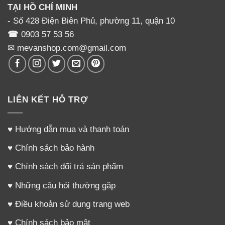
TẠI HỒ CHÍ MINH
- Số 428 Điện Biên Phủ, phường 11, quận 10
☎
0903 57 53 56
✉ mevanshop.com@gmail.com
LIÊN KẾT HỖ TRỢ
♥
Hướng dẫn mua và thanh toán
♥
Chính sách bảo hành
CÔNG DỤNG
♥
Chính sách đổi trả sản phẩm
– Bổ khí, bổ huyết, giúp mẹ tăng tiết sữa,sữa về nhiều dần
♥
Những câu hỏi thường gặp
lên chỉ sau 3 – 10 ngày sử dụng tuỳ cơ địa của mỗi mẹ.
– Giúp cải thiện chất lượng sữa mẹ: sữa đặc,thơm,vàng và
♥
Điều khoản sử dụng trang web
nhiều chất béo hơn.
♥
Chính sách bảo mật
– Làm mát sữa,giúp con tiêu hoá tốt hơn,tránh táo bón và