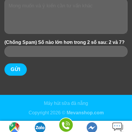
CƠ CHẾ 1
(Chống Spam) Số nào lớn hơn trong 2 số sau: 2 và 7?
Tăng về lượng
Lợi sữa Mộc Tiên có chứa thành phần Bạch Linh, kích
thích cơ thể người mẹ tiết ra hoocmon Prolactin gấp
3,5 lần bình thường (hoocmon chính có tác dụng tăng
tiết sữa, đảm bảo chất lượng và số lượng sữa mẹ tiết
ra). Lượng sữa về nhiều giúp thông tuyến sữa, hỗ trợ
điều trị mất sữa ở mẹ sau sinh.
Máy hút sữa đà nẵng
– Từ 3 – 5 ngày: Ngực mẹ sẽ căng tức nhiều hơn, sữa
Copyright 2026 ©
Mevanshop.com
về và lượng sữa tiết ra nhiều hơn, đặc sánh hơn.
– Từ 7 – 12 ngày: Sữa sẽ ướt áo mẹ, thơm hơn.
– Sau 20 ngày: Sữa về ổn định, mỗi cữ bé bú no nê