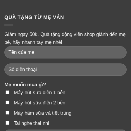
rôm sảy,nóng trong
– Giảm căng thẳng, mệt mỏi sau sinh cho mẹ, giúp mẹ ăn
QUÀ TẶNG TỪ MẸ VÂN
ngon ngủ ngon hơn.
CƠ CHẾ, TÁC DỤNG CỦA LỢI SỮA MỘC
Giảm ngay 50k. Quà tặng động viên shop giành đến mẹ
TIÊN
bé, hãy nhanh tay mẹ nhé!
Mẹ muốn mua gì?
Máy hút sữa điện 1 bên
Máy hút sữa điện 2 bên
Máy hâm sữa và tiệt trùng
Tai nghe thai nhi