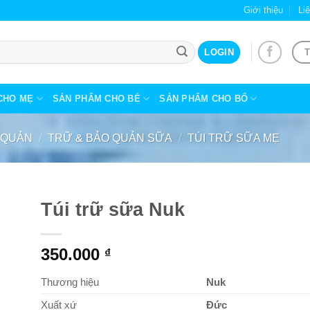
Giới thiệu
Li
T
LOGIN
CHO MẸ
SẢN PHẨM CHO BÉ
SẢN PHẨM CHO BỐ
O QUẢN
/
TRỮ & BẢO QUẢN SỮA
/
TÚI TRỮ SỮA MẸ
Túi trữ sữa Nuk
350.000
₫
Thương hiệu
Nuk
Xuất xứ
Đức