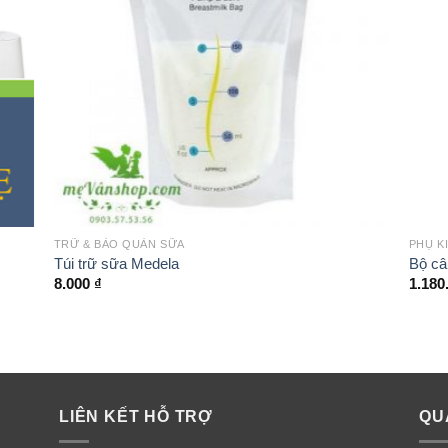
ường khóa đôi zipper ngăn chặn vi khuẩn xâm nhập, sữa sẽ không b
tràn ra ngoài
+
+
TRỮ & BẢO QUẢN SỮA
PHỤ K
Túi trữ sữa Medela
Bộ câ
8.000
₫
1.180
LIÊN KẾT HỖ TRỢ
QU