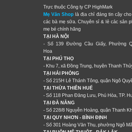
Trực thuộc Công ty CP HighMark
Mẹ Vân Shop
là địa chỉ đáng tin cậy cho
các bà mẹ sữa. Chuyên sỉ & lẻ các sản 
mẹ bé chính hãng
TẠI HÀ NỘI
- Số 139 Đường Cầu Giấy, Phường 
Hoa
TẠI PHÚ THỌ
- Khu 7, xã Đồng Trung, huyện Thanh Thủ
TẠI HẢI PHÒNG
- Số 215H Lê Thánh Tông, quận Ngô Quy
TẠI THỪA THIÊN HUẾ
- Số 118 Phan Đăng Lưu, Phú Hòa, TP. H
TẠI ĐÀ NẴNG
- Số 228/8 Nguyễn Hoàng, quận Thanh K
TẠI QUY NHƠN - BÌNH ĐỊNH
- Số 301 Hoàng Văn Thụ, phường Ngô M