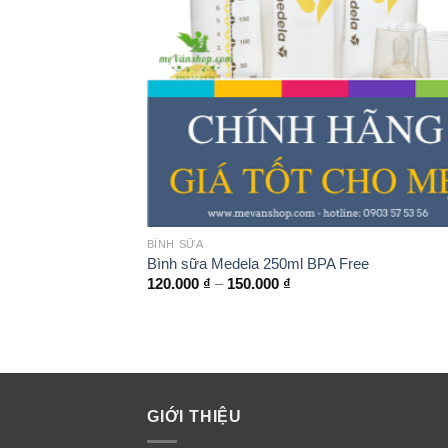
Đ
+
BÌNH SỮA
Bình sữa Medela 250ml BPA Free
120.000
₫
–
150.000
₫
GIỚI THIỆU