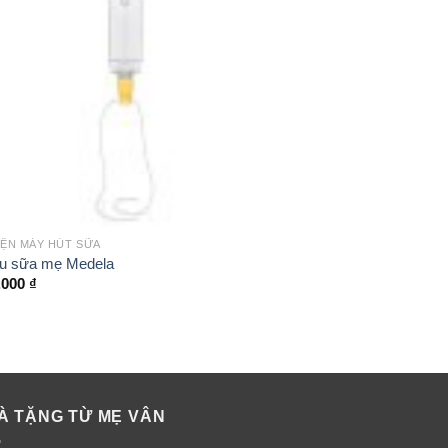
ị
+
IỆN MÁY HÚT SỮA
PHỤ KIỆN MÁY HÚT S
u sữa mẹ Medela
Van trắng Medela
.000
₫
40.000
₫
À TẶNG TỪ MẸ VÂN