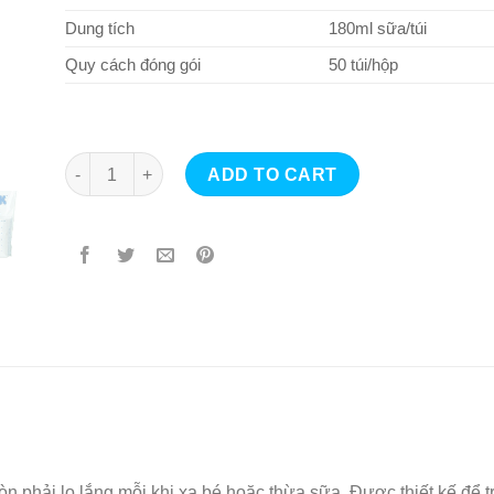
Dung tích
180ml sữa/túi
Quy cách đóng gói
50 túi/hộp
Túi trữ sữa Nuk quantity
ADD TO CART
n phải lo lắng mỗi khi xa bé hoặc thừa sữa. Được thiết kế để t