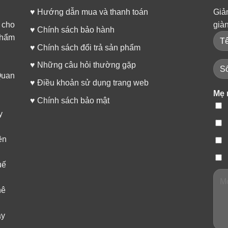
♥
Hướng dẫn mua và thanh toán
Giả
 cho
già
♥
Chính sách bảo hành
phẩm
♥
Chính sách đổi trả sản phẩm
♥
Những câu hỏi thường gặp
Túi sữa Nuk có mức chia rõ ràng, khó phai, giúp cho mẹ
Quan
♥
Điều khoản sử dụng trang web
tiện theo dõi và lưu trữ lượng sữa như ý muốn
Mẹ 
♥
Chính sách bảo mật
y
ền
uế
hê
ây