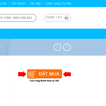
ên hệ
Chi nhánh
Hỏi đáp
Cẩm nang cho Mẹ
CART /
0
₫
Ư VẤN: 0903.588.661