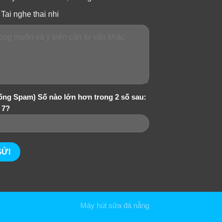
Tai nghe thai nhi
ống Spam) Số nào lớn hơn trong 2 số sau:
 7?
Máy hút sữa đà nẵng