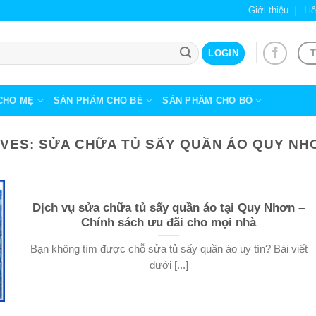
Giới thiệu
Li
T
LOGIN
CHO MẸ
SẢN PHẨM CHO BÉ
SẢN PHẨM CHO BỐ
IVES:
SỬA CHỮA TỦ SẤY QUẦN ÁO QUY NHƠ
Dịch vụ sửa chữa tủ sấy quần áo tại Quy Nhơn –
Chính sách ưu đãi cho mọi nhà
Bạn không tìm được chỗ sửa tủ sấy quần áo uy tín? Bài viết
dưới [...]