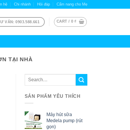
ên hệ
Chi nhánh
Hỏi đáp
Cẩm nang cho Mẹ
CART /
0
₫
Ư VẤN: 0903.588.661
N TẠI NHÀ
SẢN PHẨM YÊU THÍCH
Máy hút sữa
Medela pump (rút
gọn)