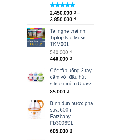
Rated
5.00
2.450.000
₫
–
out of 5
3.850.000
₫
Tai nghe thai nhi
Tiptop Kid Music
TKM001
540.000
₫
440.000
₫
Cốc tập uống 2 tay
cầm với đầu hút
silicon mềm Upass
85.000
₫
Bình đun nước pha
sữa 600ml
Fatzbaby
Fb3006SL
605.000
₫