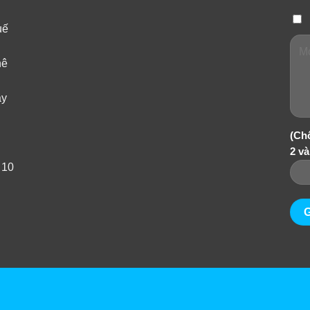
uế
hê
ây
(Ch
2 và
 10