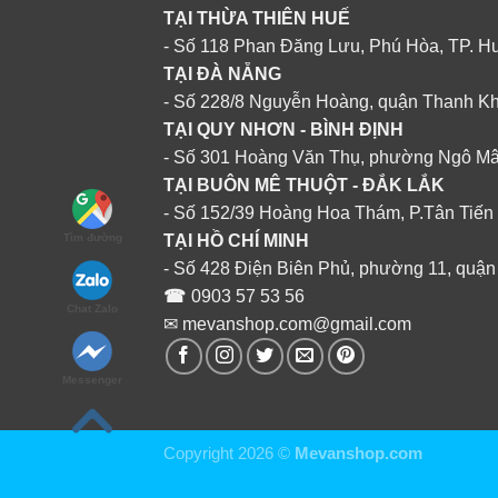
TẠI THỪA THIÊN HUẾ
- Số 118 Phan Đăng Lưu, Phú Hòa, TP. H
TẠI ĐÀ NẴNG
- Số 228/8 Nguyễn Hoàng, quận Thanh K
TẠI QUY NHƠN - BÌNH ĐỊNH
- Số 301 Hoàng Văn Thụ, phường Ngô M
TẠI BUÔN MÊ THUỘT - ĐẮK LẮK
- Số 152/39 Hoàng Hoa Thám, P.Tân Tiến
TẠI HỒ CHÍ MINH
Tìm đường
- Số 428 Điện Biên Phủ, phường 11, quận
☎
0903 57 53 56
Chat Zalo
✉ mevanshop.com@gmail.com
Messenger
Copyright 2026 ©
Mevanshop.com