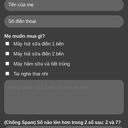
Hoạt chất Alkaloid (có chứa nito) và Adenosine rất
hữu dụng trong việc làm giãn mạch máu cho phép
oxi và chất dinh dưỡng đến khắp nơi trong cơ thể,
giúp tăng năng lượng và giúp đẩy nhanh quá trình
Mẹ muốn mua gì?
hàn gắn vết thương, điều hòa huyết áp.
Máy hút sữa điện 1 bên
Máy hút sữa điện 2 bên
Máy hâm sữa và tiệt trùng
Tai nghe thai nhi
(Chống Spam) Số nào lớn hơn trong 2 số sau: 2 và 7?