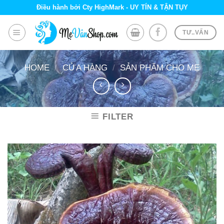
Skip
Điều hành bởi Cty HighMark - UY TÍN & TẬN TỤY
to
content
TƯ..VẤN
HOME
/
CỬA HÀNG
/
SẢN PHẨM CHO MẸ
FILTER