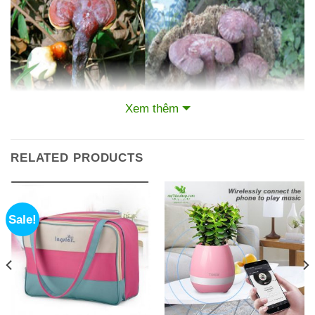
Xem thêm
Nấm Lim Xanh mọc trên gốc cây lim xanh đã chết
RELATED PRODUCTS
Lưu ý khi mua nấm lim xanh
Một trong những vấn đề đáng lo ngại nhất hiện nay là
Sale!
vấn đề hàng giả, kém chất lượng. Ngay cả những vị
thuốc quý như nấm lim xanh, xáo tam phân…cũng có
hàng giả. Do đó khi mua nấm lim xanh quý khách không
nên chọn loại nấm đã qua sơ chế, thái lát vì lúc này rất
khó có thể nhận dạng được nấm thật, nấm giả, người