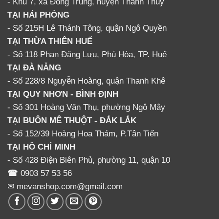
- Khu 7, xã Đồng Trung, huyện Thanh Thủy
TẠI HẢI PHÒNG
Giao hàng miễn phí toàn quốc
- Số 215H Lê Thánh Tông, quận Ngô Quyền
Chấp nhận đổi trả 100% nếu khách hàng không hài
TẠI THỪA THIÊN HUẾ
lòng với sản phẩm
- Số 118 Phan Đăng Lưu, Phú Hòa, TP. Huế
Nhân viên am hiểu chuyên sâu sản phẩm, tư vấn tận
TẠI ĐÀ NẴNG
tình
- Số 228/8 Nguyễn Hoàng, quận Thanh Khê
TẠI QUY NHƠN - BÌNH ĐỊNH
Có chương trình giảm giá khi mua số lượng lớn
- Số 301 Hoàng Văn Thụ, phường Ngô Mây
Luôn có chính sách hậu mãi cho khách hàng cũ
TẠI BUÔN MÊ THUỘT - ĐẮK LẮK
- Số 152/39 Hoàng Hoa Thám, P.Tân Tiến
Liên hệ mua hàng hoặc tư vấn thêm về nấm lim
TẠI HỒ CHÍ MINH
xanh
- Số 428 Điện Biên Phủ, phường 11, quận 10
Hotline : 0903.57.53.56 Mẹ Vân
☎
0903 57 53 56
✉ mevanshop.com@gmail.com
Địa chỉ:
228/8 Nguyễn Hoàng, Tp Đà Nẵng
Công dụng của Nấm Lim Xanh