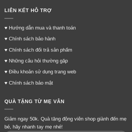
– Về mặt y học
LIÊN KẾT HỖ TRỢ
Trong thành phần tự nhiên của
Nấm Lim Xanh
có các
♥
Hướng dẫn mua và thanh toán
hoạt chất quý đã được nhiều công trình nghiên cứu trên
thế giới xác nhận có tác dụng dược lý, cụ thể như sau :
♥
Chính sách bảo hành
♥
Chính sách đổi trả sản phẩm
Hoạt chất Polysaccharides có tác dụng chống rối
loạn miễn dịch, cao huyết áp, bổ thận, bổ phổi,
♥
Những câu hỏi thường gặp
chống lão hóa.
♥
Điều khoản sử dụng trang web
Hoạt chất Triterpenes có công dụng
hổ trợ điều trị
♥
Chính sách bảo mật
tốt cho gan, đẩy mạnh sự hấp thụ oxy và làm tăng
sự hoạt động của gan, tăng cường miễn dịch tiêu
QUÀ TẶNG TỪ MẸ VÂN
diệt tế bào gây bệnh.
Hoạt chất Germanium (có hàm lượng germanium
Giảm ngay 50k. Quà tặng động viên shop giành đến mẹ
cao gấp 8 lần nhân sâm ) có tác dụng giúp khí huyết
bé, hãy nhanh tay mẹ nhé!
lưu thông, thúc đẩy sự hấp thụ oxy của tế bào.