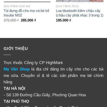
bán có thể trộn lẫn nhiều loại nấm trong đó.
SẢN PHẨM CHO MẸ
QUÀ TẶNG 20/10
Túi đựng đồ cho mẹ và bé kẻ
Loa bluetooth kiêm chậu cây
mevanshop.com
cam kết bán nấm lim xanh hàng thật
Insular M02
(chậu cây phát nhạc 3 trong 1)
375.000
₫
285.000
₫
195.000
₫
100%, nấm còn nguyên tai, nguyên mũ, nấm lim xanh
Tiên Phước – Quảng Nam chính gốc, được chính nhân
viên của chúng tôi thu mua có chọn lọc ngay tại đây,
được phơi khô và đóng gói cẩn thận.
GIỚI THIỆU
Công ty chúng tôi đã kinh doanh nấm lim xanh trong
nhiều năm, chúng tôi không thể nào tồn tại với những
Trực thuộc Công ty CP HighMark
sản phẩm kém chất lượng, do đó quý khách có thể an
Mẹ Vân Shop
là địa chỉ đáng tin cậy cho cho các bà
tâm về chất lượng cũng như giá cả khi mua nấm tại
mẹ sữa. Chuyên sỉ & lẻ các sản phẩm mẹ bé chính
công ty chúng tôi.
hãng
TẠI HÀ NỘI
Những cam kết khi quý khách mua nấm lim xanh:
- Số 139 Đường Cầu Giấy, Phường Quan Hoa
Cam kết đền tiền 10 lần nếu mua phải hàng kém
TẠI PHÚ THỌ
chất lượng