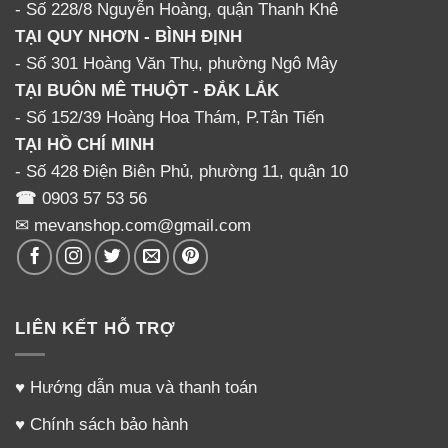
- Số 228/8 Nguyễn Hoàng, quận Thanh Khê
Hướng dẫn sử dụng máy hâm sữa hai bình cổ rộng
TẠI QUY NHƠN - BÌNH ĐỊNH
- Số 301 Hoàng Văn Thụ, phường Ngô Mây
Lưu ý:
TẠI BUÔN MÊ THUỘT - ĐẮK LẮK
- Số 152/39 Hoàng Hoa Thám, P.Tân Tiến
– Nên đợi khoảng 30 giây trước khi mở nắp
TẠI HỒ CHÍ MINH
và lấy bình sữa ra nhé. Vì bình mới ở nhiệt độ
- Số 428 Điện Biên Phủ, phường 11, quận 10
cao, rất nóng nên phải đề phòng bị bỏng.
☎
0903 57 53 56
✉ mevanshop.com@gmail.com
– Muốn tiếp tục sử dụng nên đợi một thời
gian ngắn để máy hạ nhiệt. Sau đó ấn nút
khởi động lại và sử dụng bình thường.
LIÊN KẾT HỖ TRỢ
Các mức hâm nóng:
♥
Hướng dẫn mua và thanh toán
♥
Chính sách bảo hành