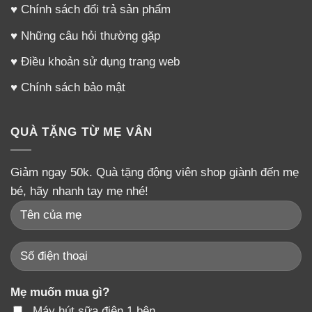
♥
Chính sách đổi trả sản phẩm
♥
Những câu hỏi thường gặp
♥
Điều khoản sử dụng trang web
♥
Chính sách bảo mật
QUÀ TẶNG TỪ MẸ VÂN
Giảm ngay 50k. Quà tặng động viên shop giành đến mẹ
bé, hãy nhanh tay mẹ nhé!
Các mức hâm nóng giúp điều chỉnh dễ dàng hơn
Ưu điểm nổi bật:
Mẹ muốn mua gì?
– Có thể hâm nóng tới 2 bình hoặc 1 bình tùy nhu cầu
Máy hút sữa điện 1 bên