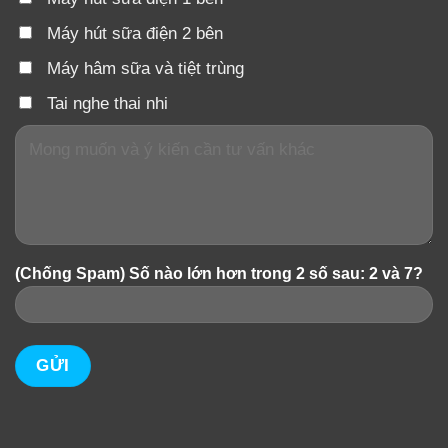
Máy hút sữa điện 2 bên
– Tiện dụng khi có thể hâm sữa hay thức ăn
Máy hâm sữa và tiệt trùng
– Đa năng, có thể hâm sữa và cra tiệt trùng
Tai nghe thai nhi
– Tiết kiệm thời gian, hâm sữa chỉ trong vòng 6 phút
– Nhiệt độ hâm sữa chính xác nhờ có bộ điều nhiệt liên
tục. Nhận biết các giai đoạn nhờ có nút đèn điều khiển
sáng màu xanh lam.
(Chống Spam) Số nào lớn hơn trong 2 số sau: 2 và 7?
– Thiết kế tiện lợi, có sẵn tay nhấc để nhấc đồ hâm ra
dễ dàng
–
Chức năng mới tiện dụng hơn:
Đế tiếp xúc được
tráng một lớpTeflon, lớp men này có thể làm giảm nguy
cơ bị chập điện khi sử dụng. Ngoài ra, còn giúp giảm