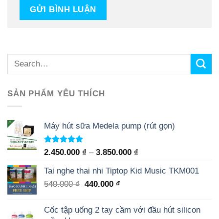
SẢN PHẨM YÊU THÍCH
Máy hút sữa Medela pump (rút gọn)
Rated
5.00
2.450.000
₫
–
3.850.000
₫
out of 5
Tai nghe thai nhi Tiptop Kid Music TKM001
540.000
₫
440.000
₫
Cốc tập uống 2 tay cầm với đầu hút silicon