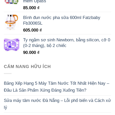
mềm Upass
85.000
₫
Bình đun nước pha sữa 600ml Fatzbaby
Fb3006SL
605.000
₫
Ty ngậm sơ sinh Newborn, bằng silicon, cỡ 0
(0-2 tháng), bộ 2 chiếc
90.000
₫
CẨM NANG HỮU ÍCH
Bảng Xếp Hạng 5 Máy Tăm Nước Tốt Nhất Hiện Nay –
Đâu Là Sản Phẩm Xứng Đáng Xuống Tiền?
Sửa máy tăm nước Đà Nẵng – Lỗi phổ biến và Cách xử
lý