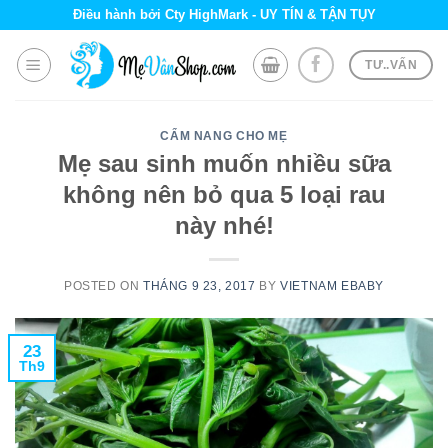
Skip
Điều hành bởi Cty HighMark - UY TÍN & TẬN TỤY
to
content
TƯ..VẤN
CẨM NANG CHO MẸ
Mẹ sau sinh muốn nhiều sữa
không nên bỏ qua 5 loại rau
này nhé!
POSTED ON
THÁNG 9 23, 2017
BY
VIETNAM EBABY
23
Th9