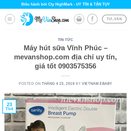
Skip
Điều hành bởi Cty HighMark - UY TÍN & TẬN TỤY
to
content
TƯ..VẤN
TIN TỨC
Máy hút sữa Vĩnh Phúc –
mevanshop.com địa chỉ uy tín,
giá tốt 0903575356
POSTED ON
THÁNG 4 23, 2018
BY
VIETNAM EBABY
23
Th4