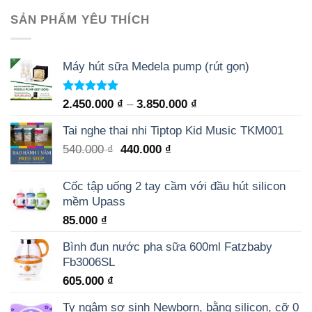
SẢN PHẨM YÊU THÍCH
Máy hút sữa Medela pump (rút gọn)
Rated
5.00
2.450.000
₫
–
3.850.000
₫
out of 5
Tai nghe thai nhi Tiptop Kid Music TKM001
540.000
₫
440.000
₫
Cốc tập uống 2 tay cầm với đầu hút silicon
mềm Upass
85.000
₫
Bình đun nước pha sữa 600ml Fatzbaby
Fb3006SL
605.000
₫
Ty ngậm sơ sinh Newborn, bằng silicon, cỡ 0