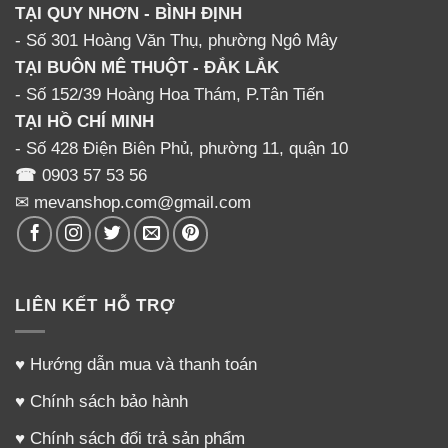
TẠI QUY NHƠN - BÌNH ĐỊNH
- Số 301 Hoàng Văn Thụ, phường Ngô Mây
TẠI BUÔN MÊ THUỘT - ĐẮK LẮK
- Số 152/39 Hoàng Hoa Thám, P.Tân Tiến
TẠI HỒ CHÍ MINH
- Số 428 Điện Biên Phủ, phường 11, quận 10
☎
0903 57 53 56
✉ mevanshop.com@gmail.com
LIÊN KẾT HỖ TRỢ
♥
Hướng dẫn mua và thanh toán
♥
Chính sách bảo hành
♥
Chính sách đổi trả sản phẩm