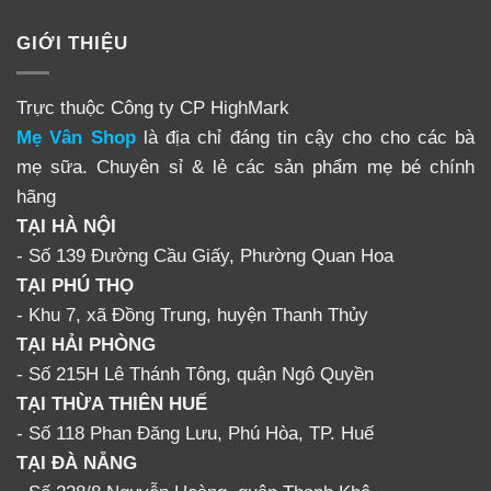
GIỚI THIỆU
Trực thuộc Công ty CP HighMark
Mẹ Vân Shop
là địa chỉ đáng tin cậy cho cho các bà
mẹ sữa. Chuyên sỉ & lẻ các sản phẩm mẹ bé chính
hãng
TẠI HÀ NỘI
- Số 139 Đường Cầu Giấy, Phường Quan Hoa
Sản phẩm hiện có bán trên toàn quốc – Mẹ
TẠI PHÚ THỌ
Vân Shop 0903575356
- Khu 7, xã Đồng Trung, huyện Thanh Thủy
Miền Bắc:
Hà Nội, Hải Phòng, Bắc Ninh, Phú Thọ, Thái
TẠI HẢI PHÒNG
Bình, Quảng Ninh, Điện Biên, Hòa Bình, Lào Cai, Bắc
- Số 215H Lê Thánh Tông, quận Ngô Quyền
Giang, Lai Châu, Cao Bằng, Hà Giang, Hà Nam, Hải
TẠI THỪA THIÊN HUẾ
Dương, Hưng Yên, Lạng Sơn, Vĩnh Phúc, Tuyên
- Số 118 Phan Đăng Lưu, Phú Hòa, TP. Huế
Quang, Yên Bái, Bắc Kạn, Nam Định
TẠI ĐÀ NẴNG