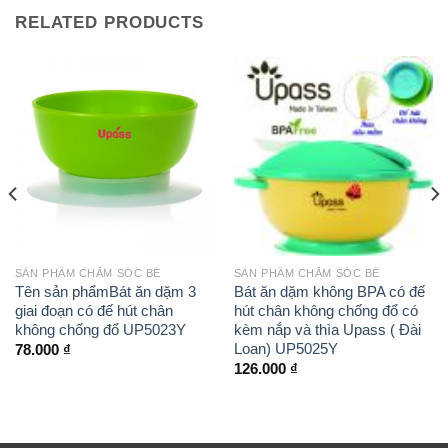
RELATED PRODUCTS
SẢN PHẨM CHĂM SÓC BÉ
SẢN PHẨM CHĂM SÓC BÉ
Tên sản phẩmBát ăn dặm 3
Bát ăn dặm không BPA có đế
giai đoạn có đế hút chân
hút chân không chống đổ có
không chống đổ UP5023Y
kèm nắp và thìa Upass ( Đài
Loan) UP5025Y
78.000
₫
126.000
₫