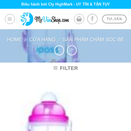
Skip
Điều hành bởi Cty HighMark - UY TÍN & TẬN TỤY
to
content
TƯ..VẤN
HOME
/
CỬA HÀNG
/
SẢN PHẨM CHĂM SÓC BÉ
FILTER