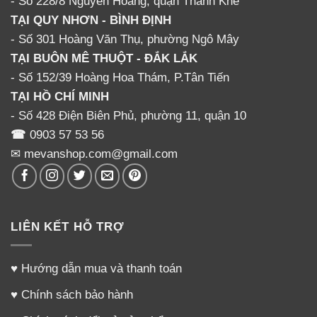
- Số 228/8 Nguyễn Hoàng, quận Thanh Khê
Miền Trung – Tây Nguyên:
Đà Nẵng, Quảng Nam,
TẠI QUY NHƠN - BÌNH ĐỊNH
Quảng Ngãi, Bình Định, Thanh Hóa, Hà Tĩnh, Nghệ An,
- Số 301 Hoàng Văn Thụ, phường Ngô Mây
Quảng Bình, Quảng Trị, Huế, Gia Lai, Đắc Lắc, Kon
TẠI BUÔN MÊ THUỘT - ĐẮK LẮK
Tum, Lâm Đồng, Đắc Nông, Phú Yên, Khánh Hòa, Bình
- Số 152/39 Hoàng Hoa Thám, P.Tân Tiến
Thuận, Ninh Thuận.
TẠI HỒ CHÍ MINH
- Số 428 Điện Biên Phủ, phường 11, quận 10
Miền Nam:
Thành phố Hồ Chí Minh, Cần Thơ, An
☎
0903 57 53 56
Giang, Kiên Giang, Bà Rịa Vũng Tàu, Đồng Tháp, Bến
✉ mevanshop.com@gmail.com
Tre, Vĩnh Long, Cà Mau, Bình Phước, Bình Thuận,
Đồng Nai, Sóc Trăng, Tiền Giang, Sóc Trăng, Tây Ninh
Comments
LIÊN KẾT HỖ TRỢ
Lời nhắn
♥
Hướng dẫn mua và thanh toán
♥
Chính sách bảo hành