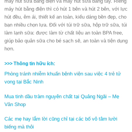
máy hút sữa bằng điện và máy hút sữa bằng tay. Riêng
máy hút bằng điện thì có hút 1 bên và hút 2 bên, với lực
hút đều, êm ái, thiết kế an toàn, kiểu dáng bền đẹp, cho
bạn nhiều chọn lựa. Đối với túi trữ sữa, hộp trữ sữa, túi
làm lạnh sữa: được làm từ chất liệu an toàn BPA free,
giúp bảo quản sữa cho bé sạch sẽ, an toàn và tiện dụng
hơn.
>>> Thông tin hữu ích:
Phòng tránh nhiễm khuẩn bệnh viện sau việc 4 trẻ tử
vong tại Bắc Ninh
Mua tinh dầu tràm nguyên chất tại Quảng Ngãi – Mẹ
Vân Shop
Các mẹ hay lắm lời cũng chỉ tại các bố vô tâm lười
biếng mà thôi