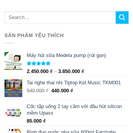
SẢN PHẨM YÊU THÍCH
Máy hút sữa Medela pump (rút gọn)
Rated
5.00
2.450.000
₫
–
3.850.000
₫
out of 5
Tai nghe thai nhi Tiptop Kid Music TKM001
540.000
₫
440.000
₫
Cốc tập uống 2 tay cầm với đầu hút silicon
mềm Upass
85.000
₫
Bình đun nước pha sữa 600ml Fatzbaby