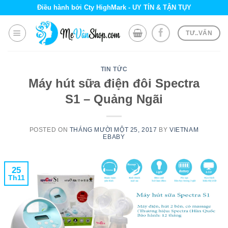
Skip
Điều hành bởi Cty HighMark - UY TÍN & TẬN TỤY
to
content
TƯ..VẤN
TIN TỨC
Máy hút sữa điện đôi Spectra
S1 – Quảng Ngãi
POSTED ON
THÁNG MƯỜI MỘT 25, 2017
BY
VIETNAM
EBABY
25
Th11