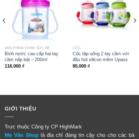
SẢN PHẨM CHĂM SÓC BÉ
CỐC
Bình nước cao cấp hai tay
Cốc tập uống 2 tay cầm với
cầm nắp bật – 200ml
đầu hút silicon mềm Upass
116.000
₫
85.000
₫
GIỚI THIỆU
Trực thuộc Công ty CP HighMark
Mẹ Vân Shop
là địa chỉ đáng tin cậy cho cho các bà