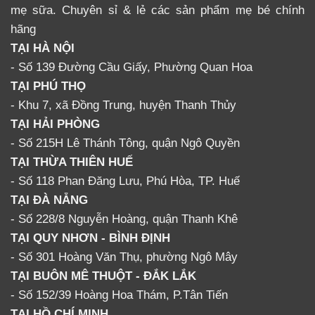
mẹ sữa. Chuyên sỉ & lẻ các sản phẩm mẹ bé chính
hãng
TẠI HÀ NỘI
- Số 139 Đường Cầu Giấy, Phường Quan Hoa
TẠI PHÚ THỌ
- Khu 7, xã Đồng Trung, huyện Thanh Thủy
TẠI HẢI PHÒNG
- Số 215H Lê Thánh Tông, quận Ngô Quyền
TẠI THỪA THIÊN HUẾ
- Số 118 Phan Đăng Lưu, Phú Hòa, TP. Huế
TẠI ĐÀ NẴNG
- Số 228/8 Nguyễn Hoàng, quận Thanh Khê
TẠI QUY NHƠN - BÌNH ĐỊNH
- Số 301 Hoàng Văn Thụ, phường Ngô Mây
TẠI BUÔN MÊ THUỘT - ĐẮK LẮK
- Số 152/39 Hoàng Hoa Thám, P.Tân Tiến
TẠI HỒ CHÍ MINH