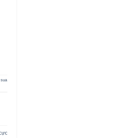
 sua
 cực