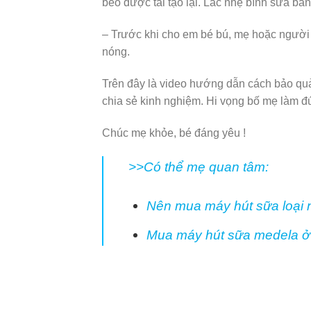
béo được tái tạo lại. Lắc nhẹ bình sữa bằ
– Trước khi cho em bé bú, mẹ hoặc người 
nóng.
Trên đây là video hướng dẫn cách bảo qu
chia sẻ kinh nghiệm. Hi vọng bố mẹ làm đú
Chúc mẹ khỏe, bé đáng yêu !
>>Có thể mẹ quan tâm:
Nên mua máy hút sữa loại 
Mua máy hút sữa medela ở