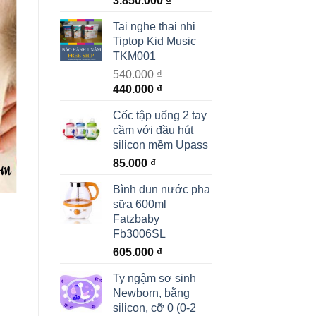
3.850.000
₫
Tai nghe thai nhi
Tiptop Kid Music
TKM001
540.000
₫
440.000
₫
Cốc tập uống 2 tay
cầm với đầu hút
silicon mềm Upass
85.000
₫
Bình đun nước pha
sữa 600ml
Fatzbaby
Fb3006SL
605.000
₫
Ty ngậm sơ sinh
Newborn, bằng
silicon, cỡ 0 (0-2