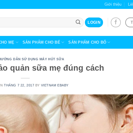
Giới thiệu
Li
T
LOGIN
CHO MẸ
SẢN PHẨM CHO BÉ
SẢN PHẨM CHO BỐ
HƯỚNG DẪN SỬ DỤNG MÁY HÚT SỮA
ảo quản sữa mẹ đúng cách
ON
THÁNG 7 22, 2017
BY
VIETNAM EBABY