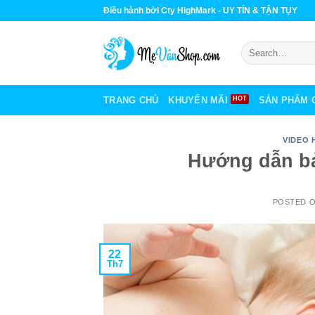
Skip
Điều hành bởi Cty HighMark - UY TÍN & TẬN TỤY
to
content
Search
for:
TRANG CHỦ
KHUYẾN MÃI
SẢN PHẨM 
VIDEO 
Hướng dẫn b
POSTED 
22
Th7