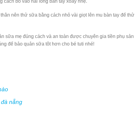
ng cách bỏ vào hai lòng bàn tay xoay nhẹ.
thân nên thử sữa bằng cách nhỏ vài giọt lên mu bàn tay để thử
ản sữa mẹ đúng cách và an toàn được chuyên gia tiền phụ sản
ng để bảo quản sữa tôt hơn cho bé tuti nhé!
nào
 đà nẵng