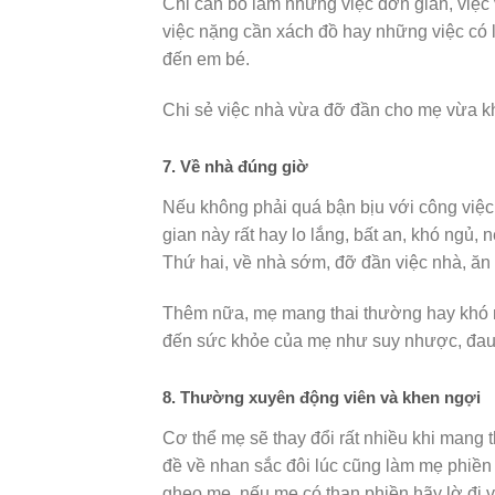
Chỉ cần bố làm những việc đơn giản, việc 
việc nặng cần xách đồ hay những việc có 
đến em bé.
Chi sẻ việc nhà vừa đỡ đần cho mẹ vừa kh
7. Về nhà đúng giờ
Nếu không phải quá bận bịu với công việc
gian này rất hay lo lắng, bất an, khó ngủ, 
Thứ hai, về nhà sớm, đỡ đần việc nhà, ăn
Thêm nữa, mẹ mang thai thường hay khó 
đến sức khỏe của mẹ như suy nhược, đau 
8. Thường xuyên động viên và khen ngợi
Cơ thể mẹ sẽ thay đổi rất nhiều khi mang 
đề về nhan sắc đôi lúc cũng làm mẹ phiền 
ghẹo mẹ, nếu mẹ có than phiền hãy lờ đi 