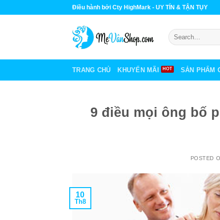
Skip
Điều hành bởi Cty HighMark - UY TÍN & TẬN TỤY
to
content
Search
for:
TRANG CHỦ
KHUYẾN MÃI
SẢN PHẨM 
9 điều mọi ông bố p
POSTED 
10
Th8