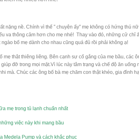
 rất nặng nề. Chính vì thể ” chuyện ấy” mẹ không có hứng thú n
iểu va thông cảm hơn cho mẹ nhé! Thay vào đó, những cử chỉ 
 ngào bố mẹ dành cho nhau cũng quá đủ rồi phải không ạ!
 mẹ thật thiêng liêng. Bên cạnh sự cố gắng của mẹ bầu, các ô
, giúp đỡ trong mọi mặt.Vì lúc này tâm trạng và chế độ ăn uống 
 nhi mà. Chúc các ông bố bà mẹ chăm con thật khéo, gia đình h
ữa mẹ trong tủ lạnh chuẩn nhất
 những việc này khi mang bầu
a Medela Pump và cách khắc phục