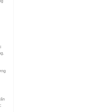
ng
i
ng.
ởng
vấn
c