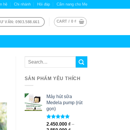
ên hệ
Chi nhánh
Hỏi đáp
Cẩm nang cho Mẹ
CART /
0
₫
Ư VẤN: 0903.588.661
SẢN PHẨM YÊU THÍCH
Máy hút sữa
Medela pump (rút
gọn)
Rated
5.00
2.450.000
₫
–
out of 5