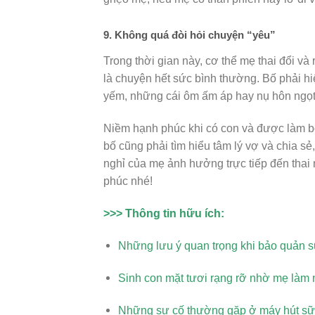
9. Không quá đòi hỏi chuyện “yêu”
Trong thời gian này, cơ thể mẹ thai đổi và
là chuyện hết sức bình thường. Bố phải h
yếm, những cái ôm ấm áp hay nụ hôn ngọt
Niềm hạnh phúc khi có con và được làm bố
bố cũng phải tìm hiểu tâm lý vợ và chia sẻ
nghỉ của mẹ ảnh hưởng trực tiếp đến thai
phúc nhé!
>>> Thông tin hữu ích:
Những lưu ý quan trọng khi bảo quản s
Sinh con mặt tươi rạng rỡ nhờ mẹ làm
Những sự cố thường gặp ở máy hút sữ