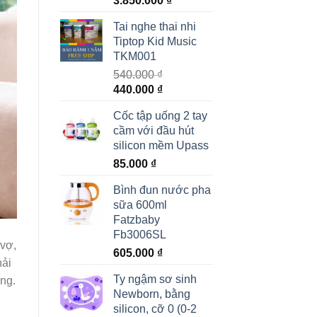
3.850.000
₫
Tai nghe thai nhi
Tiptop Kid Music
TKM001
540.000
₫
440.000
₫
Cốc tập uống 2 tay
cầm với đầu hút
silicon mềm Upass
85.000
₫
Bình đun nước pha
sữa 600ml
Fatzbaby
Fb3006SL
 vợ,
605.000
₫
hải
Ty ngậm sơ sinh
ờng.
Newborn, bằng
silicon, cỡ 0 (0-2