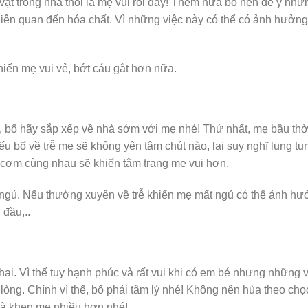
vặt trong nhà thôi là mẹ vui rồi đấy! Thêm nữa bố nên để ý nhữ
liên quan đến hóa chất. Vì những việc này có thể có ảnh hưởng
iến mẹ vui vẻ, bớt cáu gắt hơn nữa.
, bố hãy sắp xếp về nhà sớm với mẹ nhé! Thứ nhất, mẹ bầu thờ
nếu bố về trễ mẹ sẽ không yên tâm chút nào, lại suy nghĩ lung tu
 cơm cùng nhau sẽ khiến tâm trạng mẹ vui hơn.
ngủ. Nếu thường xuyên về trễ khiến mẹ mất ngủ có thể ảnh hư
đầu,..
thai. Vì thế tuy hạnh phúc và rất vui khi có em bé nhưng những 
lòng. Chính vì thế, bố phải tâm lý nhé! Không nên hùa theo chọ
và khen mẹ nhiều hơn nhé!