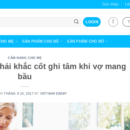
Giới thiệu
Li
T
LOGIN
CHO MẸ
SẢN PHẨM CHO BÉ
SẢN PHẨM CHO BỐ
CẨM NANG CHO MẸ
hải khắc cốt ghi tâm khi vợ mang
bầu
ON
THÁNG 8 10, 2017
BY
VIETNAM EBABY