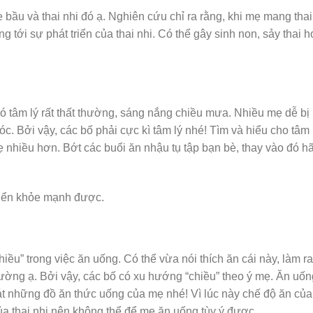
 bầu và thai nhi đó ạ. Nghiên cứu chỉ ra rằng, khi mẹ mang thai
g tới sự phát triển của thai nhi. Có thể gây sinh non, sảy thai 
ẹ có tâm lý rất thất thường, sáng nắng chiều mưa. Nhiều mẹ dễ bị
hóc. Bởi vậy, các bố phải cực kì tâm lý nhé! Tìm và hiểu cho tâm 
 nhiều hơn. Bớt các buổi ăn nhậu tụ tập bạn bè, thay vào đó h
 triển khỏe mạnh được.
u” trong việc ăn uống. Có thể vừa nói thích ăn cái này, làm ra
thường ạ. Bởi vậy, các bố có xu hướng “chiều” theo ý mẹ. Ăn uốn
oát những đồ ăn thức uống của mẹ nhé! Vì lúc này chế độ ăn của
của thai nhi nên không thể để mẹ ăn uống tùy ý được.