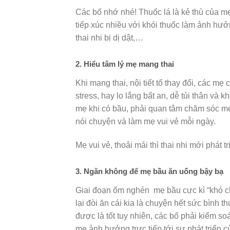
Các bố nhớ nhé! Thuốc lá là kẻ thù của mẹ
tiếp xúc nhiều với khói thuốc làm ảnh hưởn
thai nhi bị dị dật,…
2. Hiểu tâm lý mẹ mang thai
Khi mang thai, nội tiết tố thay đổi, các m
stress, hay lo lắng bất an, dễ tủi thân và k
mẹ khi có bầu, phải quan tâm chăm sóc mẹ
nói chuyện và làm mẹ vui vẻ mỗi ngày.
Mẹ vui vẻ, thoải mái thì thai nhi mới phát
3. Ngăn không để mẹ bầu ăn uống bậy bạ
Giai đoạn ốm nghén mẹ bầu cực kì “khó chiề
lại đòi ăn cái kia là chuyện hết sức bình 
được là tốt tuy nhiên, các bố phải kiểm s
mẹ ảnh hưởng trực tiếp tới sự phát triển 