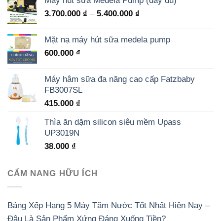
Máy hút sữa Medela Pump (đầy đủ)
3.700.000
₫
–
5.400.000
₫
Mặt nạ máy hút sữa medela pump
600.000
₫
Máy hâm sữa đa năng cao cấp Fatzbaby
FB3007SL
415.000
₫
Thìa ăn dặm silicon siêu mềm Upass
UP3019N
38.000
₫
CẨM NANG HỮU ÍCH
Bảng Xếp Hạng 5 Máy Tăm Nước Tốt Nhất Hiện Nay –
Đâu Là Sản Phẩm Xứng Đáng Xuống Tiền?