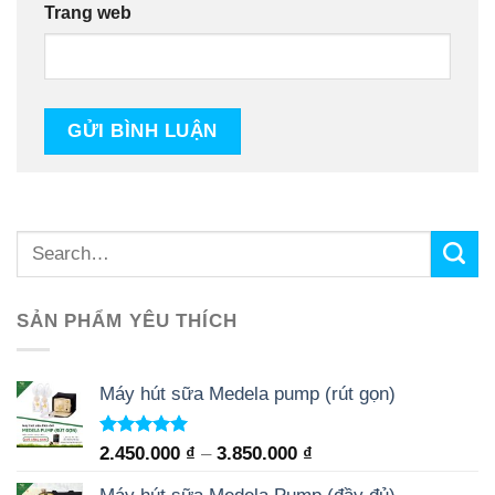
Trang web
SẢN PHẨM YÊU THÍCH
Máy hút sữa Medela pump (rút gọn)
Rated
5.00
2.450.000
₫
–
3.850.000
₫
out of 5