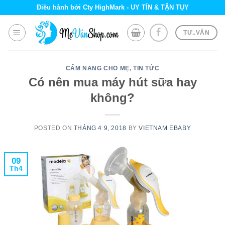
Skip
Điều hành bởi Cty HighMark - UY TÍN & TẬN TỤY
to
content
TƯ..VẤN
CẨM NANG CHO MẸ
,
TIN TỨC
Có nên mua máy hút sữa hay
không?
POSTED ON
THÁNG 4 9, 2018
BY
VIETNAM EBABY
09
Th4