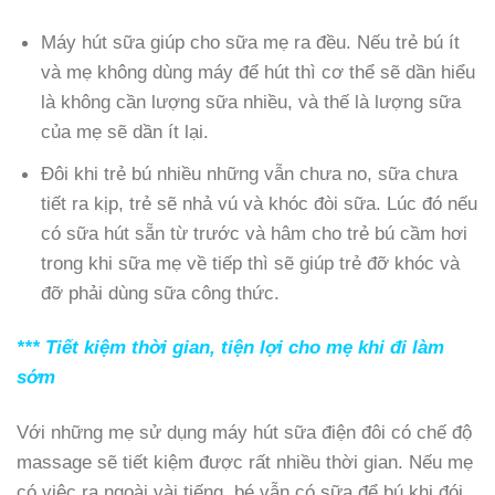
Máy hút sữa giúp cho sữa mẹ ra đều. Nếu trẻ bú ít
và mẹ không dùng máy để hút thì cơ thể sẽ dần hiểu
là không cần lượng sữa nhiều, và thế là lượng sữa
của mẹ sẽ dần ít lại.
Đôi khi trẻ bú nhiều những vẫn chưa no, sữa chưa
tiết ra kịp, trẻ sẽ nhả vú và khóc đòi sữa. Lúc đó nếu
có sữa hút sẵn từ trước và hâm cho trẻ bú cầm hơi
trong khi sữa mẹ về tiếp thì sẽ giúp trẻ đỡ khóc và
đỡ phải dùng sữa công thức.
*** Tiết kiệm thời gian, tiện lợi cho mẹ khi đi làm
sớm
Với những mẹ sử dụng máy hút sữa điện đôi có chế độ
massage sẽ tiết kiệm được rất nhiều thời gian. Nếu mẹ
có việc ra ngoài vài tiếng, bé vẫn có sữa để bú khi đói.