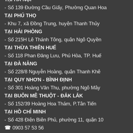
- Số 139 Đường Cầu Giấy, Phường Quan Hoa
TẠI PHÚ THỌ
- Khu 7, xã Đồng Trung, huyện Thanh Thủy
TẠI HẢI PHÒNG
- Số 215H Lê Thánh Tông, quận Ngô Quyền
TẠI THỪA THIÊN HUẾ
- Số 118 Phan Đăng Lưu, Phú Hòa, TP. Huế
TẠI ĐÀ NẴNG
- Số 228/8 Nguyễn Hoàng, quận Thanh Khê
TẠI QUY NHƠN - BÌNH ĐỊNH
- Số 301 Hoàng Văn Thụ, phường Ngô Mây
TẠI BUÔN MÊ THUỘT - ĐẮK LẮK
- Số 152/39 Hoàng Hoa Thám, P.Tân Tiến
TẠI HỒ CHÍ MINH
- Số 428 Điện Biên Phủ, phường 11, quận 10
☎
0903 57 53 56