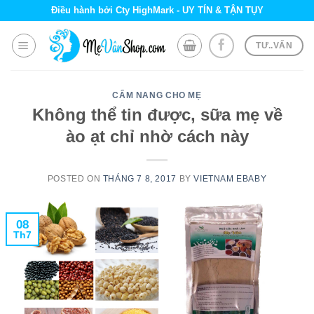
Skip
Điều hành bởi Cty HighMark - UY TÍN & TẬN TỤY
to
content
TƯ..VẤN
CẨM NANG CHO MẸ
Không thể tin được, sữa mẹ về
ào ạt chỉ nhờ cách này
POSTED ON
THÁNG 7 8, 2017
BY
VIETNAM EBABY
08
Th7