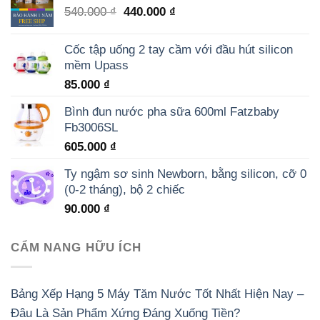
540.000
₫
440.000
₫
Cốc tập uống 2 tay cầm với đầu hút silicon
mềm Upass
85.000
₫
Bình đun nước pha sữa 600ml Fatzbaby
Fb3006SL
605.000
₫
Ty ngậm sơ sinh Newborn, bằng silicon, cỡ 0
(0-2 tháng), bộ 2 chiếc
90.000
₫
CẨM NANG HỮU ÍCH
Bảng Xếp Hạng 5 Máy Tăm Nước Tốt Nhất Hiện Nay –
Đâu Là Sản Phẩm Xứng Đáng Xuống Tiền?