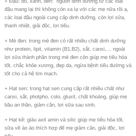
+ Đậu: đỏ, xanh, đen: nguồn dinh dưỡng từ các loại
đậu mang lại thì không còn xa lạ với các mẹ nữa rồi ạ,
các loại đậu ngoài cung cấp dinh dưỡng, còn lợi sữa,
thanh nhiệt, giải độc, lợi tiểu.
+ Mè đen: trong mè đen có rất nhiều chất dinh dưỡng
như protein, lipit, vitamin (B1,B2), sắt, canxi,… ngoài
lợi sữa thành phần trong mè đen còn giúp mẹ tiêu hóa
tốt, chắc khỏe xương, đẹp da, ngừa bệnh tiểu đường và
tốt cho cả hệ tim mạch.
+ Hạt sen: trong hạt sen cung cấp rất nhiều chất như
canxi, sắt, photpho, colo, gluxit, chất khoáng, giúp mẹ
bầu an thần, giảm cân, lợi sữa sau sinh.
+ Hạt kê: giàu axit amin và silic giúp mẹ tiêu hóa tốt,
sữa về ào ào thích hợp để mẹ giảm cân, giải độc, lợi