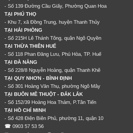
- Số 139 Đường Cầu Giấy, Phường Quan Hoa
TẠI PHÚ THỌ
- Khu 7, xã Đồng Trung, huyện Thanh Thủy
TẠI HẢI PHÒNG
- Số 215H Lê Thánh Tông, quận Ngô Quyền
TẠI THỪA THIÊN HUẾ
- Số 118 Phan Đăng Lưu, Phú Hòa, TP. Huế
TẠI ĐÀ NẴNG
- Số 228/8 Nguyễn Hoàng, quận Thanh Khê
TẠI QUY NHƠN - BÌNH ĐỊNH
- Số 301 Hoàng Văn Thụ, phường Ngô Mây
TẠI BUÔN MÊ THUỘT - ĐẮK LẮK
- Số 152/39 Hoàng Hoa Thám, P.Tân Tiến
TẠI HỒ CHÍ MINH
- Số 428 Điện Biên Phủ, phường 11, quận 10
☎
0903 57 53 56