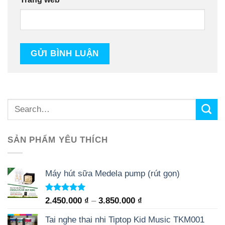
SẢN PHẨM YÊU THÍCH
Máy hút sữa Medela pump (rút gọn)
Rated
5.00
2.450.000
₫
–
3.850.000
₫
out of 5
Tai nghe thai nhi Tiptop Kid Music TKM001