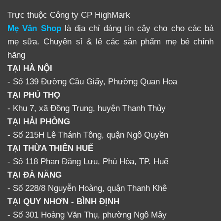
Giang, Lai Châu, Cao Bằng, Hà Giang, Hà Nam, Hải
Trực thuộc Công ty CP HighMark
Dương, Hưng Yên, Lạng Sơn, Vĩnh Phúc, Tuyên
Mẹ Vân Shop
là địa chỉ đáng tin cậy cho cho các bà
Quang, Yên Bái, Bắc Kạn, Nam Định
mẹ sữa. Chuyên sỉ & lẻ các sản phẩm mẹ bé chính
hãng
Miền Trung – Tây Nguyên:
Đà Nẵng, Quảng Nam,
TẠI HÀ NỘI
Quảng Ngãi, Bình Định, Thanh Hóa, Hà Tĩnh, Nghệ An,
- Số 139 Đường Cầu Giấy, Phường Quan Hoa
Quảng Bình, Quảng Trị, Huế, Gia Lai, Đắc Lắc, Kon
TẠI PHÚ THỌ
Tum, Lâm Đồng, Đắc Nông, Phú Yên, Khánh Hòa, Bình
- Khu 7, xã Đồng Trung, huyện Thanh Thủy
Thuận, Ninh Thuận.
TẠI HẢI PHÒNG
- Số 215H Lê Thánh Tông, quận Ngô Quyền
Miền Nam:
Thành phố Hồ Chí Minh, Cần Thơ, An
TẠI THỪA THIÊN HUẾ
Giang, Kiên Giang, Bà Rịa Vũng Tàu, Đồng Tháp, Bến
- Số 118 Phan Đăng Lưu, Phú Hòa, TP. Huế
Tre, Vĩnh Long, Cà Mau, Bình Phước, Bình Thuận,
TẠI ĐÀ NẴNG
Đồng Nai, Sóc Trăng, Tiền Giang, Sóc Trăng, Tây Ninh
- Số 228/8 Nguyễn Hoàng, quận Thanh Khê
Comments
TẠI QUY NHƠN - BÌNH ĐỊNH
- Số 301 Hoàng Văn Thụ, phường Ngô Mây