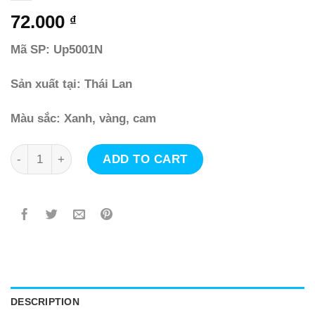
72.000
₫
Mã SP: Up5001N
Sản xuất tại: Thái Lan
Màu sắc: Xanh, vàng, cam
Bát ăn dặm có đế hút chân không chống đổ không BPA q
ADD TO CART
DESCRIPTION