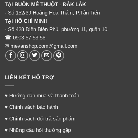
TẠI BUÔN MÊ THUỘT - ĐẮK LẮK
Lời nhắn
- Số 152/39 Hoàng Hoa Thám, P.Tân Tiến
TẠI HỒ CHÍ MINH
- Số 428 Điện Biên Phủ, phường 11, quận 10
☎
0903 57 53 56
✉ mevanshop.com@gmail.com
LIÊN KẾT HỖ TRỢ
♥
Hướng dẫn mua và thanh toán
♥
Chính sách bảo hành
♥
Chính sách đổi trả sản phẩm
♥
Những câu hỏi thường gặp