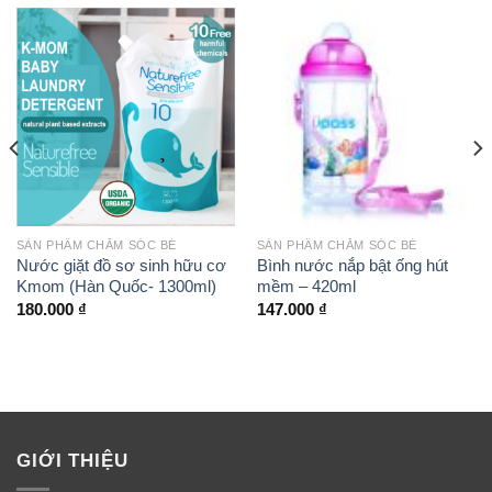
SẢN PHẨM CHĂM SÓC BÉ
SẢN PHẨM CHĂM SÓC BÉ
Nước giặt đồ sơ sinh hữu cơ
Bình nước nắp bật ống hút
Kmom (Hàn Quốc- 1300ml)
mềm – 420ml
180.000
₫
147.000
₫
Sản phẩm hiện có bán trên toàn quốc – Mẹ
Vân Shop 0903575356
Miền Bắc:
Hà Nội, Hải Phòng, Bắc Ninh, Phú Thọ, Thái
GIỚI THIỆU
Bình, Quảng Ninh, Điện Biên, Hòa Bình, Lào Cai, Bắc