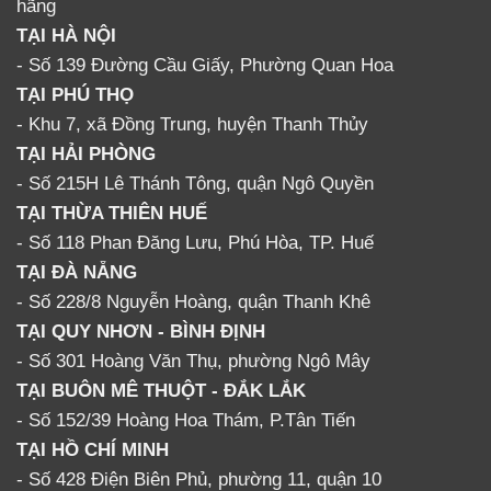
hãng
TẠI HÀ NỘI
- Số 139 Đường Cầu Giấy, Phường Quan Hoa
TẠI PHÚ THỌ
- Khu 7, xã Đồng Trung, huyện Thanh Thủy
TẠI HẢI PHÒNG
- Số 215H Lê Thánh Tông, quận Ngô Quyền
TẠI THỪA THIÊN HUẾ
- Số 118 Phan Đăng Lưu, Phú Hòa, TP. Huế
TẠI ĐÀ NẴNG
- Số 228/8 Nguyễn Hoàng, quận Thanh Khê
TẠI QUY NHƠN - BÌNH ĐỊNH
- Số 301 Hoàng Văn Thụ, phường Ngô Mây
TẠI BUÔN MÊ THUỘT - ĐẮK LẮK
- Số 152/39 Hoàng Hoa Thám, P.Tân Tiến
TẠI HỒ CHÍ MINH
- Số 428 Điện Biên Phủ, phường 11, quận 10