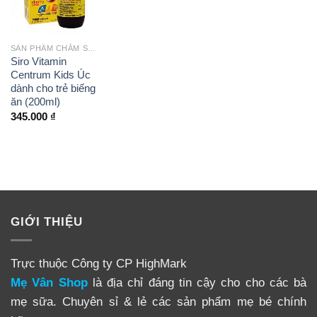
SẢN PHẨM CHĂM SÓC BÉ
Siro Vitamin
Centrum Kids Úc
dành cho trẻ biếng
ăn (200ml)
345.000
₫
GIỚI THIỆU
Trực thuộc Công ty CP HighMark
Mẹ Vân Shop
là địa chỉ đáng tin cậy cho cho các bà
mẹ sữa. Chuyên sỉ & lẻ các sản phẩm mẹ bé chính