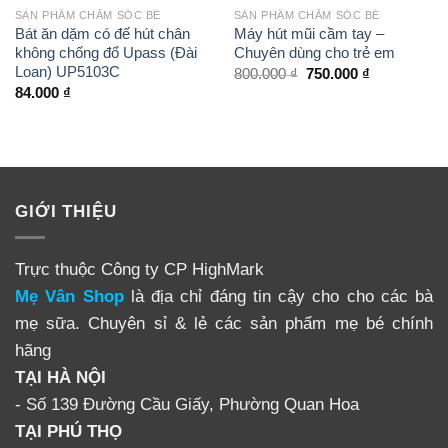
sang màu đậm hơn, màu cánh dán nhưng chất lượng
SẢN PHẨM CHĂM SÓC BÉ
SẢN PHẨM CHĂM SÓC BÉ
vẫn đảm bảo như ban đầu.
Bát ăn dặm có đế hút chân
Máy hút mũi cầm tay –
không chống đổ Upass (Đài
Chuyên dùng cho trẻ em
Loan) UP5103C
800.000
₫
750.000
₫
– Tránh tầm tay của trẻ em
84.000
₫
Sản phẩm không phải là thuốc, không có tác dụng thay
thế thuốc chữa bệnh.
Comments
GIỚI THIỆU
Lời nhắn
Trực thuộc Công ty CP HighMark
Mẹ Vân Shop
là địa chỉ đáng tin cậy cho cho các bà
mẹ sữa. Chuyên sỉ & lẻ các sản phẩm mẹ bé chính
hãng
TẠI HÀ NỘI
- Số 139 Đường Cầu Giấy, Phường Quan Hoa
TẠI PHÚ THỌ