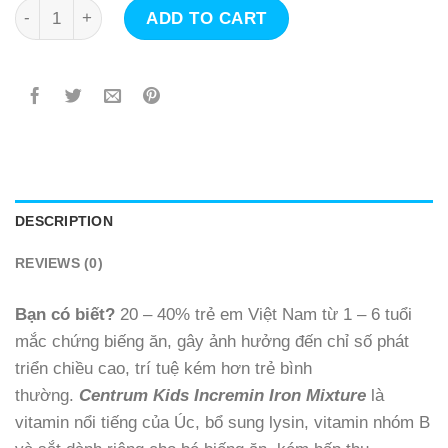
Siro Vitamin Centrum Kids Úc dành cho trẻ biếng ăn (200
ADD TO CART
DESCRIPTION
REVIEWS (0)
Bạn có biết?
20 – 40% trẻ em Việt Nam từ 1 – 6 tuổi
mắc chứng biếng ăn, gây ảnh hưởng đến chỉ số phát
triển chiều cao, trí tuệ kém hơn trẻ bình
thường.
Centrum Kids Incremin Iron Mixture
là
vitamin nổi tiếng của Úc, bổ sung lysin, vitamin nhóm B