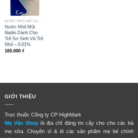
NƯỚC NHỎ MŨI ILIADIN
Nước Nhỏ Mũi
Iliadin Dành Cho
Trẻ Sơ Sinh Và Trẻ
Nhỏ – 0.01%
165.000
₫
GIỚI THIỆU
Trực thuộc Công ty CP HighMark
Mẹ Vân Shop
là địa chỉ đáng tin cậy cho cho các bà
mẹ sữa. Chuyên sỉ & lẻ các sản phẩm mẹ bé chính