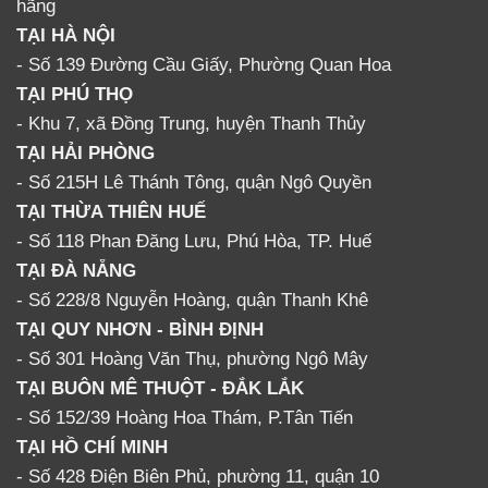
hãng
TẠI HÀ NỘI
- Số 139 Đường Cầu Giấy, Phường Quan Hoa
TẠI PHÚ THỌ
- Khu 7, xã Đồng Trung, huyện Thanh Thủy
TẠI HẢI PHÒNG
- Số 215H Lê Thánh Tông, quận Ngô Quyền
TẠI THỪA THIÊN HUẾ
- Số 118 Phan Đăng Lưu, Phú Hòa, TP. Huế
TẠI ĐÀ NẴNG
- Số 228/8 Nguyễn Hoàng, quận Thanh Khê
TẠI QUY NHƠN - BÌNH ĐỊNH
- Số 301 Hoàng Văn Thụ, phường Ngô Mây
TẠI BUÔN MÊ THUỘT - ĐẮK LẮK
- Số 152/39 Hoàng Hoa Thám, P.Tân Tiến
TẠI HỒ CHÍ MINH
- Số 428 Điện Biên Phủ, phường 11, quận 10