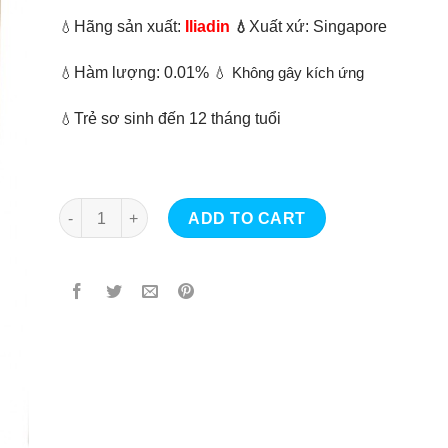
Hãng sản xuất:
Iliadin
Xuất xứ: Singapore
💧
💧
Hàm lượng: 0.01%
💧
💧 Không gây kích ứng
Trẻ sơ sinh đến 12 tháng tuổi
💧
Nước Nhỏ Mũi Iliadin Dành Cho Trẻ Sơ Sinh Và Trẻ Nhỏ 
ADD TO CART