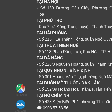
TẠI HÀ NỘI
✪ Thông tin đặt mua
- Số 139 Đường Cầu Giấy, Phường 
Hoa
Để đặt mua Nước nhỏ mũi Iliadin
TẠI PHÚ THỌ
- Khu 7, xã Đồng Trung, huyện Thanh Thủ
Liên hệ đến SĐT: 0903 57 53 56
TẠI HẢI PHÒNG
Địa chỉ: 228/8 Nguyễn Hoàng , Đà Nẵn
- Số 215H Lê Thánh Tông, quận Ngô Quy
Điaj chỉ 2: 130 Lê Độ, Tp Đà Nẵng
TẠI THỪA THIÊN HUẾ
- Số 118 Phan Đăng Lưu, Phú Hòa, TP. H
Đối với các khách hàng ở cách xa
hệ thố
TẠI ĐÀ NẴNG
0903 57 53 56 để được tư vấn và đặt mua
- Số 228/8 Nguyễn Hoàng, quận Thanh K
TẠI QUY NHƠN - BÌNH ĐỊNH
Chúng tôi sẽ chuyển cao chè vằng cho Qu
- Số 301 Hoàng Văn Thụ, phường Ngô M
tiền mua sản phẩm lại cho nhân viên bưu 
TẠI BUÔN MÊ THUỘT - ĐẮK LẮK
- Số 152/39 Hoàng Hoa Thám, P.Tân Tiến
TẠI HỒ CHÍ MINH
Tìm đường
- Số 428 Điện Biên Phủ, phường 11, quận
☎
0903 57 53 56
Chat Zalo