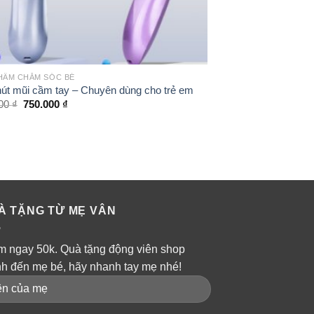
+
HẨM CHĂM SÓC BÉ
SẢN PHẨM CHĂM SÓC 
Bộ 2 thìa ăn dặm s
út mũi cầm tay – Chuyên dùng cho trẻ em
UP3007
000
₫
750.000
₫
69.000
₫
À TẶNG TỪ MẸ VÂN
m ngay 50k. Quà tặng động viên shop
nh đến mẹ bé, hãy nhanh tay mẹ nhé!