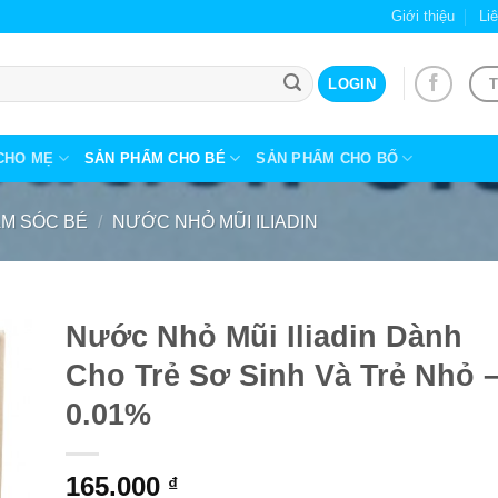
Giới thiệu
Li
T
LOGIN
CHO MẸ
SẢN PHẨM CHO BÉ
SẢN PHẨM CHO BỐ
M SÓC BÉ
/
NƯỚC NHỎ MŨI ILIADIN
Nước Nhỏ Mũi Iliadin Dành
Cho Trẻ Sơ Sinh Và Trẻ Nhỏ 
0.01%
165.000
₫