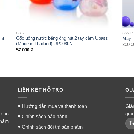
+
+
cảm với bất kỳ thành phần nào của sản phẩm
CỐC
SẢN P
Cốc uống nước bằng ống hút 2 tay cầm Upass
ml
Máy h
(Made in Thailand) UP0080N
800.
57.000
₫
nắp lọ nhỏ mũi Iliadin cẩn thận
LIÊN KẾT HỖ TRỢ
QU
ránh xa tầm tay trẻ em
♥
Hướng dẫn mua và thanh toán
Giả
au 6 tháng mở nắp
 cho
già
♥
Chính sách bảo hành
phẩm
àu xanh lá cây để mang lại hiệu quả tốt hơn
♥
Chính sách đổi trả sản phẩm