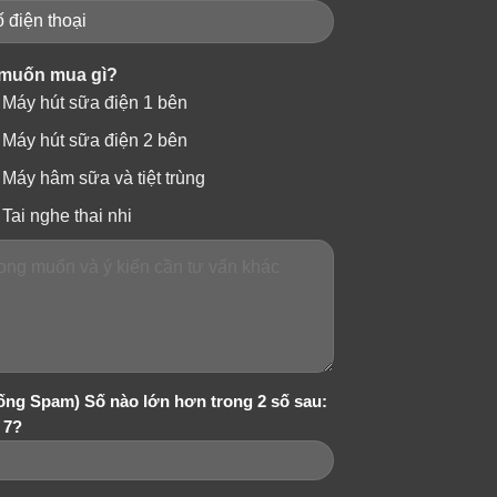
muốn mua gì?
Máy hút sữa điện 1 bên
Máy hút sữa điện 2 bên
Máy hâm sữa và tiệt trùng
Tai nghe thai nhi
c tuyến tại đây, hoặc liên hệ đến SĐT:
g tới tay cho Quý khách và Quý khách gởi
ống Spam) Số nào lớn hơn trong 2 số sau:
 7?