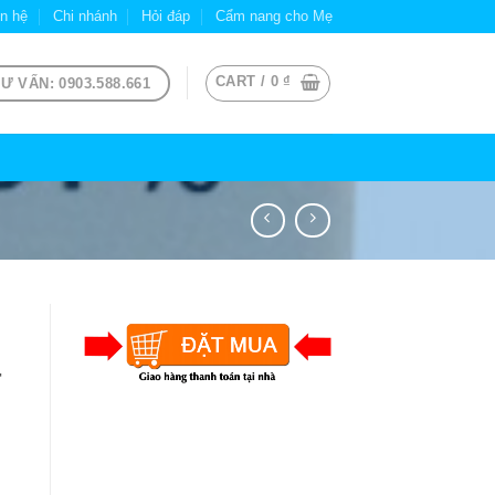
ên hệ
Chi nhánh
Hỏi đáp
Cẩm nang cho Mẹ
CART /
0
₫
Ư VẤN: 0903.588.661
–