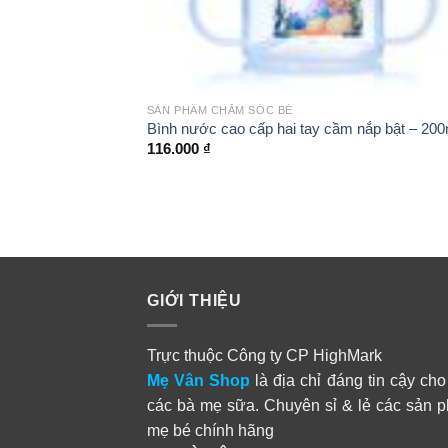
+
Chống chỉ định:
Người sử dụng quá mẫn 
SẢN PHẨM CHĂM SÓC BÉ
 mềm – 200ml
Bình nước cao cấp hai tay cầm nắp bật – 200
116.000
₫
! Lưu ý:
Sau khi dùng xong, nhớ đậy 
Để nơi khô ráo, thoáng mát
GIỚI THIỆU
Tránh nguồn nhiệt nóng và t
Trực thuộc Công ty CP HighMark
Không sử dụng sản phẩm s
Mẹ Vân Shop
là địa chỉ đáng tin cậy cho
các bà mẹ sữa. Chuyên sỉ & lẻ các sản 
Sử dụng kèm với siro Muhi m
mẹ bé chính hãng