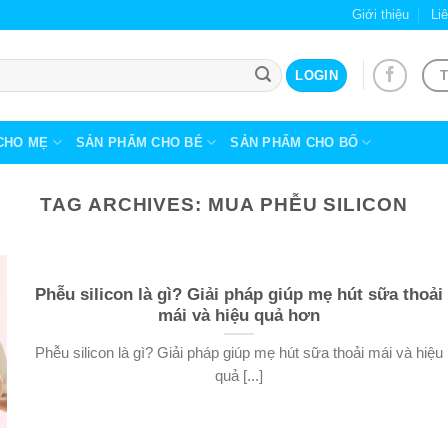
Giới thiệu
Li
T
LOGIN
CHO MẸ
SẢN PHẨM CHO BÉ
SẢN PHẨM CHO BỐ
TAG ARCHIVES:
MUA PHỄU SILICON
Phễu silicon là gì? Giải pháp giúp mẹ hút sữa thoải
mái và hiệu quả hơn
Phễu silicon là gì? Giải pháp giúp mẹ hút sữa thoải mái và hiệu
quả [...]