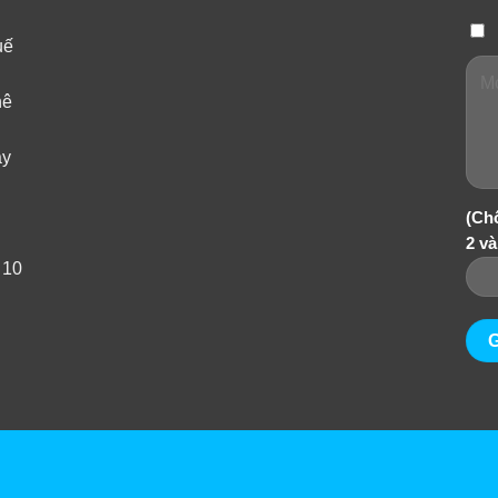
uế
hê
ây
(Ch
2 và
 10