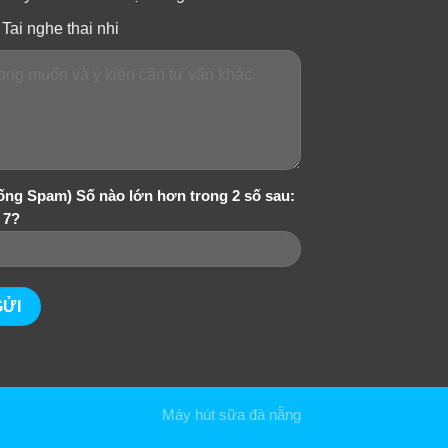
Tai nghe thai nhi
ống Spam) Số nào lớn hơn trong 2 số sau:
 7?
Máy hút sữa đà nẵng