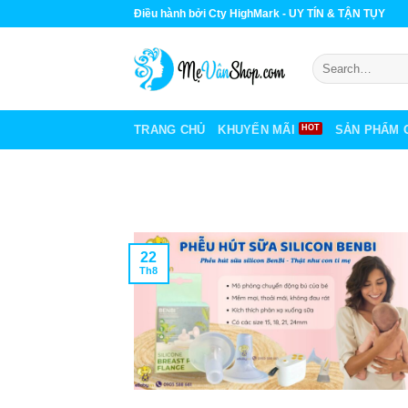
Skip
Điều hành bởi Cty HighMark - UY TÍN & TẬN TỤY
to
content
Search
for:
TRANG CHỦ
KHUYẾN MÃI
SẢN PHẨM 
22
Th8