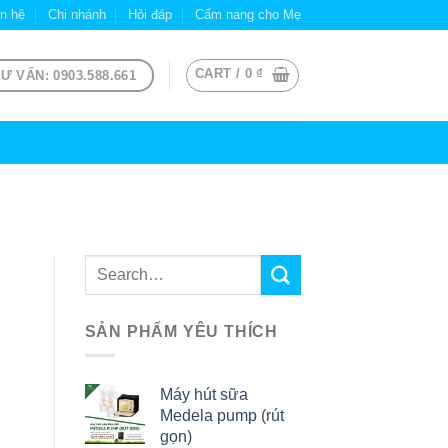
ên hệ
Chi nhánh
Hỏi đáp
Cẩm nang cho Mẹ
CART /
0
₫
Ư VẤN: 0903.588.661
SẢN PHẨM YÊU THÍCH
Máy hút sữa
Medela pump (rút
gọn)