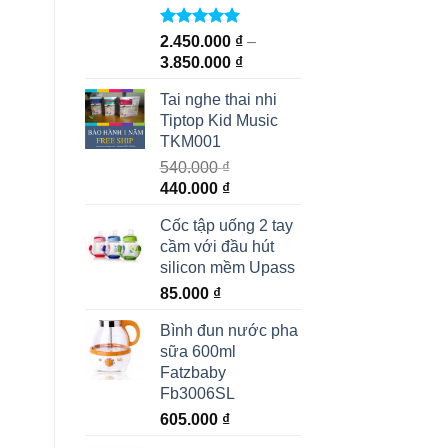
Rated
5.00
2.450.000
₫
–
out of 5
3.850.000
₫
Tai nghe thai nhi
Tiptop Kid Music
TKM001
540.000
₫
440.000
₫
Cốc tập uống 2 tay
cầm với đầu hút
silicon mềm Upass
85.000
₫
Bình đun nước pha
sữa 600ml
Fatzbaby
Fb3006SL
605.000
₫