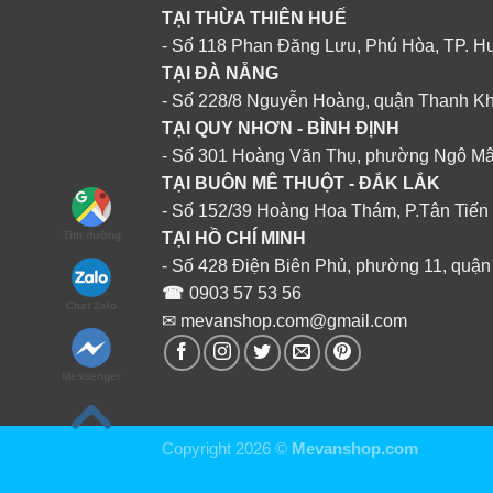
TẠI THỪA THIÊN HUẾ
- Số 118 Phan Đăng Lưu, Phú Hòa, TP. H
TẠI ĐÀ NẴNG
- Số 228/8 Nguyễn Hoàng, quận Thanh K
TẠI QUY NHƠN - BÌNH ĐỊNH
- Số 301 Hoàng Văn Thụ, phường Ngô M
TẠI BUÔN MÊ THUỘT - ĐẮK LẮK
- Số 152/39 Hoàng Hoa Thám, P.Tân Tiến
TẠI HỒ CHÍ MINH
Tìm đường
- Số 428 Điện Biên Phủ, phường 11, quận
☎
0903 57 53 56
Chat Zalo
✉ mevanshop.com@gmail.com
Messenger
Copyright 2026 ©
Mevanshop.com