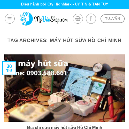
Skip
Điều hành bởi Cty HighMark - UY TÍN & TẬN TỤY
to
content
TƯ..VẤN
TAG ARCHIVES:
MÁY HÚT SỮA HỒ CHÍ MINH
30
Th5
Địa chỉ sửa máy hút sữa Hồ Chí Minh