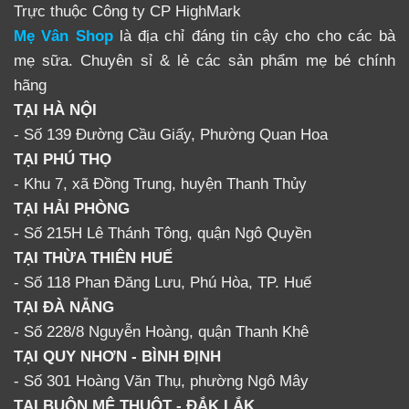
Trực thuộc Công ty CP HighMark
Mẹ Vân Shop
là địa chỉ đáng tin cậy cho cho các bà
mẹ sữa. Chuyên sỉ & lẻ các sản phẩm mẹ bé chính
hãng
TẠI HÀ NỘI
- Số 139 Đường Cầu Giấy, Phường Quan Hoa
TẠI PHÚ THỌ
- Khu 7, xã Đồng Trung, huyện Thanh Thủy
TẠI HẢI PHÒNG
- Số 215H Lê Thánh Tông, quận Ngô Quyền
TẠI THỪA THIÊN HUẾ
- Số 118 Phan Đăng Lưu, Phú Hòa, TP. Huế
TẠI ĐÀ NẴNG
- Số 228/8 Nguyễn Hoàng, quận Thanh Khê
TẠI QUY NHƠN - BÌNH ĐỊNH
- Số 301 Hoàng Văn Thụ, phường Ngô Mây
TẠI BUÔN MÊ THUỘT - ĐẮK LẮK