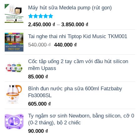
Máy hút sữa Medela pump (rút gọn)
Rated
5.00
2.450.000
₫
–
3.850.000
₫
out of 5
Tai nghe thai nhi Tiptop Kid Music TKM001
540.000
₫
440.000
₫
Cốc tập uống 2 tay cầm với đầu hút silicon
mềm Upass
85.000
₫
Bình đun nước pha sữa 600ml Fatzbaby
Fb3006SL
605.000
₫
Ty ngậm sơ sinh Newborn, bằng silicon, cỡ 0
(0-2 tháng), bộ 2 chiếc
90.000
₫