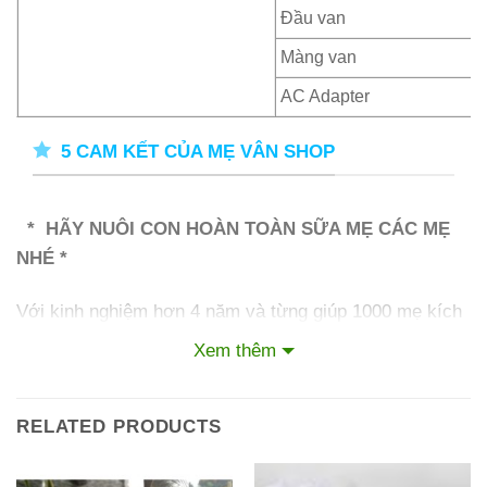
Đầu van
Màng van
AC Adapter
5 CAM KẾT CỦA MẸ VÂN SHOP
* HÃY NUÔI CON HOÀN TOÀN SỮA MẸ CÁC MẸ
NHÉ *
Với kinh nghiệm hơn 4 năm và từng giúp 1000 mẹ kích
sữa thành công. Mẹ Vân sẽ giúp các mẹ 24/7 nên các
Xem thêm
mẹ yên tâm nhé!
RELATED PRODUCTS