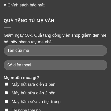
Địa chỉ: 110-19, Gajangsaneopseobuk-ro, Osan-
♥
Chính sách bảo mật
si, Gyeonggi-do, 18102, KOREA
TEL: +82-70-8798-5577
QUÀ TẶNG TỪ MẸ VÂN
FAX: +82-31-372-6782
Sản phẩm hiện có bán trên toàn quốc – Mẹ
Giảm ngay 50k. Quà tặng động viên shop giành đến mẹ
bé, hãy nhanh tay mẹ nhé!
Vân Shop 0903575356
Miền Bắc:
Hà Nội, Hải Phòng, Bắc Ninh, Phú Thọ, Thái
Bình, Quảng Ninh, Điện Biên, Hòa Bình, Lào Cai, Bắc
Giang, Lai Châu, Cao Bằng, Hà Giang, Hà Nam, Hải
Dương, Hưng Yên, Lạng Sơn, Vĩnh Phúc, Tuyên
Mẹ muốn mua gì?
Quang, Yên Bái, Bắc Kạn, Nam Định
Máy hút sữa điện 1 bên
Miền Trung – Tây Nguyên:
Đà Nẵng, Quảng Nam,
Máy hút sữa điện 2 bên
Quảng Ngãi, Bình Định, Thanh Hóa, Hà Tĩnh, Nghệ An,
Máy hâm sữa và tiệt trùng
Quảng Bình, Quảng Trị, Huế, Gia Lai, Đắc Lắc, Kon
Tai nghe thai nhi