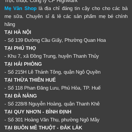
Trực thuộc Công ty CP HighMark
BPA.
Mẹ Vân Shop
là địa chỉ đáng tin cậy cho cho các bà
mẹ sữa. Chuyên sỉ & lẻ các sản phẩm mẹ bé chính
– Chế độ hút sữa mô phỏng như việc cho trẻ bú (chu kỳ
hãng
hút: hút – nhả – nghỉ). Hút sữa rất tự nhiên và đều đặn.
TẠI HÀ NỘI
– Động cơ hút nhẹ nhàng, êm ái. Có thể điều chỉnh
- Số 139 Đường Cầu Giấy, Phường Quan Hoa
được áp lực hút với 7 mức độ hút sữa.
TẠI PHÚ THỌ
- Khu 7, xã Đồng Trung, huyện Thanh Thủy
– Thiết kế kiểu dáng trang nhã trọng lượn gọn nhẹ
TẠI HẢI PHÒNG
(0,4kg), dễ mang khi chuyển.
- Số 215H Lê Thánh Tông, quận Ngô Quyền
TẠI THỪA THIÊN HUẾ
– Giải quyết các vấn đề về sữa như căng tức sữa, tắc
- Số 118 Phan Đăng Lưu, Phú Hòa, TP. Huế
tia sữa, …
TẠI ĐÀ NẴNG
- Số 228/8 Nguyễn Hoàng, quận Thanh Khê
– Được trang bị màn hình điện tử LED, có thể dễ dàng
TẠI QUY NHƠN - BÌNH ĐỊNH
hút sữa trong đêm.
- Số 301 Hoàng Văn Thụ, phường Ngô Mây
TẠI BUÔN MÊ THUỘT - ĐẮK LẮK
– Vừa có thể sử dụng bằng điện hoặc bằng pin rất tiện