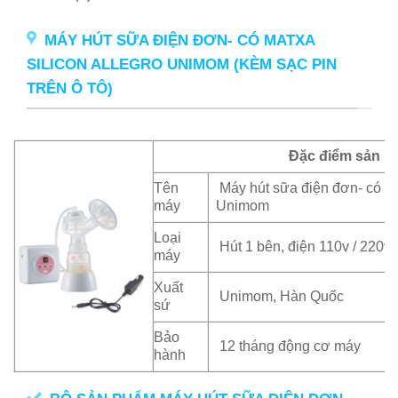
MÁY HÚT SỮA ĐIỆN ĐƠN- CÓ MATXA
SILICON ALLEGRO UNIMOM (KÈM SẠC PIN
TRÊN Ô TÔ)
Đặc điểm sản 
Tên
Máy hút sữa điện đơn- có mat
máy
Unimom
Loại
Hút 1 bên, điện 110v / 220v, 
máy
Xuất
Unimom, Hàn Quốc
sứ
Bảo
12 tháng động cơ máy
hành