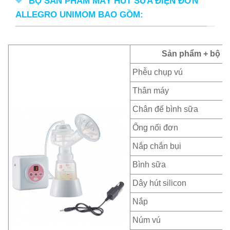
BỘ SẢN PHẨM MÁY HÚT SỮA ĐIỆN ĐƠN
ALLEGRO UNIMOM BAO GỒM:
Sản phẩm + bộ ph
Phễu chụp vú
Thân máy
Chân đế bình sữa
Ống nối đơn
Nắp chắn bụi
Bình sữa
Dây hút silicon
Nắp
Núm vú