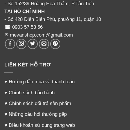
- Số 152/39 Hoàng Hoa Thám, P.Tân Tiến
lợi.
TẠI HỒ CHÍ MINH
- Số 428 Điện Biên Phủ, phường 11, quận 10
– Có thể chuyển đổi thành máy hút tay nếu khi mua
☎
0903 57 53 56
thêm tay cầm
✉ mevanshop.com@gmail.com
– Thiết kế cải tiến, đầu hút chân không bố trí cao hơn
miệng phễu chụp. Có hệ thống ngăn cách sữa mẹ và
không khí hút vào motor nhằm giữ vệ sinh cho sữa mẹ
LIÊN KẾT HỖ TRỢ
đồng thời ngăn sữa mẹ lọt vào máy gây cháy motor.
– Đáp ứng các tiêu chuẩn quốc tế: Tiêu chuẩn ISO
♥
Hướng dẫn mua và thanh toán
9001:2000 và ISO 13485:2003, Tiêu chuẩn Châu Âu CE
♥
Chính sách bảo hành
(European Conformance), Tiêu chuẩn chất lượng an
♥
Chính sách đổi trả sản phẩm
toàn của Mỹ UL (Underwriters Laboratories)
♥
Những câu hỏi thường gặp
Unimom
Co.
♥
Điều khoản sử dụng trang web