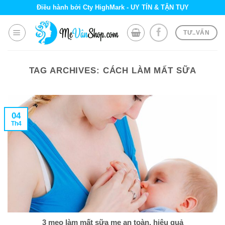
Skip
Điều hành bởi Cty HighMark - UY TÍN & TẬN TỤY
to
content
TƯ..VẤN
TAG ARCHIVES:
CÁCH LÀM MẤT SỮA
04
Th4
3 mẹo làm mất sữa mẹ an toàn, hiệu quả