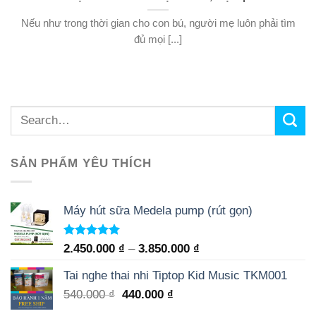
Nếu như trong thời gian cho con bú, người mẹ luôn phải tìm
đủ mọi [...]
SẢN PHẨM YÊU THÍCH
Máy hút sữa Medela pump (rút gọn)
Rated
5.00
2.450.000
₫
–
3.850.000
₫
out of 5
Tai nghe thai nhi Tiptop Kid Music TKM001
540.000
₫
440.000
₫