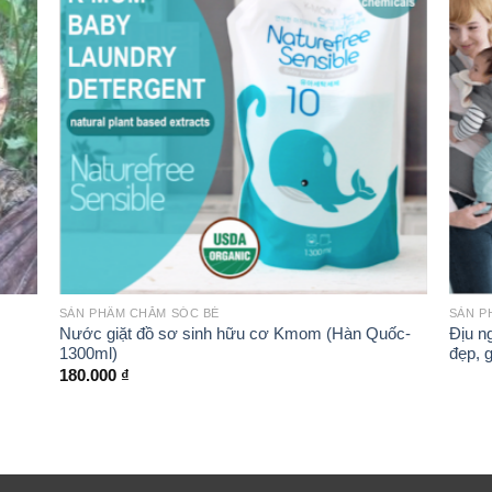
theo sở thích
7 muỗng gạt sữa có trong hộp sữa pha với 180ml nước ấm ở 4
 cấp đủ dinh dưỡng cần thiết
nh ánh sáng mặt trời trực tiếp.
+
+
SẢN PHẨM CHĂM SÓC BÉ
SẢN P
Nước giặt đồ sơ sinh hữu cơ Kmom (Hàn Quốc-
Địu n
1300ml)
đẹp, g
180.000
₫