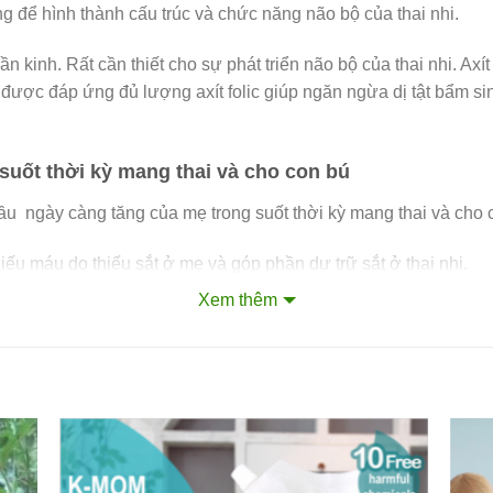
ng để hình thành cấu trúc và chức năng não bộ của thai nhi.
n kinh. Rất cần thiết cho sự phát triển não bộ của thai nhi. Axít
 được đáp ứng đủ lượng axít folic giúp ngăn ngừa dị tật bẩm si
suốt thời kỳ mang thai và cho con bú
u ngày càng tăng của mẹ trong suốt thời kỳ mang thai và cho 
ếu máu do thiếu sắt ở mẹ và góp phần dự trữ sắt ở thai nhi.
Xem thêm
ng cao của người mẹ để hoàn thiện cấu trúc xương, mầm răng 
nh. Cung cấp đầy đủ các Vitamin và khoáng chất để đáp ứng nhu 
ẹ, mới lạ và rất dễ uống