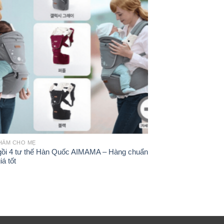
0ºC
+
HẨM CHO MẸ
SẢN PHẨM CHO MẸ
gồi 4 tư thế Hàn Quốc AIMAMA – Hàng chuẩn
Dầu gừng massage
iá tốt
180.000
₫