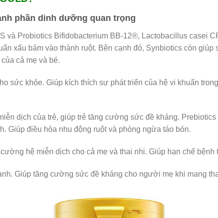
ành phần dinh dưỡng quan trọng
FOS và Probiotics Bifidobacterium BB-12®, Lactobacillus case
ẩn xấu bám vào thành ruột. Bên cạnh đó, Synbiotics còn giúp sả
 của cả mẹ và bé.
h cho sức khỏe. Giúp kích thích sự phát triển của hệ vi khuẩn tr
miễn dịch của trẻ, giúp trẻ tăng cường sức đề kháng. Prebiotics 
h. Giúp điều hòa nhu động ruột và phòng ngừa táo bón.
g cường hệ miễn dịch cho cả mẹ và thai nhi. Giúp hạn chế bệnh tậ
ạnh. Giúp tăng cường sức đề kháng cho người mẹ khi mang tha