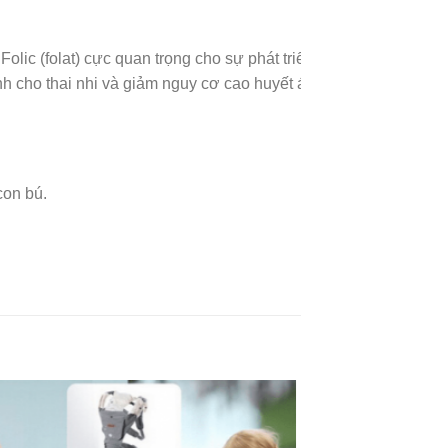
 Folic (folat) cực quan trọng cho sự phát triển
nh cho thai nhi và giảm nguy cơ cao huyết áp
con bú.
của thai nhi. Ngăn ngừa loãng xương ở mẹ
cầu dinh dưỡng của mẹ và sự phát triển của