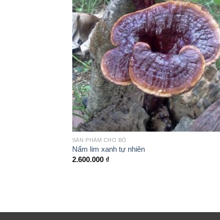
– Có tới 2 vị là
Vani
và
Cam
để mẹ lựa chọn 
Hướng dẫn pha sữa
Để có 1 ly sữa FrisoMum Gold, mẹ dùng 
Mẹ nên uống 2-3 ly sữa mỗi ngày để cung
Bảo quản sữa nơi khô ráo, thoáng mát, trá
Comments
+
Lời nhắn
SẢN PHẨM CHO BỐ
HA (Bổ sung
Nấm lim xanh tự nhiên
u sinh & cho con
2.600.000
₫