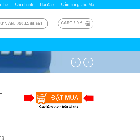
ên hệ
Chi nhánh
Hỏi đáp
Cẩm nang cho Mẹ
CART /
0
₫
Ư VẤN: 0903.588.661
r
ng