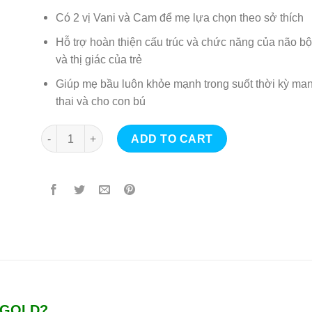
Có 2 vị Vani và Cam để mẹ lựa chọn theo sở thích
Hỗ trợ hoàn thiện cấu trúc và chức năng của não bộ
và thị giác của trẻ
Giúp mẹ bầu luôn khỏe mạnh trong suốt thời kỳ ma
thai và cho con bú
Sữa bột FrisoMum Gold 400gr (vị vani) quantity
ADD TO CART
 GOLD?