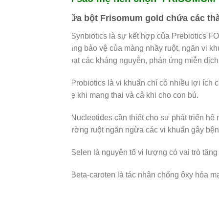
Sữa bột Frisomum gold chứa các th
– Synbiotics là sự kết hợp của Prebiotics 
năng bảo vệ của màng nhầy ruột, ngăn vi khu
hoạt các kháng nguyên, phản ứng miễn dịch
– Probiotics là vi khuẩn chí có nhiều lợi íc
mẹ khi mang thai và cả khi cho con bú.
– Nucleotides cần thiết cho sự phát triển hệ 
đường ruột ngăn ngừa các vi khuẩn gây bện
– Selen là nguyên tố vi lượng có vai trò tăn
– Beta-caroten là tác nhân chống ôxy hóa m