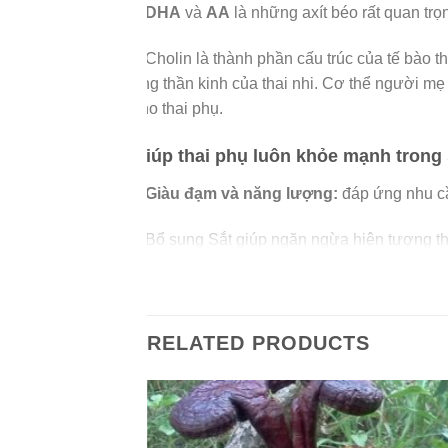
–
DHA
và
AA
là những axít béo rất quan trọ
– Cholin là thành phần cấu trúc của tế bào thầ
ống thần kinh của thai nhi. Cơ thể người mẹ
cho thai phụ.
Giúp thai phụ luôn khỏe mạnh trong 
–
Giàu đạm và năng lượng:
đáp ứng nhu cầ
– Bổ sung Sắt giúp ngăn ngừa hiện tượng thi
– Giàu Canxi, Phốt pho đáp ứng nhu cầu tă
sau này, đặc biệt khi có tuổi và sau khi si
thai nhi.
RELATED PRODUCTS
Dễ uống
–
Sữa bột FrisoMum Gold
có hương thơm nh