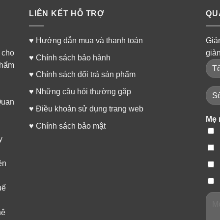
LIÊN KẾT HỖ TRỢ
QU
♥
Hướng dẫn mua và thanh toán
Giả
 cho
già
♥
Chính sách bảo hành
phẩm
♥
Chính sách đổi trả sản phẩm
♥
Những câu hỏi thường gặp
Quan
♥
Điều khoản sử dụng trang web
Mẹ 
♥
Chính sách bảo mật
y
ền
uế
hê