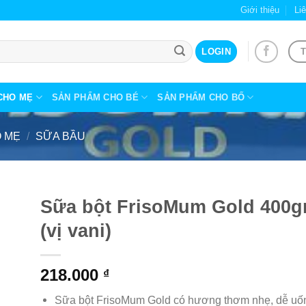
Giới thiệu
Li
T
LOGIN
CHO MẸ
SẢN PHẨM CHO BÉ
SẢN PHẨM CHO BỐ
 MẸ
/
SỮA BẦU
Sữa bột FrisoMum Gold 400g
(vị vani)
218.000
₫
Sữa bột FrisoMum Gold có hương thơm nhẹ, dễ uố