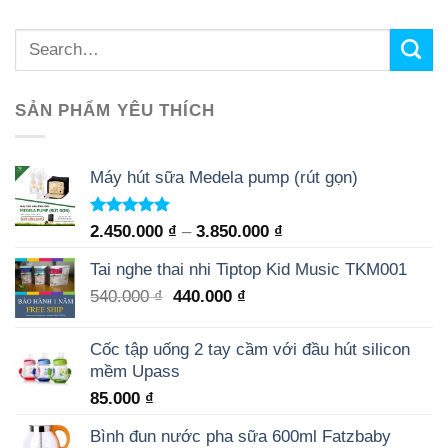
SẢN PHẨM YÊU THÍCH
Máy hút sữa Medela pump (rút gọn)
Rated
5.00
2.450.000
₫
–
3.850.000
₫
out of 5
Tai nghe thai nhi Tiptop Kid Music TKM001
540.000
₫
440.000
₫
Cốc tập uống 2 tay cầm với đầu hút silicon
mềm Upass
85.000
₫
Bình đun nước pha sữa 600ml Fatzbaby