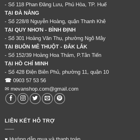
- Số 118 Phan Đăng Lưu, Phú Hòa, TP. Huế
TẠI ĐÀ NẴNG
- Số 228/8 Nguyễn Hoàng, quận Thanh Khê
TẠI QUY NHƠN - BÌNH ĐỊNH
- Số 301 Hoàng Văn Thụ, phường Ngô Mây
TẠI BUÔN MÊ THUỘT - ĐẮK LẮK
- Số 152/39 Hoàng Hoa Thám, P.Tân Tiến
TẠI HỒ CHÍ MINH
- Số 428 Điện Biên Phủ, phường 11, quận 10
☎
0903 57 53 56
✉ mevanshop.com@gmail.com
LIÊN KẾT HỖ TRỢ
♥
Hướng dẫn mua và thanh toán