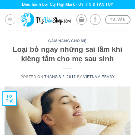
Skip
Điều hành bởi Cty HighMark - UY TÍN & TẬN TỤY
to
content
TƯ..VẤN
CẨM NANG CHO MẸ
Loại bỏ ngay những sai lầm khi
kiêng tắm cho mẹ sau sinh
POSTED ON
THÁNG 8 2, 2017
BY
VIETNAM EBABY
02
Th8