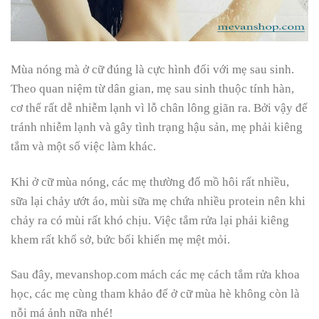
Mùa nóng mà ở cữ đúng là cực hình đối với mẹ sau sinh.
Theo quan niệm từ dân gian, mẹ sau sinh thuộc tính hàn,
cơ thể rất dễ nhiễm lạnh vì lỗ chân lông giãn ra. Bởi vậy để
tránh nhiễm lạnh và gây tình trạng hậu sản, mẹ phải kiêng
tắm và một số việc làm khác.
Khi ở cữ mùa nóng, các mẹ thường đổ mồ hôi rất nhiều,
sữa lại chảy ướt áo, mùi sữa mẹ chứa nhiều protein nên khi
chảy ra có mùi rất khó chịu. Việc tắm rửa lại phải kiêng
khem rất khổ sở, bức bối khiến mẹ mệt mỏi.
Sau đây, mevanshop.com mách các mẹ cách tắm rửa khoa
học, các mẹ cùng tham khảo để ở cữ mùa hè không còn là
nỗi má ảnh nữa nhé!