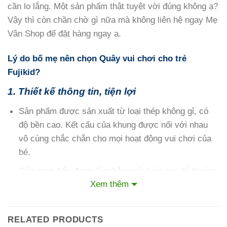
cần lo lắng. Một sản phẩm thật tuyệt vời đúng không ạ?
Vậy thì còn chần chờ gì nữa mà không liên hệ ngay Mẹ
Vân Shop để đặt hàng ngay ạ.
Lý do bố mẹ nên chọn Quây vui chơi cho trẻ
Fujikid?
1. Thiết kế thông tin, tiện lợi
Sản phẩm được sản xuất từ loại thép không gỉ, có
độ bền cao. Kết cấu của khung được nối với nhau
vô cùng chắc chắn cho mọi hoạt động vui chơi của
bé.
Các cạnh bên được làm bằng vải lưới cực kì thoáng
Xem thêm
mát, chắc chắn. Vừa đảm bảo bé an toàn vui chơi
khi ở trong quây vừa giúp bố mẹ quan sát kĩ càng bé
dễ hơn.
RELATED PRODUCTS