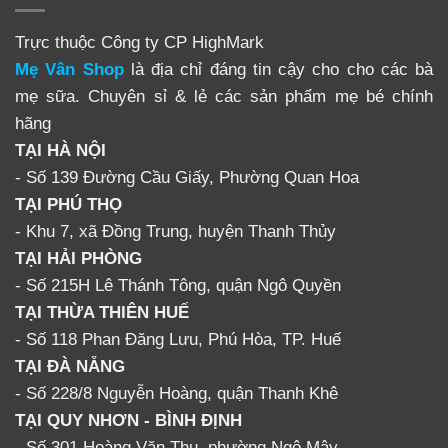
Trực thuộc Công ty CP HighMark
3. Bé vui chơi thoải mái, vui vẻ, hoạt bát hơn
Mẹ Vân Shop
là địa chỉ đáng tin cậy cho cho các bà
Độ rộng của quây giúp bé vui chơi thoải mái hơn,
mẹ sữa. Chuyên sỉ & lẻ các sản phẩm mẹ bé chính
không hạn chế không gian
hãng
Bé hiếu động và kích thích được sự nhanh nhẹn của
TẠI HÀ NỘI
con khi chơi trong quây Fujikid
- Số 139 Đường Cầu Giấy, Phường Quan Hoa
TẠI PHÚ THỌ
Bố mẹ cũng có thể vào quây vui chơi cùng con, giúp
- Khu 7, xã Đồng Trung, huyện Thanh Thủy
gái đình có những phút gây thư giãn tuyệt vời
TẠI HẢI PHÒNG
Vui chơi thoải mái kích thích bé giải phóng nhiều
- Số 215H Lê Thánh Tông, quận Ngô Quyền
năng lượng, ăn ngon hơn, ngủ ngoan hơn.
TẠI THỪA THIÊN HUẾ
- Số 118 Phan Đăng Lưu, Phú Hòa, TP. Huế
👉 Mua hàng ngay:
TẠI ĐÀ NẴNG
🏡 TẠI ĐÀ NẴNG
- Số 228/8 Nguyễn Hoàng, quận Thanh Khê
TẠI QUY NHƠN - BÌNH ĐỊNH
–
Số 228/8 Nguyễn Hoàng
- Số 301 Hoàng Văn Thụ, phường Ngô Mây