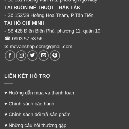
TẠI BUÔN MÊ THUỘT - ĐẮK LẮK
– Số 130 Lê Độ
- Số 152/39 Hoàng Hoa Thám, P.Tân Tiến
TẠI HỒ CHÍ MINH
🏡 TẠI HỒ CHÍ MINH
- Số 428 Điện Biên Phủ, phường 11, quận 10
☎
0903 57 53 56
– Số 428 Điện Biên Phủ, F11. Q10
✉ mevanshop.com@gmail.com
☎
0903 57 53 56
✉ mevanshop.com@gmail.com
LIÊN KẾT HỖ TRỢ
Ship hàng toàn quốc! – Có dịch vụ ship cod!
♥
Hướng dẫn mua và thanh toán
Comments
♥
Chính sách bảo hành
♥
Chính sách đổi trả sản phẩm
Lời nhắn
♥
Những câu hỏi thường gặp