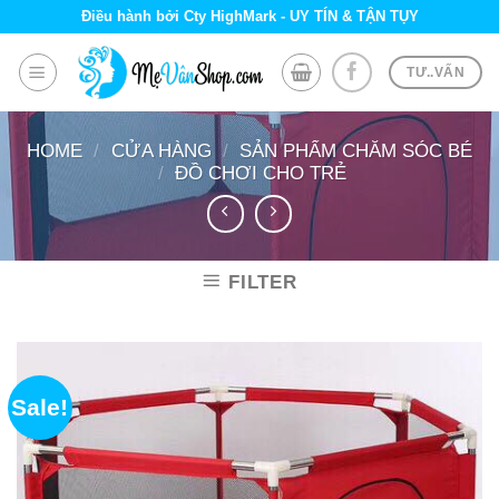
Skip
Điều hành bởi Cty HighMark - UY TÍN & TẬN TỤY
to
content
TƯ..VẤN
HOME
/
CỬA HÀNG
/
SẢN PHẨM CHĂM SÓC BÉ
/
ĐỒ CHƠI CHO TRẺ
FILTER
Sale!