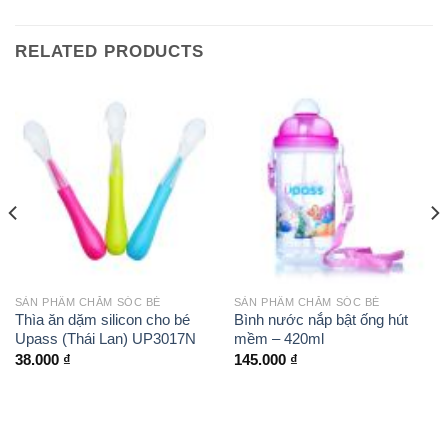
RELATED PRODUCTS
SẢN PHẨM CHĂM SÓC BÉ
SẢN PHẨM CHĂM SÓC BÉ
Thìa ăn dặm silicon cho bé
Bình nước nắp bật ống hút
Upass (Thái Lan) UP3017N
mềm – 420ml
38.000
₫
145.000
₫