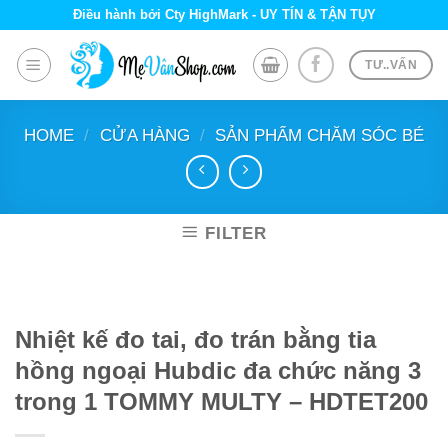
Skip
Điều hành bởi Cty HighMark - UY TÍN & TẬN TỤY
to
content
TƯ..VẤN
HOME
/
CỬA HÀNG
/
SẢN PHẨM CHĂM SÓC BÉ
FILTER
Nhiệt kế đo tai, đo trán bằng tia
hồng ngoại Hubdic đa chức năng 3
trong 1 TOMMY MULTY – HDTET200