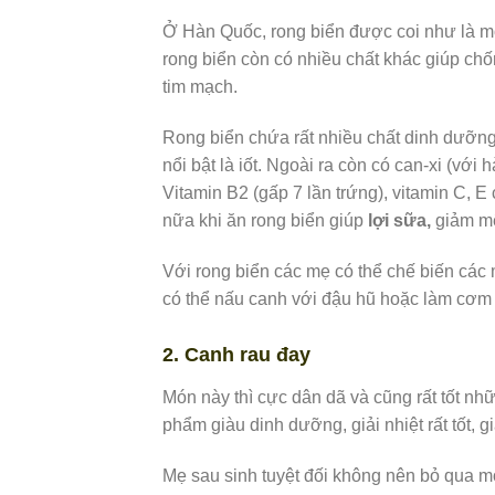
Ở Hàn Quốc, rong biển được coi như là một
rong biển còn có nhiều chất khác giúp chốn
tim mạch.
Rong biển chứa rất nhiều chất dinh dưỡng 
nổi bật là iốt. Ngoài ra còn có can-xi (với
Vitamin B2 (gấp 7 lần trứng), vitamin C, E
nữa khi ăn rong biển giúp
lợi sữa,
giảm mệ
Với rong biển các mẹ có thể chế biến các
có thể nấu canh với đậu hũ hoặc làm cơm 
2. Canh rau đay
Món này thì cực dân dã và cũng rất tốt nhữ
phẩm giàu dinh dưỡng, giải nhiệt rất tốt, 
Mẹ sau sinh tuyệt đối không nên bỏ qua 