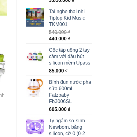
3.850.000
₫
Tai nghe thai nhi
Tiptop Kid Music
TKM001
540.000
₫
440.000
₫
Cốc tập uống 2 tay
cầm với đầu hút
silicon mềm Upass
85.000
₫
Bình đun nước pha
sữa 600ml
Fatzbaby
ành
Fb3006SL
g
605.000
₫
Ty ngậm sơ sinh
Newborn, bằng
silicon, cỡ 0 (0-2