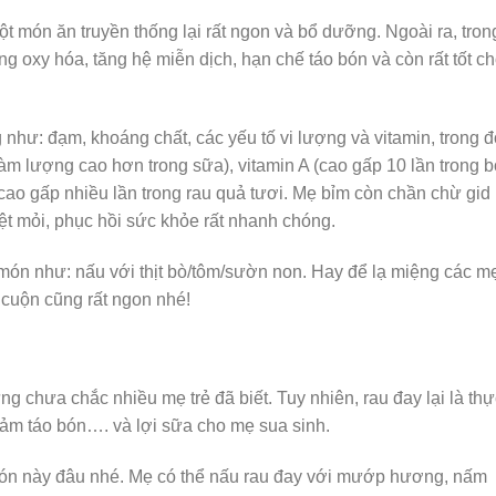
 món ăn truyền thống lại rất ngon và bổ dưỡng. Ngoài ra, tron
g oxy hóa, tăng hệ miễn dịch, hạn chế táo bón và còn rất tốt c
như: đạm, khoáng chất, các yếu tố vi lượng và vitamin, trong đ
 hàm lượng cao hơn trong sữa), vitamin A (cao gấp 10 lần trong b
 cao gấp nhiều lần trong rau quả tươi. Mẹ bỉm còn chần chừ gid
t mỏi, phục hồi sức khỏe rất
nhanh chóng.
 món như: nấu với thịt bò/tôm/sườn non. Hay để lạ miệng các m
cuộn cũng rất ngon nhé!
ng chưa chắc nhiều mẹ trẻ đã biết. Tuy nhiên, rau đay lại là thự
giảm táo bón…. và lợi sữa cho mẹ sua sinh.
món này đâu nhé. Mẹ có thể nấu rau đay với mướp hương, nấm