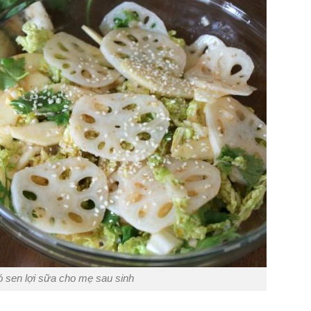
 sen lợi sữa cho mẹ sau sinh