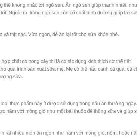
 thể không nhắc tới ngó sen. Ăn ngó sen giúp thanh nhiệt, nh
t tốt. Ngoài ra, trong ngó sen còn có chất dinh dưỡng giúp lợi sữ
 và thịt nạc. Vừa ngon, dễ ăn lại tốt cho sữa khỏe nhé.
hợp chất có trong cây thì là có tác dụng kích thích cơ thể tiết
 cho quá trình sản xuất sữa mẹ. Mẹ có thể nấu canh cá quả, cá 
 lượng sữa.
 loại thực phẩm này ít được sử dụng trong nấu ăn thường ngày.
được hầm với móng giò như một bài thuốc để thông sữa và giúp 
ành rất nhiều món ăn ngon như hầm với móng giò, nộm, hoặc nấ