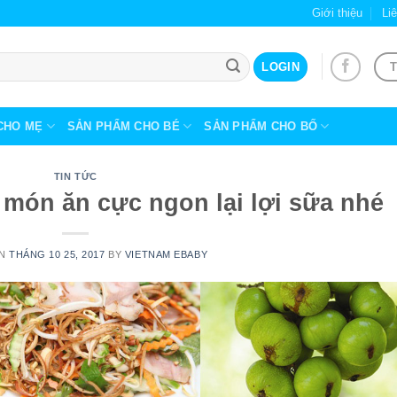
Giới thiệu
Li
T
LOGIN
CHO MẸ
SẢN PHẨM CHO BÉ
SẢN PHẨM CHO BỐ
TIN TỨC
 món ăn cực ngon lại lợi sữa nhé
ON
THÁNG 10 25, 2017
BY
VIETNAM EBABY