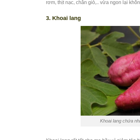
rơm, thịt nạc, chân giò,.. vừa ngon lại khô
3. Khoai lang
Khoai lang chứa nhi