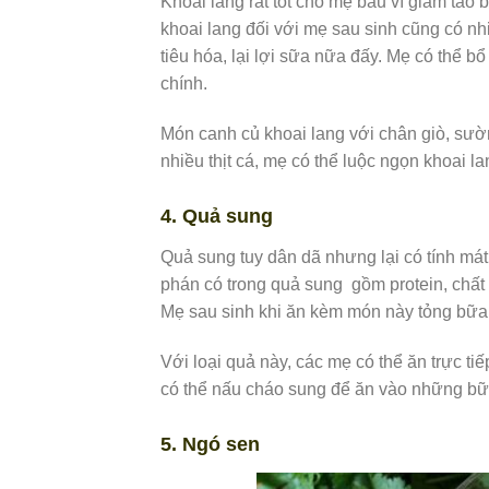
Khoai lang rất tốt cho mẹ bầu vì giảm táo 
khoai lang đối với mẹ sau sinh cũng có nh
tiêu hóa, lại lợi sữa nữa đấy. Mẹ có thể 
chính.
Món canh củ khoai lang với chân giò, sườ
nhiều thịt cá, mẹ có thể luộc ngọn khoai 
4. Quả sung
Quả sung tuy dân dã nhưng lại có tính mát g
phán có trong quả sung gồm protein, chất 
Mẹ sau sinh khi ăn kèm món này tỏng bữa c
Với loại quả này, các mẹ có thể ăn trực t
có thể nấu cháo sung để ăn vào những bữ
5. Ngó sen