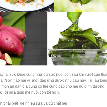
lấy lại sức khỏe cũng như đủ sức nuôi con sau khi vượt cạn th
hải “sơn hào hải vị” mới đáp ứng được nhu cầu này. Từ lâu tỏn
 món ăn dân giã cũng có thể cung cấp cho mẹ đủ dinh dưỡng.
ì lợi sữa giúp mẹ nuôi con tốt hơn.
h phải biết” để nhiều sữa và đủ chất nè!