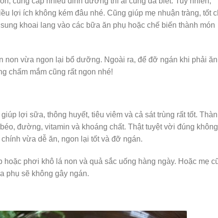
bón, cung cấp nhiều dinh dưỡng thì ai cũng đã biết. Tuy nhiên,
iều lợi ích không kém đâu nhé. Cũng giúp mẹ nhuận tràng, tốt 
bổ sung khoai lang vào các bữa ăn phụ hoặc chế biến thành món
n non vừa ngon lại bổ dưỡng. Ngoài ra, để đỡ ngán khi phải ăn
lang chấm mắm cũng rất ngon nhé!
iúp lợi sữa, thông huyết, tiêu viêm và cả sát trùng rất tốt. Thà
béo, đường, vitamin và khoáng chất. Thật tuyệt vời đúng không
hính vừa dễ ăn, ngon lại tốt và đỡ ngán.
iếp hoặc phơi khô lá non và quả sắc uống hàng ngày. Hoặc mẹ c
a phụ sẽ không gây ngán.