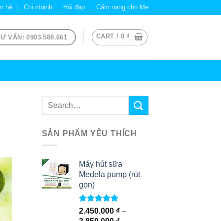
ên hệ
Chi nhánh
Hỏi đáp
Cẩm nang cho Mẹ
CART /
0
₫
Ư VẤN: 0903.588.661
SẢN PHẨM YÊU THÍCH
Máy hút sữa
Medela pump (rút
gọn)
Rated
5.00
2.450.000
₫
–
out of 5