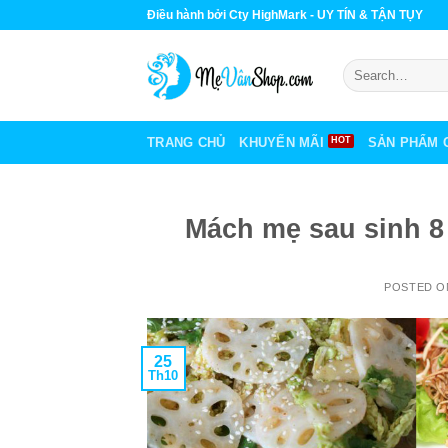
Skip
Điều hành bởi Cty HighMark - UY TÍN & TẬN TỤY
to
content
Search
for:
TRANG CHỦ
KHUYẾN MÃI
SẢN PHẨM 
Mách mẹ sau sinh 8
POSTED 
25
Th10