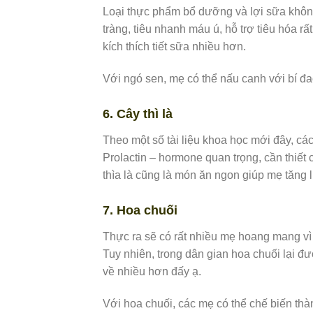
Loại thực phẩm bổ dưỡng và lợi sữa không
tràng, tiêu nhanh máu ú, hỗ trợ tiêu hóa rấ
kích thích tiết sữa nhiều hơn.
Với ngó sen, mẹ có thể nấu canh với bí đao
6. Cây thì là
Theo một số tài liệu khoa học mới đây, các 
Prolactin – hormone quan trọng, cần thiết
thìa là cũng là món ăn ngon giúp mẹ tăng
7. Hoa chuối
Thực ra sẽ có rất nhiều mẹ hoang mang vì
Tuy nhiên, trong dân gian hoa chuối lại 
về nhiều hơn đấy ạ.
Với hoa chuối, các mẹ có thể chế biến th