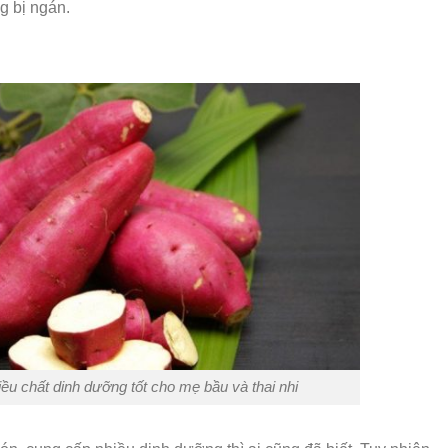
ng bị ngán.
ều chất dinh dưỡng tốt cho mẹ bầu và thai nhi