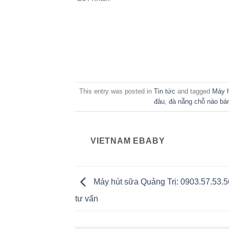
This entry was posted in
Tin tức
and tagged
Máy h
đâu
,
đà nẵng chỗ nào bán
VIETNAM EBABY
Máy hút sữa Quảng Trị: 0903.57.53.
tư vấn