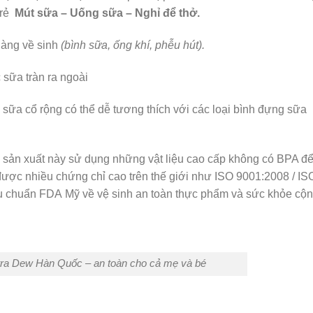
trẻ
Mút sữa – Uống sữa – Nghỉ để thở.
 dàng về sinh
(bình sữa, ống khí, phễu hút).
 sữa tràn ra ngoài
h sữa cổ rộng có thể dễ tương thích với các loại bình đựng sữa
à sản xuất này sử dụng những vật liệu cao cấp không có BPA đ
ược nhiều chứng chỉ cao trên thế giới như ISO 9001:2008 / IS
êu chuẩn FDA Mỹ về vệ sinh an toàn thực phẩm và sức khỏe cộ
ra Dew Hàn Quốc – an toàn cho cả mẹ và bé