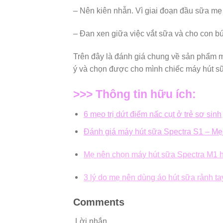
– Nên kiên nhẫn. Vì giai đoạn đầu sữa mẹ
– Đan xen giữa việc vắt sữa và cho con b
Trên đây là đánh giá chung về sản phẩm
ý và chọn được cho mình chiếc máy hút s
>>> Thông tin hữu ích:
6 mẹo trị dứt điểm nấc cụt ở trẻ sơ sinh
Đánh giá máy hút sữa Spectra S1 – M
Mẹ nên chọn máy hút sữa Spectra M1 
3 lý do mẹ nên dùng áo hút sữa rảnh t
Comments
Lời nhắn