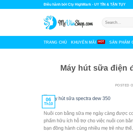
Skip
Điều hành bởi Cty HighMark - UY TÍN & TẬN TỤY
to
content
Search
for:
TRANG CHỦ
KHUYẾN MÃI
SẢN PHẨM 
Máy hút sữa điện 
POSTED 
06
Th10
Nuôi con bằng sữa mẹ ngày càng được coi
phẩm hữu ích hỗ trợ cho việc nuôi con bằ
bạn đồng hành cùng nhiều mẹ trẻ như thể.