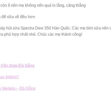
 còn ít nên mẹ không nên quá lo lắng, căng thẳng
ú để sữa về đều hơn
 máy hút sữa Spectra Dew 350 Hàn Quốc. Các mẹ bỉm sữa nên 
ữa phù hợp nhất nhé. Chúc các mẹ thành công!
ẹ Vân shop Đà Nẵng
hay không?
ay Medela – Đà Nẵng