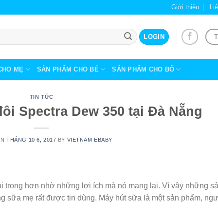
Giới thiệu
Li
T
LOGIN
CHO MẸ
SẢN PHẨM CHO BÉ
SẢN PHẨM CHO BỐ
TIN TỨC
đôi Spectra Dew 350 tại Đà Nẵng
ON
THÁNG 10 6, 2017
BY
VIETNAM EBABY
 trọng hơn nhờ những lợi ích mà nó mang lại. Vì vậy những s
ng sữa mẹ rất được tin dùng. Máy hút sữa là một sản phẩm, ng