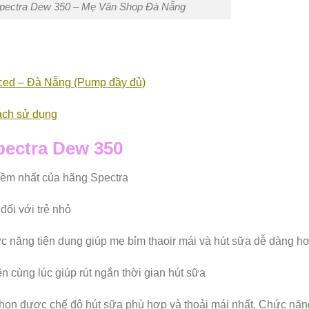
pectra Dew 350 – Mẹ Vân Shop Đà Nẵng
ced – Đà Nẵng (Pump đầy đủ)
ách sử dụng
pectra Dew 350
mềm nhất của hãng Spectra
ối với trẻ nhỏ
chức năng tiện dụng giúp mẹ bỉm thaoir mái và hút sữa dễ dàng h
n cùng lúc giúp rút ngắn thời gian hút sữa
chọn được chế độ hút sữa phù hợp và thoải mái nhất. Chức năn