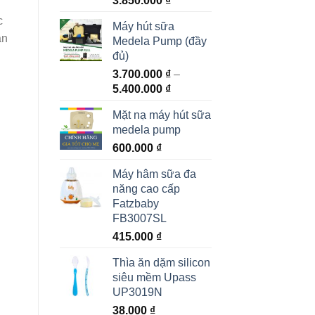
3.850.000
₫
c
Máy hút sữa
ân
Medela Pump (đầy
đủ)
3.700.000
₫
–
5.400.000
₫
Mặt nạ máy hút sữa
medela pump
600.000
₫
Máy hâm sữa đa
năng cao cấp
Fatzbaby
FB3007SL
415.000
₫
Thìa ăn dặm silicon
siêu mềm Upass
UP3019N
38.000
₫