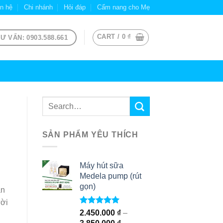
ên hệ
Chi nhánh
Hỏi đáp
Cẩm nang cho Mẹ
CART /
0
₫
Ư VẤN: 0903.588.661
SẢN PHẨM YÊU THÍCH
Máy hút sữa
Medela pump (rút
gọn)
ản
ười
Rated
5.00
2.450.000
₫
–
out of 5