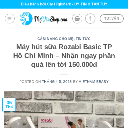
Skip
Điều hành bởi Cty HighMark - UY TÍN & TẬN TỤY
to
content
TƯ..VẤN
CẨM NANG CHO MẸ
,
TIN TỨC
Máy hút sữa Rozabi Basic TP
Hồ Chí Minh – Nhận ngay phần
quà lên tới 150.000đ
POSTED ON
THÁNG 4 5, 2018
BY
VIETNAM EBABY
05
Th4