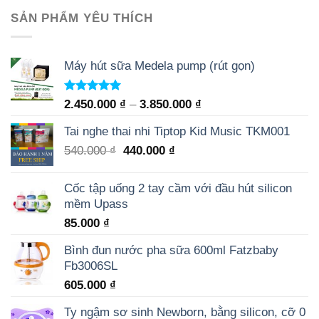
SẢN PHẨM YÊU THÍCH
Máy hút sữa Medela pump (rút gọn)
Rated
5.00
2.450.000
₫
–
3.850.000
₫
out of 5
Tai nghe thai nhi Tiptop Kid Music TKM001
540.000
₫
440.000
₫
Cốc tập uống 2 tay cầm với đầu hút silicon
mềm Upass
85.000
₫
Bình đun nước pha sữa 600ml Fatzbaby
Fb3006SL
605.000
₫
Ty ngậm sơ sinh Newborn, bằng silicon, cỡ 0