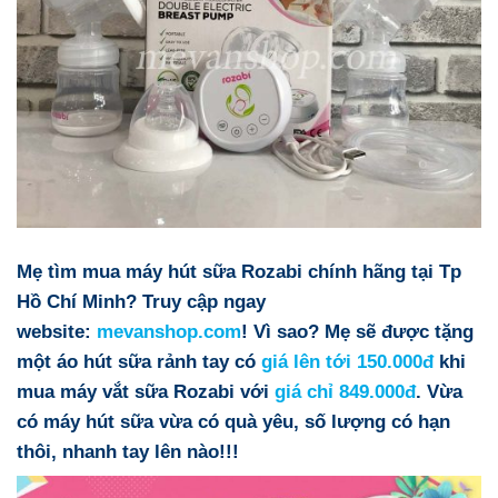
Mẹ tìm mua máy hút sữa Rozabi
chính hãng tại Tp
Hồ Chí Minh
? Truy cập ngay
website:
mevanshop.com
! Vì sao? Mẹ sẽ được t
ặng
một áo hút sữa rảnh tay có
giá lên tới 150.000đ
khi
mua máy vắt sữa Rozabi với
giá chỉ 849.000đ
. Vừa
có máy hút sữa vừa có quà yêu, số lượng có hạn
thôi, nhanh tay lên nào!!!