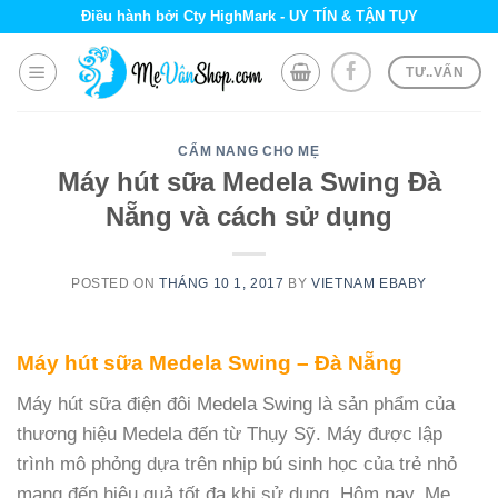
Skip
Điều hành bởi Cty HighMark - UY TÍN & TẬN TỤY
to
content
TƯ..VẤN
CẨM NANG CHO MẸ
Máy hút sữa Medela Swing Đà
Nẵng và cách sử dụng
POSTED ON
THÁNG 10 1, 2017
BY
VIETNAM EBABY
Máy hút sữa Medela Swing – Đà Nẵng
Máy hút sữa điện đôi Medela Swing là sản phẩm của
thương hiệu Medela đến từ Thụy Sỹ. Máy được lập
trình mô phỏng dựa trên nhịp bú sinh học của trẻ nhỏ
mang đến hiệu quả tốt đa khi sử dụng. Hôm nay, Mẹ