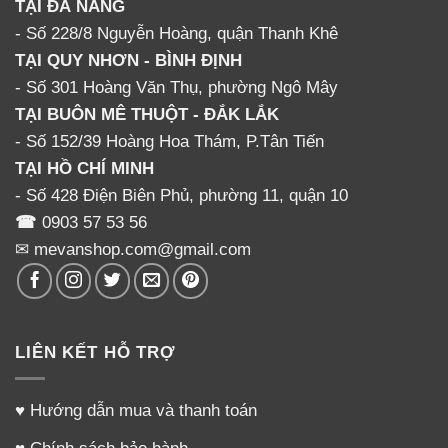
TẠI ĐÀ NẴNG
- Số 228/8 Nguyễn Hoàng, quận Thanh Khê
TẠI QUY NHƠN - BÌNH ĐỊNH
- Số 301 Hoàng Văn Thụ, phường Ngô Mây
TẠI BUÔN MÊ THUỘT - ĐẮK LẮK
- Số 152/39 Hoàng Hoa Thám, P.Tân Tiến
TẠI HỒ CHÍ MINH
- Số 428 Điện Biên Phủ, phường 11, quận 10
☎
0903 57 53 56
✉ mevanshop.com@gmail.com
LIÊN KẾT HỖ TRỢ
♥
Hướng dẫn mua và thanh toán
♥
Chính sách bảo hành