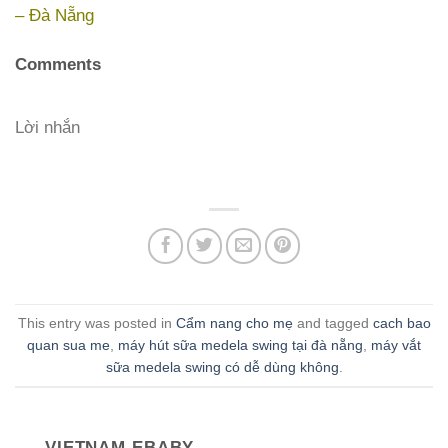
– Đà Nẵng
Comments
Lời nhắn
This entry was posted in
Cẩm nang cho mẹ
and tagged
cach bao
quan sua me
,
máy hút sữa medela swing tại đà nẵng
,
máy vắt
sữa medela swing có dễ dùng không
.
VIETNAM EBABY