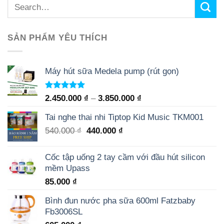
SẢN PHẨM YÊU THÍCH
Máy hút sữa Medela pump (rút gọn)
Rated
5.00
2.450.000
₫
–
3.850.000
₫
out of 5
Tai nghe thai nhi Tiptop Kid Music TKM001
540.000
₫
440.000
₫
Cốc tập uống 2 tay cầm với đầu hút silicon
mềm Upass
85.000
₫
Bình đun nước pha sữa 600ml Fatzbaby
Fb3006SL