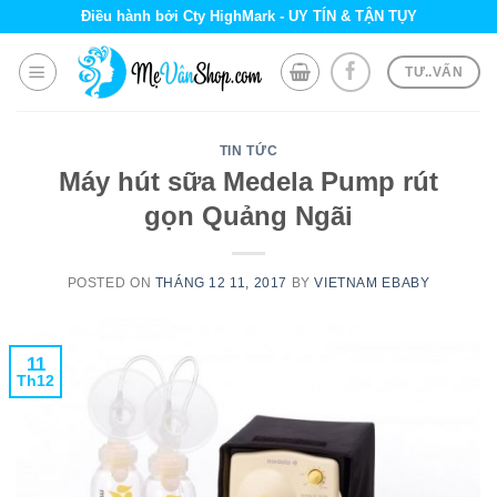
Skip
Điều hành bởi Cty HighMark - UY TÍN & TẬN TỤY
to
content
TƯ..VẤN
TIN TỨC
Máy hút sữa Medela Pump rút
gọn Quảng Ngãi
POSTED ON
THÁNG 12 11, 2017
BY
VIETNAM EBABY
11
Th12