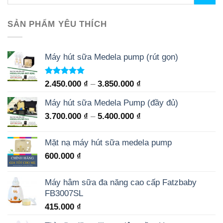
SẢN PHẨM YÊU THÍCH
Máy hút sữa Medela pump (rút gọn)
Rated
5.00
2.450.000
₫
–
3.850.000
₫
out of 5
Máy hút sữa Medela Pump (đầy đủ)
3.700.000
₫
–
5.400.000
₫
Mặt nạ máy hút sữa medela pump
600.000
₫
Máy hâm sữa đa năng cao cấp Fatzbaby
FB3007SL
415.000
₫