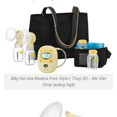
Máy hút sữa Medela Free Style ( Thụy Sĩ) – Mẹ Vân
Shop quảng Ngãi