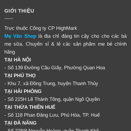
GIỚI THIỆU
Trực thuộc Công ty CP HighMark
Mẹ Vân Shop
là địa chỉ đáng tin cậy cho cho các bà
mẹ sữa. Chuyên sỉ & lẻ các sản phẩm mẹ bé chính
hãng
TẠI HÀ NỘI
- Số 139 Đường Cầu Giấy, Phường Quan Hoa
TẠI PHÚ THỌ
- Khu 7, xã Đồng Trung, huyện Thanh Thủy
TẠI HẢI PHÒNG
- Số 215H Lê Thánh Tông, quận Ngô Quyền
TẠI THỪA THIÊN HUẾ
- Số 118 Phan Đăng Lưu, Phú Hòa, TP. Huế
TẠI ĐÀ NẴNG
- Số 228/8 Nguyễn Hoàng, quận Thanh Khê