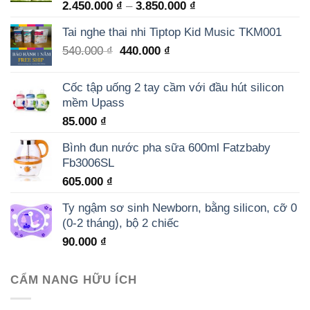
Rated
5.00
2.450.000
₫
–
3.850.000
₫
out of 5
Tai nghe thai nhi Tiptop Kid Music TKM001
540.000
₫
440.000
₫
Cốc tập uống 2 tay cầm với đầu hút silicon
mềm Upass
85.000
₫
Bình đun nước pha sữa 600ml Fatzbaby
Fb3006SL
605.000
₫
Ty ngậm sơ sinh Newborn, bằng silicon, cỡ 0
(0-2 tháng), bộ 2 chiếc
90.000
₫
CẨM NANG HỮU ÍCH