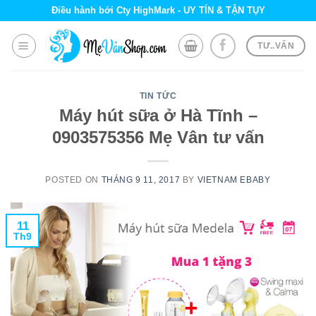
Skip
Điều hành bởi Cty HighMark - UY TÍN & TẬN TỤY
to
content
TƯ..VẤN
TIN TỨC
Máy hút sữa ở Hà Tĩnh –
0903575356 Mẹ Vân tư vấn
POSTED ON
THÁNG 9 11, 2017
BY
VIETNAM EBABY
11
Th9