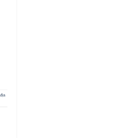
,
địa