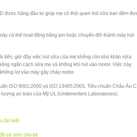
ED được hãng đầu tư giúp mẹ có thói quen hút sữa ban đêm đư
máy có thể hoạt động bằng pin hoặc chuyển đổi thành máy hút
cải tiến, giờ đây việc hút sữa của mẹ không còn khó khăn nữa.
thống ngắn cách sữa mẹ và không khí hút vào motor. Việc này
không lọt vào máy gây cháy motor.
chuẩn ISO 9001:2000 và ISO 13485:2003. Tiêu chuẩn Châu Âu 
lượng an toàn của Mỹ UL (Underwriters Laboratories).
 cần biết
 đồ sơ sinh cho bé