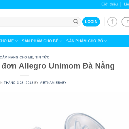
Giới thiệu
Li
T
LOGIN
CHO MẸ
SẢN PHẨM CHO BÉ
SẢN PHẨM CHO BỐ
CẨM NANG CHO MẸ
,
TIN TỨC
n đơn Allegro Unimom Đà Nẵng
ON
THÁNG 3 28, 2018
BY
VIETNAM EBABY