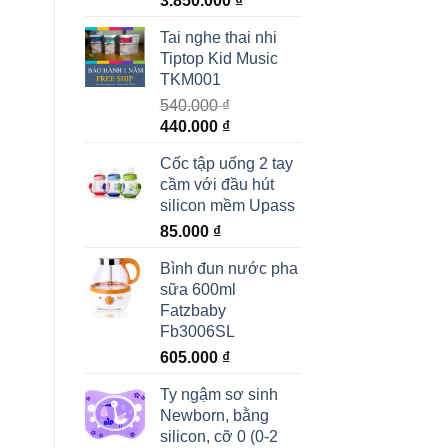
3.850.000
₫
Tai nghe thai nhi
Tiptop Kid Music
TKM001
540.000
₫
440.000
₫
Cốc tập uống 2 tay
cầm với đầu hút
silicon mềm Upass
85.000
₫
Bình đun nước pha
sữa 600ml
Fatzbaby
Fb3006SL
605.000
₫
Ty ngậm sơ sinh
Newborn, bằng
silicon, cỡ 0 (0-2