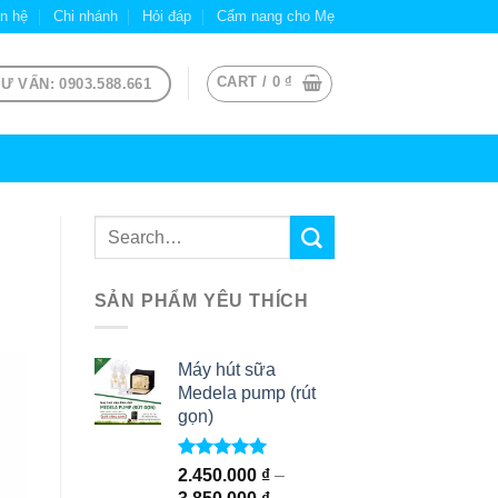
ên hệ
Chi nhánh
Hỏi đáp
Cẩm nang cho Mẹ
CART /
0
₫
Ư VẤN: 0903.588.661
SẢN PHẨM YÊU THÍCH
Máy hút sữa
Medela pump (rút
gọn)
Rated
5.00
2.450.000
₫
–
out of 5