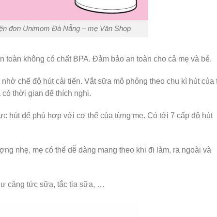
iện đơn Unimom Đà Nẵng – mẹ Vân Shop
 an toàn không có chất BPA. Đảm bảo an toàn cho cả mẹ và bé.
nhờ chế độ hút cải tiến. Vắt sữa mô phỏng theo chu kì hút của t
có thời gian để thích nghi.
 lực hút để phù hợp với cơ thể của từng mẹ. Có tới 7 cấp độ hút
ượng nhẹ, mẹ có thể dễ dàng mang theo khi đi làm, ra ngoài và
ư căng tức sữa, tắc tia sữa, …