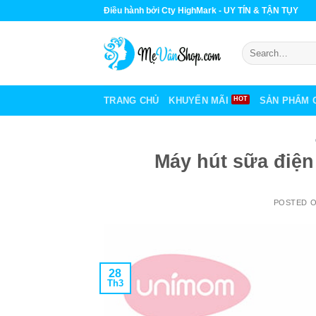
Skip
Điều hành bởi Cty HighMark - UY TÍN & TẬN TỤY
to
content
Search
for:
TRANG CHỦ
KHUYẾN MÃI
SẢN PHẨM 
Máy hút sữa điệ
POSTED 
28
Th3