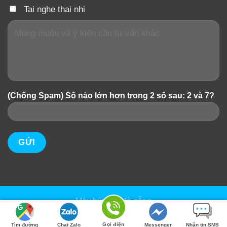
Tai nghe thai nhi
(Chống Spam) Số nào lớn hơn trong 2 số sau: 2 và 7?
Máy hút sữa đà nẵng
Copyright 2026 ©
Mevanshop.com
Gọi điện
Tìm đường
Chat Zalo
Messenger
Nhắn tin SMS