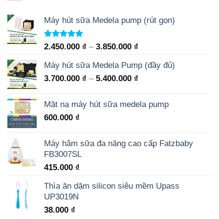
Máy hút sữa Medela pump (rút gọn)
Rated
5.00
2.450.000
₫
–
3.850.000
₫
out of 5
Máy hút sữa Medela Pump (đầy đủ)
3.700.000
₫
–
5.400.000
₫
Mặt nạ máy hút sữa medela pump
600.000
₫
Máy hâm sữa đa năng cao cấp Fatzbaby
FB3007SL
415.000
₫
Thìa ăn dặm silicon siêu mềm Upass
UP3019N
38.000
₫