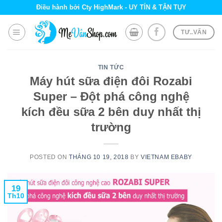
Skip
Điều hành bởi Cty HighMark - UY TÍN & TẬN TỤY
to
content
TƯ..VẤN
TIN TỨC
Máy hút sữa điện đôi Rozabi
Super – Đột phá công nghệ
kích đều sữa 2 bên duy nhất thị
trường
POSTED ON
THÁNG 10 19, 2018
BY
VIETNAM EBABY
19
Th10