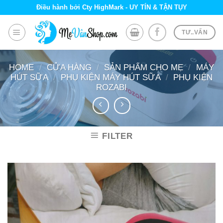
Skip
Điều hành bởi Cty HighMark - UY TÍN & TẬN TỤY
to
content
TƯ..VẤN
HOME
/
CỬA HÀNG
/
SẢN PHẨM CHO MẸ
/
MÁY
HÚT SỮA
/
PHỤ KIỆN MÁY HÚT SỮA
/
PHỤ KIỆN
ROZABI
FILTER