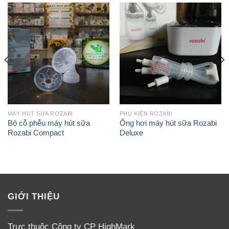
Hồng Kông do hãng đặt sản xuất tại nhà máy ở
Xuất xứ
Hồng Kông dựa trên tiêu chuẩn và công nghệ
của Hoa Kì
Đặc
100% chính hãng, vừa khít với
cỗ phễu máy
điểm
Rozabi Deluxe
chính hãng. tiệt trùng dễ dàng,
nổi bật
không lo bị móp méo, biến dạng
i
MÁY HÚT SỮA ROZABI
PHỤ KIỆN ROZABI
Bộ cỗ phễu máy hút sữa
Ống hơi máy hút sữa Rozabi
Rozabi Compact
Deluxe
MEVANSHOP.COM
___
GIỚI THIỆU
MÁY HÚT
SỮA 2
Trực thuộc Công ty CP HighMark