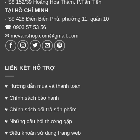
- Số 152/39 Hoàng Hoa Thám, P.Tân Tiến
TẠI HỒ CHÍ MINH
Đối với các khách hàng ở cách xa
hệ thống đại lý của
- Số 428 Điện Biên Phủ, phường 11, quận 10
chúng tôi tại Đà Nẵng, các bạn có thể đặt mua trực
☎
0903 57 53 56
tuyến tại đây, hoặc liên hệ đến SĐT: 0903 57 53 56 để
✉ mevanshop.com@gmail.com
được tư vấn và đặt mua sản phẩm.
Chúng tôi sẽ chuyển
màn tạo lực hút cho
máy hút
sữa Rozabi Deluxe
cho Quý khách bằng đường bưu
LIÊN KẾT HỖ TRỢ
điện. Nhân viên bưu điện sẽ phát hàng tới tay cho Quý
khách và Quý khách gởi tiền mua sản phẩm lại cho
♥
Hướng dẫn mua và thanh toán
nhân viên bưu điện đó.
♥
Chính sách bảo hành
Tìm hiểu thêm về máy hút sữa và phụ kiện
tại đây
♥
Chính sách đổi trả sản phẩm
Comments
♥
Những câu hỏi thường gặp
♥
Điều khoản sử dụng trang web
Lời nhắn