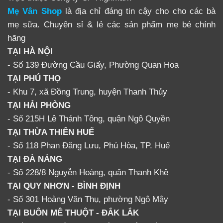
Mẹ Vân Shop
là địa chỉ đáng tin cậy cho cho các bà
ĐỘNG CƠ
mẹ sữa. Chuyên sỉ & lẻ các sản phẩm mẹ bé chính
ROZABI
hãng
DELUXE
TẠI HÀ NỘI
- Số 139 Đường Cầu Giấy, Phường Quan Hoa
LINH HOẠT – TIỆN LỢI –
TẠI PHÚ THỌ
MẠNH MẼ
- Khu 7, xã Đồng Trung, huyện Thanh Thủy
TẠI HẢI PHÒNG
HOTLINE: 0903 57 53 56
- Số 215H Lê Thánh Tông, quận Ngô Quyền
TẠI THỪA THIÊN HUẾ
✪ Thông tin đặt mua
- Số 118 Phan Đăng Lưu, Phú Hòa, TP. Huế
Để đặt mua Máy hút sữa và phụ kiện Rozabi
TẠI ĐÀ NẴNG
- Số 228/8 Nguyễn Hoàng, quận Thanh Khê
Liên hệ đến SĐT: 0903 57 53 56
TẠI QUY NHƠN - BÌNH ĐỊNH
- Số 301 Hoàng Văn Thụ, phường Ngô Mây
Địa chỉ: 228/8 Nguyễn Hoàng , Đà Nẵng
TẠI BUÔN MÊ THUỘT - ĐẮK LẮK
Điaj chỉ 2: 130 Lê Độ, Tp Đà Nẵng