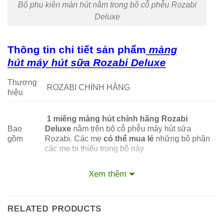
Bộ phụ kiện màn hút nằm trong bộ cỗ phễu Rozabi
Deluxe
Thông tin chi tiết sản phẩm
màng
hút
máy hút sữa Rozabi Deluxe
Thương
ROZABI CHÍNH HÃNG
hiệu
1 miếng màng hút
chính hãng Rozabi
Bao
Deluxe
nằm trên bộ cỗ phễu máy hút sữa
gồm
Rozabi. Các mẹ
có thể mua lẻ
những bộ phận
các mẹ bị thiếu trong bộ này
Công
Tạo hơi trong quá trình hút sữa, cân bằng áp
Xem thêm
dụng
lực hút sữa
Sử dụng loại vật liệu tốt nhất, cực kì an toàn
Cam kết
cho bé (đã kiểm chứng) nói không với hóa chất
RELATED PRODUCTS
độc hại, nhất là BPA