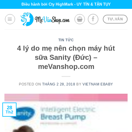
Skip
Điều hành bởi Cty HighMark - UY TÍN & TẬN TỤY
to
content
TƯ..VẤN
TIN TỨC
4 lý do mẹ nên chọn máy hút
sữa Sanity (Đức) –
meVanshop.com
POSTED ON
THÁNG 2 28, 2018
BY
VIETNAM EBABY
28
Th2