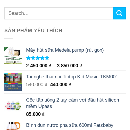
SẢN PHẨM YÊU THÍCH
Máy hút sữa Medela pump (rút gọn)
Rated
5.00
2.450.000
₫
–
3.850.000
₫
out of 5
Tai nghe thai nhi Tiptop Kid Music TKM001
540.000
₫
440.000
₫
Cốc tập uống 2 tay cầm với đầu hút silicon
mềm Upass
85.000
₫
Bình đun nước pha sữa 600ml Fatzbaby