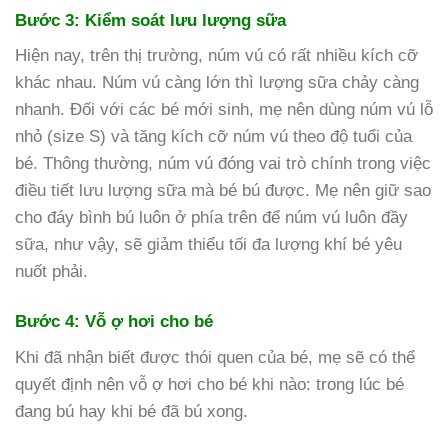
Bước 3: Kiểm soát lưu lượng sữa
Hiện nay, trên thị trường, núm vú có rất nhiều kích cỡ
khác nhau. Núm vú càng lớn thì lượng sữa chảy càng
nhanh. Đối với các bé mới sinh, mẹ nên dùng núm vú lỗ
nhỏ (size S) và tăng kích cỡ núm vú theo độ tuổi của
bé. Thông thường, núm vú đóng vai trò chính trong việc
điều tiết lưu lượng sữa mà bé bú được. Mẹ nên giữ sao
cho đáy bình bú luôn ở phía trên để núm vú luôn đầy
sữa, như vậy, sẽ giảm thiểu tối đa lượng khí bé yêu
nuốt phải.
Bước 4: Vỗ ợ hơi cho bé
Khi đã nhận biết được thói quen của bé, mẹ sẽ có thể
quyết định nên vỗ ợ hơi cho bé khi nào: trong lúc bé
đang bú hay khi bé đã bú xong.