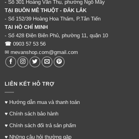
- Số 301 Hoàng Văn Thụ, phường Ngô Mây
TẠI BUÔN MÊ THUỘT - ĐẮK LẮK
- Số 152/39 Hoàng Hoa Thám, P.Tân Tiến
TẠI HỒ CHÍ MINH
- Số 428 Điện Biên Phủ, phường 11, quận 10
☎
0903 57 53 56
✉ mevanshop.com@gmail.com
LIÊN KẾT HỖ TRỢ
♥
Hướng dẫn mua và thanh toán
♥
Chính sách bảo hành
♥
Chính sách đổi trả sản phẩm
♥
Những câu hỏi thường gặp