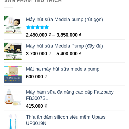
SẢN PHẨM YÊU THÍCH
Máy hút sữa Medela pump (rút gọn)
Rated
5.00
2.450.000
₫
–
3.850.000
₫
out of 5
Máy hút sữa Medela Pump (đầy đủ)
3.700.000
₫
–
5.400.000
₫
Mặt nạ máy hút sữa medela pump
600.000
₫
Máy hâm sữa đa năng cao cấp Fatzbaby
FB3007SL
415.000
₫
Thìa ăn dặm silicon siêu mềm Upass
UP3019N