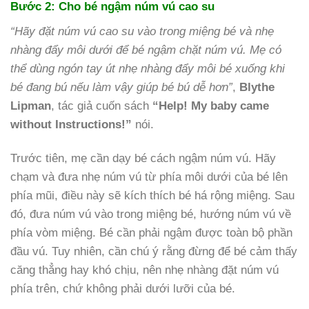
Bước 2: Cho bé ngậm núm vú cao su
“Hãy đặt núm vú cao su vào trong miệng bé và nhẹ
nhàng đẩy môi dưới để bé ngậm chặt núm vú. Mẹ có
thể dùng ngón tay út nhẹ nhàng đẩy môi bé xuống khi
bé đang bú nếu làm vậy giúp bé bú dễ hơn”
,
Blythe
Lipman
, tác giả cuốn sách
“Help! My baby came
without Instructions!”
nói.
Trước tiên, mẹ cần dạy bé cách ngậm núm vú. Hãy
chạm và đưa nhẹ núm vú từ phía môi dưới của bé lên
phía mũi, điều này sẽ kích thích bé há rộng miệng. Sau
đó, đưa núm vú vào trong miệng bé, hướng núm vú về
phía vòm miệng. Bé cần phải ngậm được toàn bộ phần
đầu vú. Tuy nhiên, cần chú ý rằng đừng để bé cảm thấy
căng thẳng hay khó chịu, nên nhẹ nhàng đặt núm vú
phía trên, chứ không phải dưới lưỡi của bé.