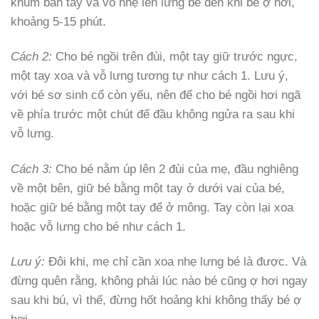
khum bàn tay và vỗ nhẹ lên lưng bé đến khi bé ợ hơi,
khoảng 5-15 phút.
Cách 2:
Cho bé ngồi trên đùi, một tay giữ trước ngực,
một tay xoa và vỗ lưng tương tự như cách 1. Lưu ý,
với bé sơ sinh cổ còn yếu, nên để cho bé ngồi hơi ngã
về phía trước một chút để đầu không ngửa ra sau khi
vỗ lưng.
Cách 3:
Cho bé nằm úp lên 2 đùi của mẹ, đầu nghiêng
về một bên, giữ bé bằng một tay ở dưới vai của bé,
hoặc giữ bé bằng một tay để ở mông. Tay còn lại xoa
hoặc vỗ lưng cho bé như cách 1.
Lưu ý:
Đôi khi, mẹ chỉ cần xoa nhẹ lưng bé là được. Và
đừng quên rằng, không phải lúc nào bé cũng ợ hơi ngay
sau khi bú, vì thế, đừng hốt hoảng khi không thấy bé ợ