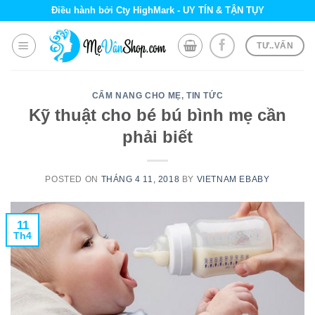
Skip
Điều hành bởi Cty HighMark - UY TÍN & TẬN TỤY
to
content
TƯ..VẤN
CẨM NANG CHO MẸ
,
TIN TỨC
Kỹ thuật cho bé bú bình mẹ cần
phải biết
POSTED ON
THÁNG 4 11, 2018
BY
VIETNAM EBABY
11
Th4