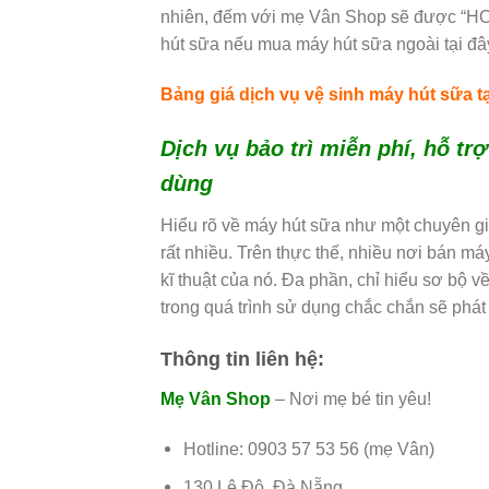
nhiên, đếm với mẹ Vân Shop sẽ được “HO
hút sữa nếu mua máy hút sữa ngoài tại đâ
Bảng giá dịch vụ vệ sinh máy hút sữa 
Dịch vụ bảo trì miễn phí, hỗ tr
dùng
Hiểu rõ về máy hút sữa như một chuyên gi
rất nhiều. Trên thực thế, nhiều nơi bán m
kĩ thuật của nó. Đa phần, chỉ hiểu sơ bộ 
trong quá trình sử dụng chắc chắn sẽ phát
Thông tin liên hệ:
Mẹ Vân Shop
– Nơi mẹ bé tin yêu!
Hotline: 0903 57 53 56 (mẹ Vân)
130 Lê Độ, Đà Nẵng