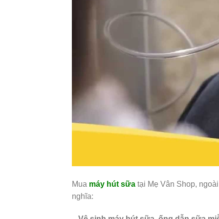
Mua
máy hút sữa
tại Mẹ Vân Shop, ngoài 
nghĩa:
– Vệ sinh máy hút sữa, ống dẫn sữa mi