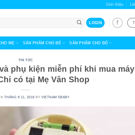
Giới thiệu
Li
T
LOGIN
CHO MẸ
SẢN PHẨM CHO BÉ
SẢN PHẨM CHO BỐ
TIN TỨC
 và phụ kiện miễn phí khi mua máy
Chỉ có tại Mẹ Vân Shop
ON
THÁNG 8 11, 2018
BY
VIETNAM EBABY