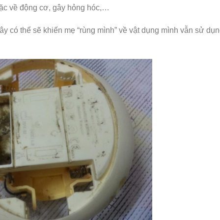
trặc về động cơ, gây hỏng hóc,…
ây có thể sẽ khiến mẹ “rùng mình” về vật dụng mình vẫn sử dụ