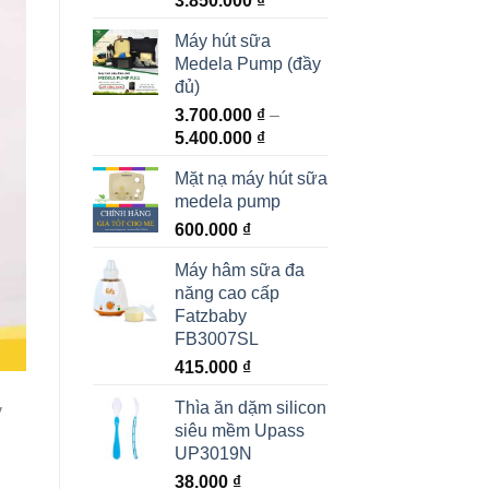
3.850.000
₫
Máy hút sữa
Medela Pump (đầy
đủ)
3.700.000
₫
–
5.400.000
₫
Mặt nạ máy hút sữa
medela pump
600.000
₫
Máy hâm sữa đa
năng cao cấp
Fatzbaby
FB3007SL
415.000
₫
Thìa ăn dặm silicon
ý
siêu mềm Upass
UP3019N
38.000
₫