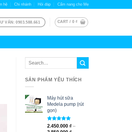
ên hệ
Chi nhánh
Hỏi đáp
Cẩm nang cho Mẹ
CART /
0
₫
Ư VẤN: 0903.588.661
SẢN PHẨM YÊU THÍCH
Máy hút sữa
Medela pump (rút
gọn)
Rated
5.00
2.450.000
₫
–
out of 5