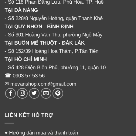
- Số 118 Phan Đăng Lưu, Phú Hòa, TP. Huế
TẠI ĐÀ NẴNG
- Số 228/8 Nguyễn Hoàng, quận Thanh Khê
TẠI QUY NHƠN - BÌNH ĐỊNH
- Số 301 Hoàng Văn Thụ, phường Ngô Mây
TẠI BUÔN MÊ THUỘT - ĐẮK LẮK
- Số 152/39 Hoàng Hoa Thám, P.Tân Tiến
TẠI HỒ CHÍ MINH
- Số 428 Điện Biên Phủ, phường 11, quận 10
☎
0903 57 53 56
✉ mevanshop.com@gmail.com
LIÊN KẾT HỖ TRỢ
♥
Hướng dẫn mua và thanh toán