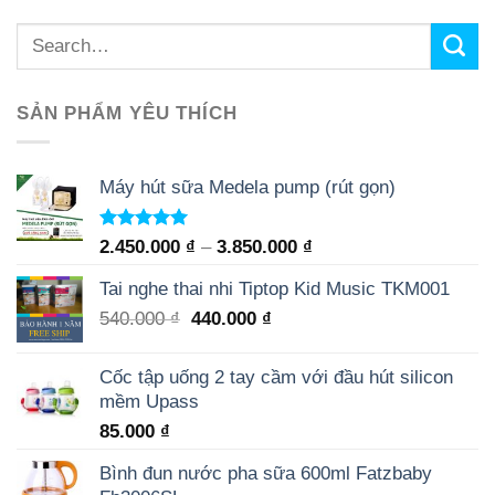
SẢN PHẨM YÊU THÍCH
Máy hút sữa Medela pump (rút gọn)
Rated
5.00
2.450.000
₫
–
3.850.000
₫
out of 5
Tai nghe thai nhi Tiptop Kid Music TKM001
540.000
₫
440.000
₫
Cốc tập uống 2 tay cầm với đầu hút silicon
mềm Upass
85.000
₫
Bình đun nước pha sữa 600ml Fatzbaby