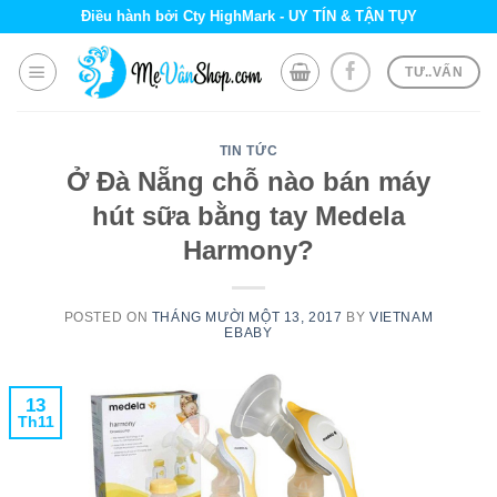
Skip
Điều hành bởi Cty HighMark - UY TÍN & TẬN TỤY
to
content
TƯ..VẤN
TIN TỨC
Ở Đà Nẵng chỗ nào bán máy
hút sữa bằng tay Medela
Harmony?
POSTED ON
THÁNG MƯỜI MỘT 13, 2017
BY
VIETNAM
EBABY
13
Th11