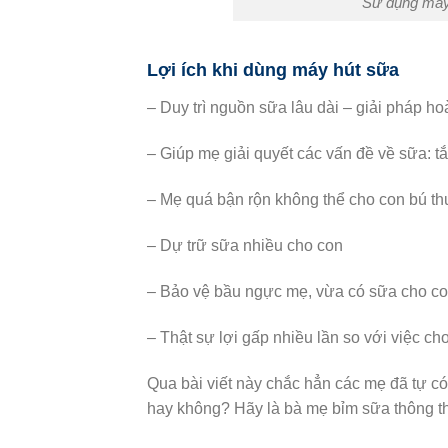
Sử dụng máy 
Lợi ích khi dùng máy hút sữa
– Duy trì nguồn sữa lâu dài – giải pháp 
– Giúp mẹ giải quyết các vấn đề về sữa: tắ
– Mẹ quá bận rộn không thể cho con bú t
– Dự trữ sữa nhiều cho con
– Bảo vệ bầu ngực mẹ, vừa có sữa cho co
– Thật sự lợi gấp nhiều lần so với việc c
Qua bài viết này chắc hẳn các mẹ đã tự c
hay không? Hãy là bà mẹ bỉm sữa thông th