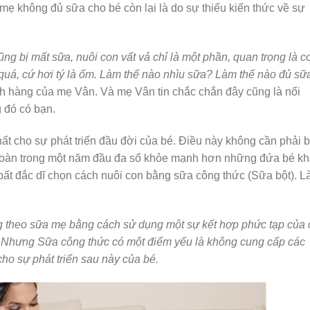
 mẹ không đủ sữa cho bé còn lại là do sự thiếu kiến thức về sự
g bị mất sữa, nuôi con vất vả chỉ là một phần, quan trọng là c
uá, cứ hơi tý là ốm. Làm thế nào nhìu sữa? Làm thế nào đủ sữ
ch hàng của mẹ Vân. Và mẹ Vân tin chắc chắn đây cũng là nổi
 đó có bạn.
 cho sự phát triển đầu đời của bé. Điều này không cần phải 
toàn trong một năm đầu đa số khỏe mạnh hơn những đứa bé kh
bất đắc dĩ chọn cách nuôi con bằng sữa công thức (Sữa bột). 
ng theo sữa mẹ bằng cách sử dụng một sự kết hợp phức tạp của 
. Nhưng Sữa công thức có một điểm yếu là không cung cấp các
ho sự phát triển sau này của bé.