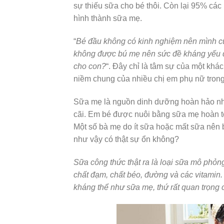
sự thiếu sữa cho bé thôi. Còn lại 95% các
hình thành sữa mẹ.
“
Bé đầu không có kinh nghiệm nên mình cũn
không được bú mẹ nên sức đề kháng yếu q
cho con?
“. Đây chỉ là tâm sự của một khá
niềm chung của nhiều chị em phụ nữ trong
Sữa mẹ là nguồn dinh dưỡng hoàn hảo nhất
cãi. Em bé được nuôi bằng sữa mẹ hoàn 
Một số bà mẹ do ít sữa hoặc mất sữa nên 
như vậy có thật sự ổn không?
Sữa công thức thật ra là loại sữa mô phỏ
chất đạm, chất béo, đường và các vitamin
kháng thể như sữa mẹ, thứ rất quan trọng c