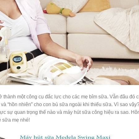
rở thành một công cụ đắc lực cho các mẹ bỉm sữa. Vẫn đâu đó 
à “hồn nhiên” cho con bú sữa ngoài khi thiếu sữa. Vì sao vậy?
ực sự quan trọng thế nào và máy hút sữa công hiệu ra sao. H
ề sữa mẹ nhé!