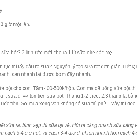
y
3 giờ một lần.
sữa hết? 3 lít nước mới cho ra 1 lít sữa nhé các mẹ.
 tục thì lấy đâu ra sữa? Nguyên lý tạo sữa rất đơn giản. Hết lại
nhanh, cạn nhanh lại được bơm đầy nhanh.
ữa bột cho con. Tầm 400-500k/hộp. Con mà đã uống sữa bột thì
ít sữa đi => tốn tiền sữa bột. Tháng 1-2 triệu, 2,3 tháng là bằn
“Tiếc tiền! Sợ mua xong vẫn không có sữa thì phí!”. Vậy thì đọc 
hết sữa ra, bình xẹp thì sữa lại về. Hút ra càng nhanh sữa càng 
n cách 3-4 giờ hút, và cách 3-4 giờ dĩ nhiên nhanh hơn cách 4-