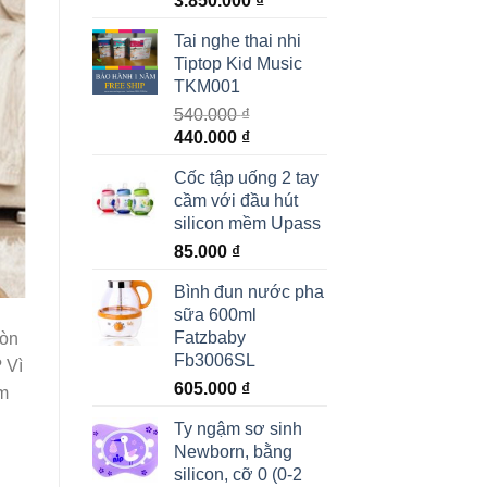
3.850.000
₫
Tai nghe thai nhi
Tiptop Kid Music
TKM001
540.000
₫
440.000
₫
Cốc tập uống 2 tay
cầm với đầu hút
silicon mềm Upass
85.000
₫
Bình đun nước pha
sữa 600ml
Fatzbaby
còn
Fb3006SL
 Vì
605.000
₫
ôm
Ty ngậm sơ sinh
Newborn, bằng
silicon, cỡ 0 (0-2