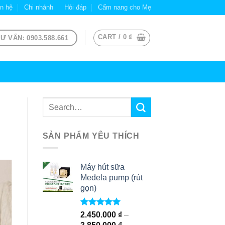
ên hệ
Chi nhánh
Hỏi đáp
Cẩm nang cho Mẹ
CART /
0
₫
Ư VẤN: 0903.588.661
SẢN PHẨM YÊU THÍCH
Máy hút sữa
Medela pump (rút
gọn)
Rated
5.00
2.450.000
₫
–
out of 5