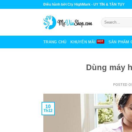
Skip
Điều hành bởi Cty HighMark - UY TÍN & TẬN TỤY
to
content
Search
for:
TRANG CHỦ
KHUYẾN MÃI
SẢN PHẨM 
Dùng máy h
POSTED 
10
Th12