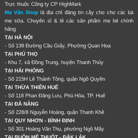
điện. Nhân viên bưu điện sẽ phát hàng tới tay cho Quý
Trực thuộc Công ty CP HighMark
khách và Quý khách gởi tiền mua sản phẩm lại cho
Mẹ Vân Shop
là địa chỉ đáng tin cậy cho cho các bà
nhân viên bưu điện đó.
mẹ sữa. Chuyên sỉ & lẻ các sản phẩm mẹ bé chính
hãng
Tìm hiểu thêm về máy hút sữa và phụ kiện
tại đây
TẠI HÀ NỘI
- Số 139 Đường Cầu Giấy, Phường Quan Hoa
TÌM KIẾM MỘT SỐ PHỤ KIỆN LẺ
TẠI PHÚ THỌ
CHO MÁY HÚT SỮA BIOHEALTH
- Khu 7, xã Đồng Trung, huyện Thanh Thủy
KHÁC
TẠI HẢI PHÒNG
- Số 215H Lê Thánh Tông, quận Ngô Quyền
TẠI THỪA THIÊN HUẾ
- Số 118 Phan Đăng Lưu, Phú Hòa, TP. Huế
TẠI ĐÀ NẴNG
- Số 228/8 Nguyễn Hoàng, quận Thanh Khê
TẠI QUY NHƠN - BÌNH ĐỊNH
- Số 301 Hoàng Văn Thụ, phường Ngô Mây
TẠI BUÔN MÊ THUỘT - ĐẮK LẮK