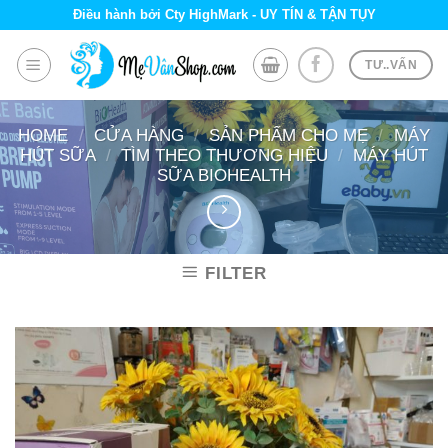
Skip
Điều hành bởi Cty HighMark - UY TÍN & TẬN TỤY
to
content
TƯ..VẤN
HOME
/
CỬA HÀNG
/
SẢN PHẨM CHO MẸ
/
MÁY
HÚT SỮA
/
TÌM THEO THƯƠNG HIỆU
/
MÁY HÚT
SỮA BIOHEALTH
FILTER