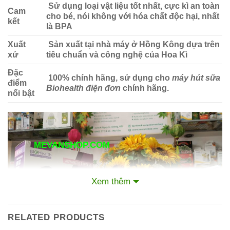
Sử dụng loại vật liệu tốt nhất, cực kì an toàn
Cam
cho bé, nói không với hóa chất độc hại, nhất
kết
là BPA
Xuất
Sản xuất tại nhà máy ở Hồng Kông dựa trên
xứ
tiêu chuẩn và công nghệ của Hoa Kì
Đặc
100% chính hãng, sử dụng cho
máy hút sữa
điểm
Biohealth điện đơn
chính hãng.
nổi bật
MEVANSHOP.COM
___
MÁY HÚT
Xem thêm
SỮA 2 ĐỘNG
CƠ
RELATED PRODUCTS