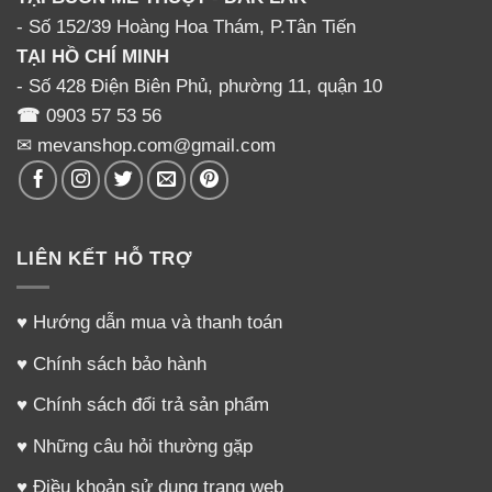
- Số 152/39 Hoàng Hoa Thám, P.Tân Tiến
PHỤ KIỆN MÁY HÚT SỮA BIOHEALTH
PHỤ KIỆN MÁY HÚT SỮA BIOHEALTH
TẠI HỒ CHÍ MINH
Bộ cỗ phễu máy hút sữa
Van chân không máy hút sữa
Biohealth điện đơn
Biohealth điện đơn
- Số 428 Điện Biên Phủ, phường 11, quận 10
☎
0903 57 53 56
✉ mevanshop.com@gmail.com
Comments
Lời nhắn
LIÊN KẾT HỖ TRỢ
♥
Hướng dẫn mua và thanh toán
♥
Chính sách bảo hành
♥
Chính sách đổi trả sản phẩm
♥
Những câu hỏi thường gặp
♥
Điều khoản sử dụng trang web