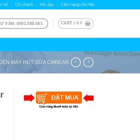
ên hệ
Chi nhánh
Hỏi đáp
Cẩm nang cho Mẹ
CART /
0
₫
Ư VẤN: 0903.588.661
KIỆN MÁY HÚT SỮA CMBEAR
r
g