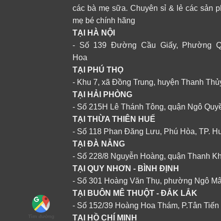
các bà mẹ sữa. Chuyên sỉ & lẻ các sản 
mẹ bé chính hãng
TẠI HÀ NỘI
- Số 139 Đường Cầu Giấy, Phường 
Hoa
TẠI PHÚ THỌ
- Khu 7, xã Đồng Trung, huyện Thanh Thủ
TẠI HẢI PHÒNG
- Số 215H Lê Thánh Tông, quận Ngô Quy
+
+
TẠI THỪA THIÊN HUẾ
 SỮA CMBEAR
PHỤ KIỆN MÁY HÚT SỮA CMBEAR
PHỤ 
- Số 118 Phan Đăng Lưu, Phú Hòa, TP. H
áy hút sữa
Động cơ máy hút sữa Cmbear
Bộ p
TẠI ĐÀ NẴNG
- Số 228/8 Nguyễn Hoàng, quận Thanh K
TẠI QUY NHƠN - BÌNH ĐỊNH
Comments
- Số 301 Hoàng Văn Thụ, phường Ngô M
TẠI BUÔN MÊ THUỘT - ĐẮK LẮK
Lời nhắn
- Số 152/39 Hoàng Hoa Thám, P.Tân Tiến
TẠI HỒ CHÍ MINH
Tìm đường