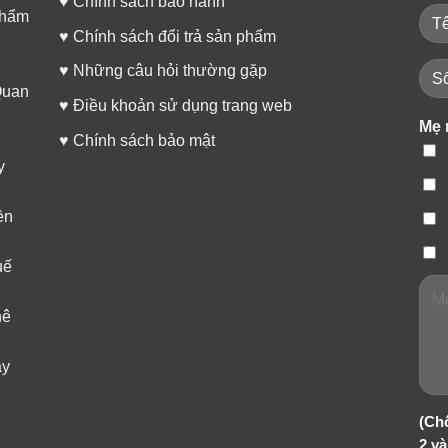
♥
Chính sách bảo hành
phẩm
♥
Chính sách đổi trả sản phẩm
♥
Những câu hỏi thường gặp
Quan
♥
Điều khoản sử dụng trang web
Mẹ 
♥
Chính sách bảo mật
y
ền
+
KIỆN MÁY HÚT SỮA CMBEAR
PHỤ KIỆN MÁY HÚT SỮA CMBEAR
uế
hụ kiện máy hút sữa Cmbear
Ống hơi máy hút sữa Cmbear
hê
ây
(Ch
2 và