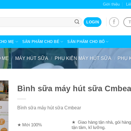
Giới thiệu
Li
T
LOGIN
CHO MẸ
SẢN PHẨM CHO BÉ
SẢN PHẨM CHO BỐ
 MẸ
/
MÁY HÚT SỮA
/
PHỤ KIỆN MÁY HÚT SỮA
/
PHỤ 
Bình sữa máy hút sữa Cmbea
Bình sữa máy hút sữa Cmbear
★ Giao hàng tận nhà, gói hàn
★ Mới 100%
tận tâm, kĩ lưỡng.