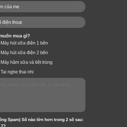
muốn mua gì?
Máy hút sữa điện 1 bên
Máy hút sữa điện 2 bên
+
Máy hâm sữa và tiệt trùng
Tai nghe thai nhi
PHỤ KIỆN MÁY HÚT SỮA CMBEAR
Bình sữa máy hút sữa Cmbear
ống Spam) Số nào lớn hơn trong 2 số sau:
 7?