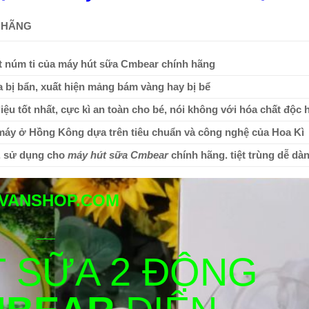
 HÃNG
t núm ti của máy hút sữa Cmbear chính hãng
 bị bẩn, xuất hiện mảng bám vàng hay bị bể
iệu tốt nhất, cực kì an toàn cho bé, nói không với hóa chất độc 
 máy ở Hồng Kông dựa trên tiêu chuẩn và công nghệ của Hoa Kì
, sử dụng cho
máy hút sữa Cmbear
chính hãng. tiệt trùng dễ dà
VANSHOP.COM
___
 SỮA 2 ĐỘNG