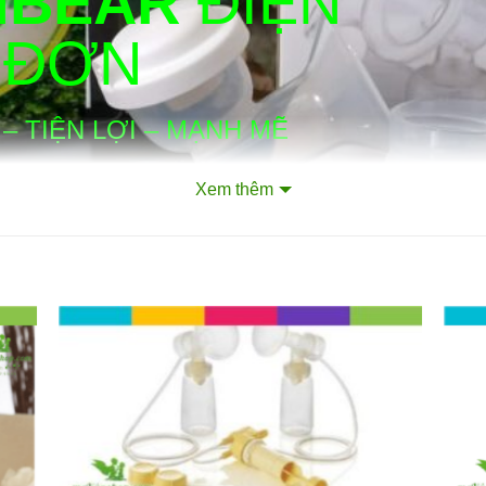
MBEAR
ĐIỆN
ĐƠN
 – TIỆN LỢI – MẠNH MẼ
Xem thêm
LINE: 0903 57 53 56