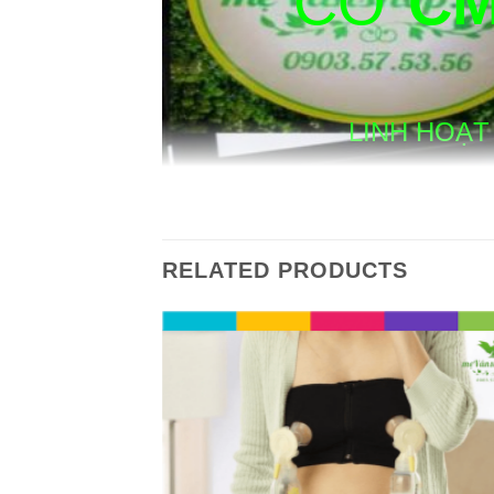
CƠ
C
LINH HOẠT
HOT
RELATED PRODUCTS
✪ Thông tin đặt mua