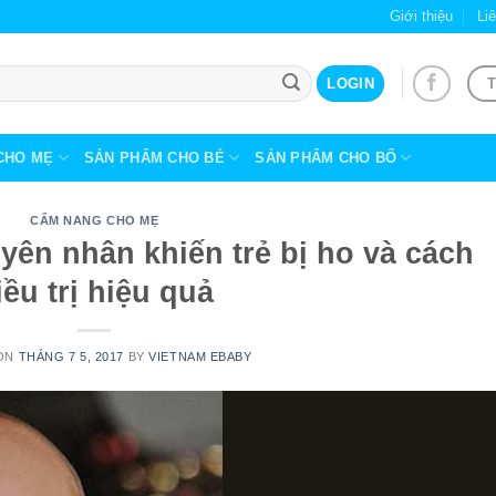
Giới thiệu
Li
T
LOGIN
CHO MẸ
SẢN PHẨM CHO BÉ
SẢN PHẨM CHO BỐ
CẨM NANG CHO MẸ
yên nhân khiến trẻ bị ho và cách
iều trị hiệu quả
 ON
THÁNG 7 5, 2017
BY
VIETNAM EBABY