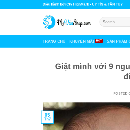
Skip
Điều hành bởi Cty HighMark - UY TÍN & TẬN TỤY
to
content
Search
for:
TRANG CHỦ
KHUYẾN MÃI
SẢN PHẨM 
Giật mình với 9 ngu
đ
POSTED
05
Th7