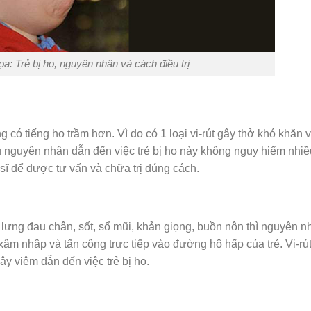
a: Trẻ bị ho, nguyên nhân và cách điều trị
g có tiếng ho trầm hơn. Vì do có 1 loại vi-rút gây thở khó khăn 
ù nguyên nhân dẫn đến việc trẻ bị ho này không nguy hiểm nhiề
ĩ để được tư vấn và chữa trị đúng cách.
u lưng đau chân, sốt, sổ mũi, khản giọng, buồn nôn thì nguyên n
ã xâm nhập và tấn công trực tiếp vào đường hô hấp của trẻ. Vi-rú
ây viêm dẫn đến việc trẻ bị ho.