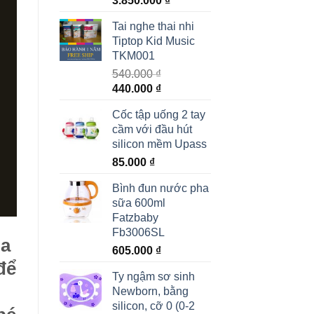
3.850.000
₫
Tai nghe thai nhi
Tiptop Kid Music
TKM001
540.000
₫
440.000
₫
Cốc tập uống 2 tay
cầm với đầu hút
silicon mềm Upass
85.000
₫
Bình đun nước pha
sữa 600ml
Fatzbaby
Fb3006SL
ủa
605.000
₫
để
Ty ngậm sơ sinh
Newborn, bằng
silicon, cỡ 0 (0-2