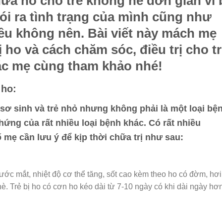
hữa ho cho trẻ không hề đơn giản vì 
ói ra tình trạng của mình cũng như
iều không nên. Bài viết này mách mẹ
 ho và cách chăm sóc, điều trị cho t
Các mẹ cùng tham khảo nhé!
 ho:
 sơ sinh và trẻ nhỏ nhưng không phải là một loại bệ
chứng của rất nhiều loại bệnh khác. Có rất nhiều
 mẹ cần lưu ý để kịp thời chữa trị như sau:
nước mắt, nhiệt độ cơ thể tăng, sốt cao kèm theo ho có đờm, hơi
. Trẻ bị ho có cơn ho kéo dài từ 7-10 ngày có khi dài ngày hơn