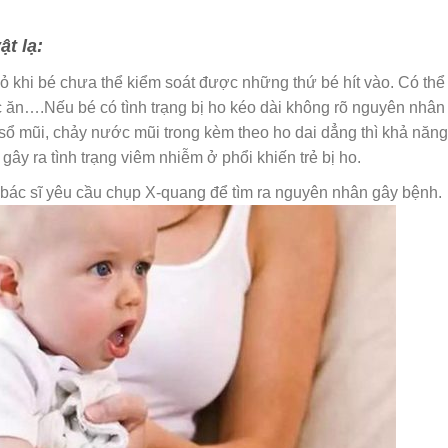
ật lạ:
ỏ khi bé chưa thể kiểm soát được những thứ bé hít vào. Có thể 
c ăn….Nếu bé có tình trạng bị ho kéo dài không rõ nguyên nhân
sổ mũi, chảy nước mũi trong kèm theo ho dai dẳng thì khả năng
 gây ra tình trạng viêm nhiễm ở phổi khiến trẻ bị ho.
bác sĩ yêu cầu chụp X-quang để tìm ra nguyên nhân gây bệnh.