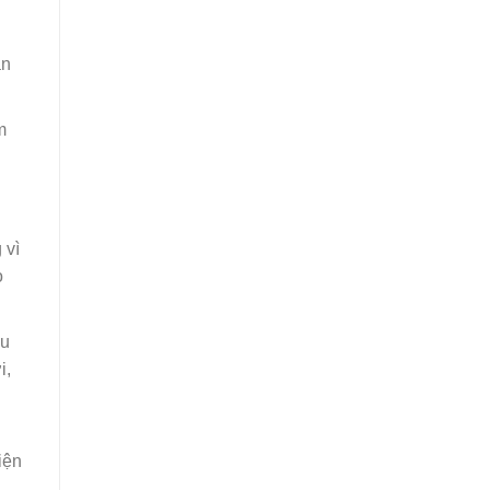
ản
m
 vì
o
ểu
i,
iện