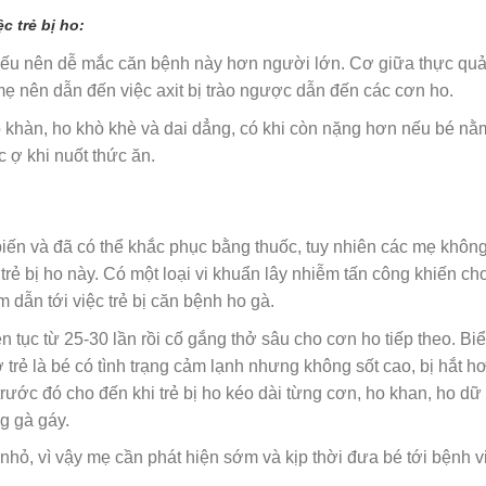
c trẻ bị ho:
 yếu nên dễ mắc căn bệnh này hơn người lớn. Cơ giữa thực qu
 nên dẫn đến việc axit bị trào ngược dẫn đến các cơn ho.
 khàn, ho khò khè và dai dẳng, có khi còn nặng hơn nếu bé nằ
 ợ khi nuốt thức ăn.
biến và đã có thể khắc phục bằng thuốc, tuy nhiên các mẹ không
rẻ bị ho này. Có một loại vi khuẩn lây nhiễm tấn công khiến ch
m dẫn tới việc trẻ bị căn bệnh ho gà.
ên tục từ 25-30 lần rồi cố gắng thở sâu cho cơn ho tiếp theo. Bi
rẻ là bé có tình trạng cảm lạnh nhưng không sốt cao, bị hắt hơ
trước đó cho đến khi trẻ bị ho kéo dài từng cơn, ho khan, ho dữ
g gà gáy.
 nhỏ, vì vậy mẹ cần phát hiện sớm và kịp thời đưa bé tới bệnh v