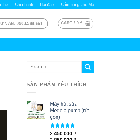
ên hệ
Chi nhánh
Hỏi đáp
Cẩm nang cho Mẹ
CART /
0
₫
Ư VẤN: 0903.588.661
SẢN PHẨM YÊU THÍCH
Máy hút sữa
Medela pump (rút
gọn)
Rated
5.00
2.450.000
₫
–
out of 5