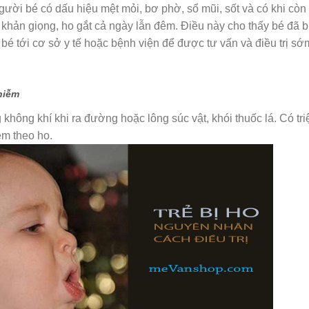
gười bé có dấu hiệu mệt mỏi, bơ phờ, sổ mũi, sốt và có khi còn 
 khản giọng, ho gắt cả ngày lẫn đêm. Điều này cho thấy bé đã b
é tới cơ sở y tế hoặc bệnh viện để được tư vấn và điều trị sớ
nhiễm
ng không khí khi ra đường hoặc lông súc vật, khói thuốc lá. Có tri
m theo ho.