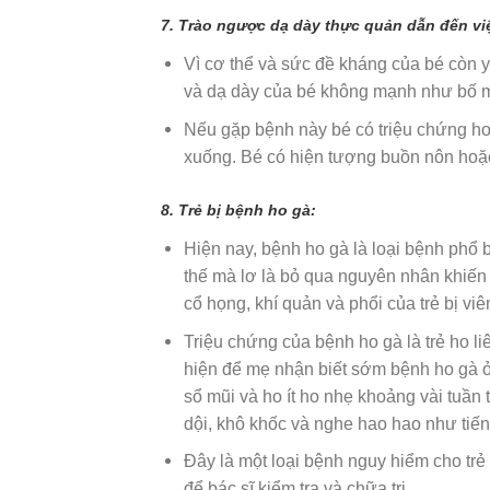
7. Trào ngược dạ dày thực quản dẫn đến việ
Vì cơ thể và sức đề kháng của bé còn
và dạ dày của bé không mạnh như bố mẹ
Nếu gặp bệnh này bé có triệu chứng ho
xuống. Bé có hiện tượng buồn nôn hoặc
8. Trẻ bị bệnh ho gà:
Hiện nay, bệnh ho gà là loại bệnh phổ 
thế mà lơ là bỏ qua nguyên nhân khiến t
cổ họng, khí quản và phổi của trẻ bị viê
Triệu chứng của bệnh ho gà là trẻ ho li
hiện để mẹ nhận biết sớm bệnh ho gà ở t
sổ mũi và ho ít ho nhẹ khoảng vài tuần 
dội, khô khốc và nghe hao hao như tiến
Đây là một loại bệnh nguy hiểm cho trẻ
để bác sĩ kiểm tra và chữa trị.