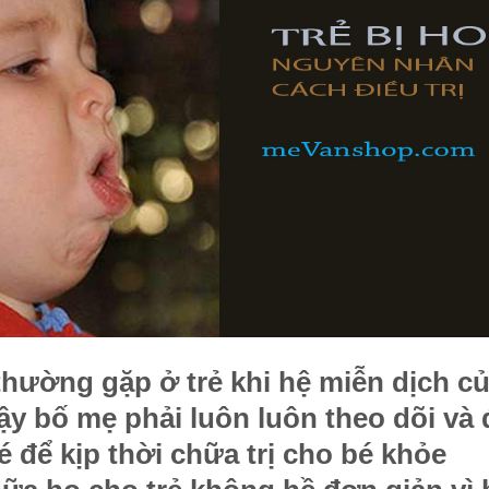
 thường gặp ở trẻ khi hệ miễn dịch c
ậy bố mẹ phải luôn luôn theo dõi và 
é để kịp thời chữa trị cho bé khỏe