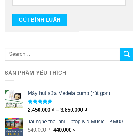
SẢN PHẨM YÊU THÍCH
Máy hút sữa Medela pump (rút gọn)
Rated
5.00
2.450.000
₫
–
3.850.000
₫
out of 5
Tai nghe thai nhi Tiptop Kid Music TKM001
540.000
₫
440.000
₫