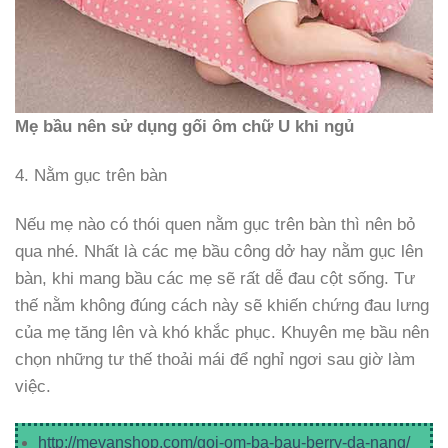
Mẹ bầu nên sử dụng gối ôm chữ U khi ngủ
4. Nằm gục trên bàn
Nếu mẹ nào có thói quen nằm gục trên bàn thì nên bỏ
qua nhé. Nhất là các mẹ bầu công dở hay nằm gục lên
bàn, khi mang bầu các mẹ sẽ rất dễ đau cột sống. Tư
thế nằm không đúng cách này sẽ khiến chứng đau lưng
của mẹ tăng lên và khó khắc phục. Khuyên mẹ bầu nên
chọn những tư thế thoải mái để nghỉ ngơi sau giờ làm
việc.
http://mevanshop.com/goi-om-ba-bau-berry-da-nang/