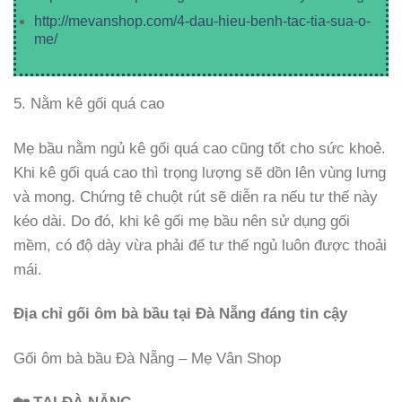
http://mevanshop.com/4-dau-hieu-benh-tac-tia-sua-o-
me/
5. Nằm kê gối quá cao
Mẹ bầu nằm ngủ kê gối quá cao cũng tốt cho sức khoẻ.
Khi kê gối quá cao thì trọng lượng sẽ dồn lên vùng lưng
và mong. Chứng tê chuột rút sẽ diễn ra nếu tư thế này
kéo dài. Do đó, khi kê gối mẹ bầu nên sử dụng gối
mềm, có độ dày vừa phải để tư thế ngủ luôn được thoải
mái.
Địa chỉ gối ôm bà bầu tại Đà Nẵng đáng tin cậy
Gối ôm bà bầu Đà Nẵng – Mẹ Vân Shop
🏡 TẠI ĐÀ NẴNG