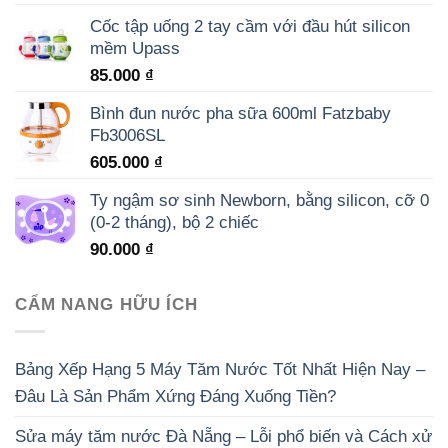
Cốc tập uống 2 tay cầm với đầu hút silicon
mềm Upass
85.000
₫
Bình đun nước pha sữa 600ml Fatzbaby
Fb3006SL
605.000
₫
Ty ngậm sơ sinh Newborn, bằng silicon, cỡ 0
(0-2 tháng), bộ 2 chiếc
90.000
₫
CẨM NANG HỮU ÍCH
Bảng Xếp Hạng 5 Máy Tăm Nước Tốt Nhất Hiện Nay –
Đâu Là Sản Phẩm Xứng Đáng Xuống Tiền?
Sửa máy tăm nước Đà Nẵng – Lỗi phổ biến và Cách xử