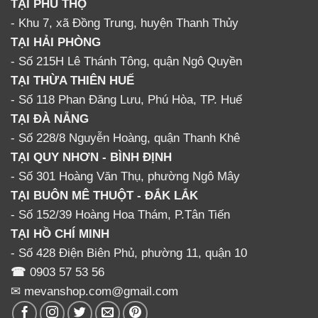
TẠI PHÚ THỌ
- Khu 7, xã Đồng Trung, huyện Thanh Thủy
TẠI HẢI PHÒNG
- Số 215H Lê Thánh Tông, quận Ngô Quyền
TẠI THỪA THIÊN HUẾ
- Số 118 Phan Đăng Lưu, Phú Hòa, TP. Huế
TẠI ĐÀ NẴNG
- Số 228/8 Nguyễn Hoàng, quận Thanh Khê
TẠI QUY NHƠN - BÌNH ĐỊNH
- Số 301 Hoàng Văn Thụ, phường Ngô Mây
TẠI BUÔN MÊ THUỘT - ĐẮK LẮK
- Số 152/39 Hoàng Hoa Thám, P.Tân Tiến
TẠI HỒ CHÍ MINH
- Số 428 Điện Biên Phủ, phường 11, quận 10
☎
0903 57 53 56
✉ mevanshop.com@gmail.com