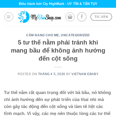
Skip
Điều hành bởi Cty HighMark - UY TÍN & TẬN TỤY
to
content
TƯ..VẤN
CẨM NANG CHO MẸ
,
UNCATEGORIZED
5 tư thế nằm phải tránh khi
mang bầu để không ảnh hưởng
đến cột sống
POSTED ON
THÁNG 4 5, 2020
BY
VIETNAM EBABY
Tư thế nằm rất quan trọng đối với bà bầu, nó không
chỉ ảnh hưởng đến sự phát triển của thai nhi mà
còn gây tác động đến cột sống và làm tê liệt các
tĩnh mạch. Vì vậy, các mẹ nên thuộc lòng các tư thế